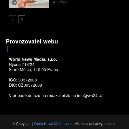
4. 8. 2026
Provozovatel webu
World News Media, s.r.o.
Rybná 716/24
Staré Město, 110 00 Praha
IČO: 09372008
DIČ: CZ09372008
V případě dotazů na redakci pište na
info@wn24.cz
© Copyright |
World News Media, s.r.o.
| všechna práva vyhrazena.