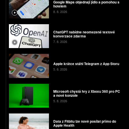
Google Maps objednají jídlo a pomohou s
hotelem
8. 8. 2026
ChatGPT nabídne neomezené textové
konverzace zdarma
7. 8. 2026
Apple krátce stáhl Telegram z App Storu
5. 8. 2026
Microsoft chystá hry z Xboxu 360 pro PC
a nové konzole
5. 8. 2026
Data z Fitbitu lze nově posílat přímo do
Apple Health