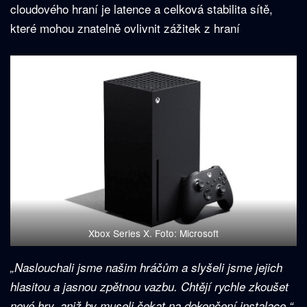
cloudového hraní je latence a celková stabilita sítě,
které mohou znatelně ovlivnit zážitek z hraní
Xbox Series X. Foto: Microsoft
„Naslouchali jsme našim hráčům a slyšeli jsme jejich
hlasitou a jasnou zpětnou vazbu. Chtějí rychle zkoušet
nové hry, aniž by museli čekat na dokončení instalace.“