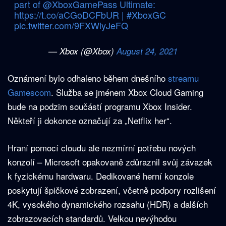
part of
@XboxGamePass
Ultimate:
https://t.co/aCGoDCFbUR
|
#XboxGC
pic.twitter.com/9FXWiyJeFQ
— Xbox (@Xbox)
August 24, 2021
Oznámení bylo odhaleno během dnešního
streamu
Gamescom
. Služba se jménem Xbox Cloud Gaming
bude na podzim součástí programu Xbox Insider.
Někteří ji dokonce označují za „Netflix her“.
Hraní pomocí cloudu ale nezmírní potřebu nových
konzolí – Microsoft opakovaně zdůraznil svůj závazek
k fyzickému hardwaru. Dedikované herní konzole
poskytují špičkové zobrazení, včetně podpory rozlišení
4K, vysokého dynamického rozsahu (HDR) a dalších
zobrazovacích standardů. Velkou nevýhodou