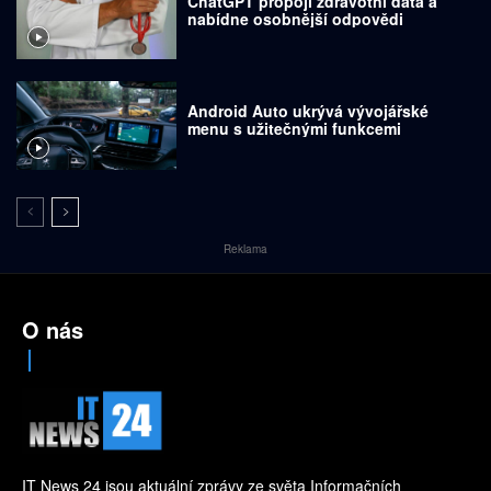
ChatGPT propojí zdravotní data a
nabídne osobnější odpovědi
Android Auto ukrývá vývojářské
menu s užitečnými funkcemi
Reklama
O nás
IT News 24 jsou aktuální zprávy ze světa Informačních