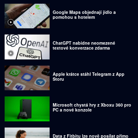
Google Maps objednají jídlo a
pomohou s hotelem
ChatGPT nabídne neomezené
textové konverzace zdarma
Apple krátce stáhl Telegram z App
Storu
Microsoft chystá hry z Xboxu 360 pro
PC a nové konzole
Data z Fitbitu lze nově posílat přímo