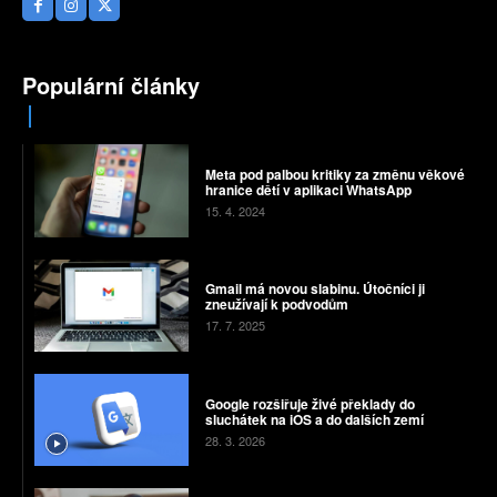
Populární články
Meta pod palbou kritiky za změnu věkové
hranice dětí v aplikaci WhatsApp
15. 4. 2024
Gmail má novou slabinu. Útočníci ji
zneužívají k podvodům
17. 7. 2025
Google rozšiřuje živé překlady do
sluchátek na iOS a do dalších zemí
28. 3. 2026