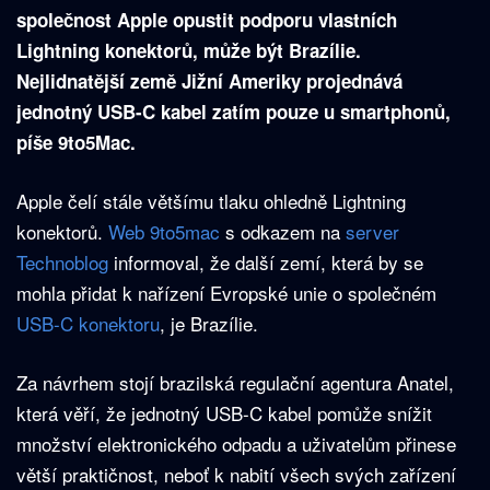
společnost Apple opustit podporu vlastních
Lightning konektorů, může být Brazílie.
Nejlidnatější země Jižní Ameriky projednává
jednotný USB-C kabel zatím pouze u smartphonů,
píše 9to5Mac.
Apple čelí stále většímu tlaku ohledně Lightning
konektorů.
Web 9to5mac
s odkazem na
server
Technoblog
informoval, že další zemí, která by se
mohla přidat k nařízení Evropské unie o společném
USB-C konektoru
, je Brazílie.
Za návrhem stojí brazilská regulační agentura Anatel,
která věří, že jednotný USB-C kabel pomůže snížit
množství elektronického odpadu a uživatelům přinese
větší praktičnost, neboť k nabití všech svých zařízení