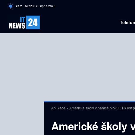
C
23.2
Neděle 9. srpna 2026
Czech
Telefo
Aplikace
Americké školy v panice blokují TikTok 
Americké školy v