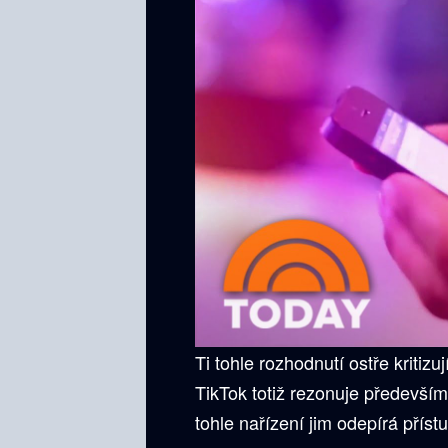
Ti tohle rozhodnutí ostře kritizuj
TikTok totiž rezonuje předevší
tohle nařízení jim odepírá příst