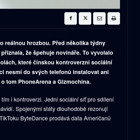
lo reálnou hrozbou. Před několika týdny
přiznala, že špehuje novináře. To vyvolalo
olách, které čínskou kontroverzní sociální
ci nesmí do svých telefonů instalovat ani
jí o tom PhoneArena a Gizmochina.
ím i kontroverzi. Jedni sociální síť pro sdílení
nenávidí. Spojenými státy dlouhodobě rezonují
 TikToku ByteDance prodává data Američanů