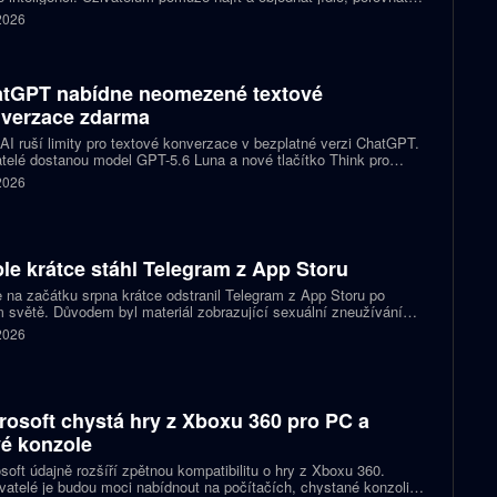
y nebo vybrat kulturní akci. Mapy navíc mohou čerpat informace z
 2026
lu a Kalendáře Google.
tGPT nabídne neomezené textové
verzace zdarma
I ruší limity pro textové konverzace v bezplatné verzi ChatGPT.
telé dostanou model GPT-5.6 Luna a nové tlačítko Think pro
tější otázky. Předplatitelům Plus a Pro firma zpřístupňuje upravený
 2026
.6 Sol spolu s posuvníkem, který nastaví intenzitu přemýšlení.
le krátce stáhl Telegram z App Storu
 na začátku srpna krátce odstranil Telegram z App Storu po
 světě. Důvodem byl materiál zobrazující sexuální zneužívání
 který podle firmy sdílel jeden uživatel. Telegram účet rychle
 2026
koval a aplikace se ještě během stejného dne do obchodu vrátila.
rosoft chystá hry z Xboxu 360 pro PC a
é konzole
soft údajně rozšíří zpětnou kompatibilitu o hry z Xboxu 360.
atelé je budou moci nabídnout na počítačích, chystané konzoli