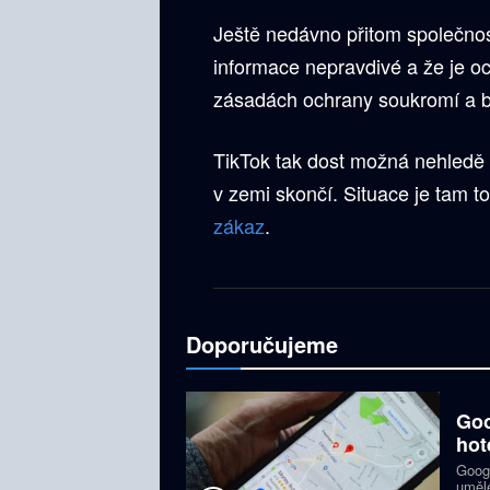
Ještě nedávno přitom společno
informace nepravdivé a že je och
zásadách ochrany soukromí a b
TikTok tak dost možná nehledě
v zemi skončí. Situace je tam t
zákaz
.
Doporučujeme
Goo
hot
Googl
umělé