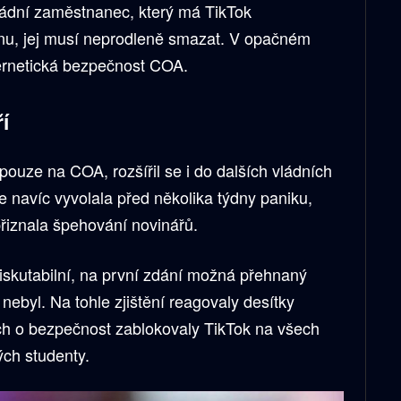
vládní zaměstnanec, který má TikTok
onu, jej musí neprodleně smazat. V opačném
ernetická bezpečnost COA.
ří
ouze na COA, rozšířil se i do dalších vládních
 navíc vyvolala před několika týdny paniku,
řiznala špehování novinářů.
diskutabilní, na první zdání možná přehnaný
 nebyl. Na tohle zjištění reagovaly desítky
ch o bezpečnost zablokovaly TikTok na všech
ých studenty.