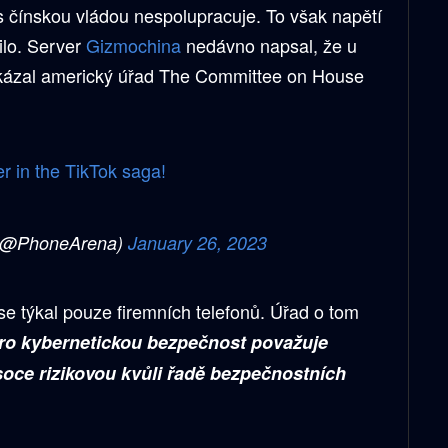
 s čínskou vládou nespolupracuje. To však napětí
ilo. Server
Gizmochina
nedávno napsal, že u
kázal americký úřad The Committee on House
r in the TikTok saga!
(@PhoneArena)
January 26, 2023
e týkal pouze firemních telefonů. Úřad o tom
pro kybernetickou bezpečnost považuje
soce rizikovou kvůli řadě bezpečnostních