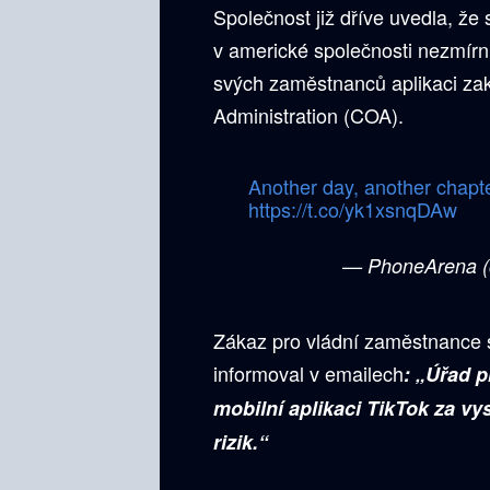
Společnost již dříve uvedla, že
v americké společnosti nezmírn
svých zaměstnanců aplikaci za
Administration (COA).
Another day, another chapte
https://t.co/yk1xsnqDAw
— PhoneArena 
Zákaz pro vládní zaměstnance s
informoval v emailech
: „Úřad 
mobilní aplikaci TikTok za vy
rizik.“