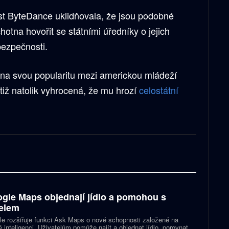
st ByteDance uklidňovala, že jsou podobné
otna hovořit se státními úředníky o jejich
ezpečnosti.
 na svou popularitu mezi americkou mládeží
otiž natolik vyhrocená, že mu hrozí
celostátní
gle Maps objednají jídlo a pomohou s
elem
e rozšiřuje funkci Ask Maps o nové schopnosti založené na
 inteligenci. Uživatelům pomůže najít a objednat jídlo, porovnat