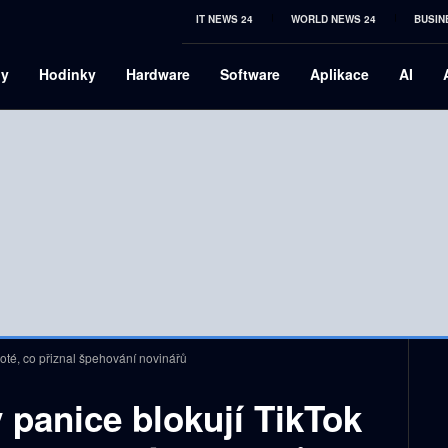
IT NEWS 24
WORLD NEWS 24
BUSIN
ny
Hodinky
Hardware
Software
Aplikace
AI
poté, co přiznal špehování novinářů
 panice blokují TikTok