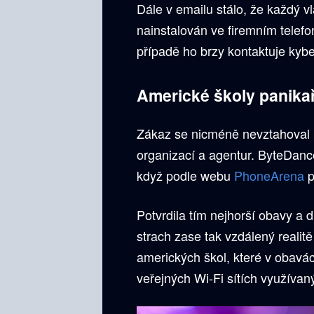
Dále v emailu stálo, že každý 
nainstalován ve firemním telef
případě ho brzy kontaktuje kyb
Americké školy panika
Zákaz se nicméně nevztahoval p
organizací a agentur. ByteDance
když podle webu
PhoneArena
p
Potvrdila tím nejhorší obavy a 
strach zase tak vzdálený realitě
amerických škol, které v obavá
veřejných Wi-Fi sítích využívan