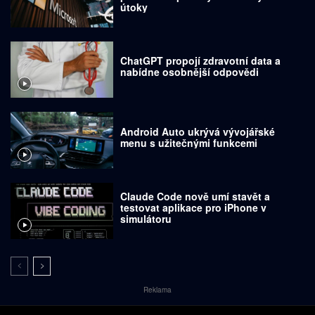
útoky
ChatGPT propojí zdravotní data a
nabídne osobnější odpovědi
Android Auto ukrývá vývojářské
menu s užitečnými funkcemi
Claude Code nově umí stavět a
testovat aplikace pro iPhone v
simulátoru
Reklama