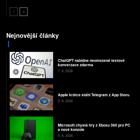
Nejnovější články
ChatGPT nabídne neomezené textové
konverzace zdarma
7. 8. 2026
Apple krátce stáhl Telegram z App Storu
5. 8. 2026
Microsoft chystá hry z Xboxu 360 pro PC
a nové konzole
5. 8. 2026