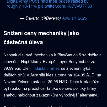
Digital-only PS5s had their prices raised by
roughly 10-11%
pic.twitter.com/K67VvU7P63
— Dexerto (@Dexerto)
April 14, 2025
Snížení ceny mechaniky jako
částečná úleva
Naopak disková mechanika k PlayStation 5 se dočkala
zlevnění. Například v Evropě ji nyní Sony nabízí za
79,99 eur. Dle
Hindustan Times
se zlevnění týká i
dalších trhů: v Austrálii klesla cena na 124,95 AUD, na
Novém Zélandu pak na 139,95 NZD. Tento krok může
být reakcí na předchozí kritiku cenové politiky firmy i
snahou nabídnout zákazníkům výhodnější alternativu.