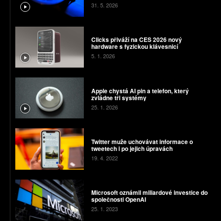
31. 5. 2026
Clicks přiváží na CES 2026 nový
hardware s fyzickou klávesnicí
5. 1. 2026
Apple chystá AI pin a telefon, který
zvládne tři systémy
25. 1. 2026
Twitter muže uchovávat informace o
tweetech i po jejich úpravách
19. 4. 2022
Microsoft oznámil miliardové investice do
společnosti OpenAI
25. 1. 2023