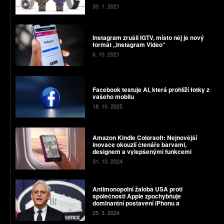
30. 1. 2021
Instagram zrušil IGTV, místo něj je nový
formát „Instagram Video“
6. 10. 2021
Facebook testuje AI, která prohlíží fotky z
vašeho mobilu
18. 10. 2025
Amazon Kindle Colorsoft: Nejnovější
inovace okouzlí čtenáře barvami,
designem a vylepšenými funkcemi
31. 10. 2024
Antimonopolní žaloba USA proti
společnosti Apple zpochybňuje
dominantní postavení iPhonu a
budoucnost systému Android
25. 3. 2024