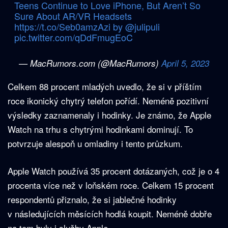
Teens Continue to Love iPhone, But Aren’t So
Sure About AR/VR Headsets
https://t.co/Seb0amzAzi
by
@julipuli
pic.twitter.com/qDdFmugEoC
— MacRumors.com (@MacRumors)
April 5, 2023
Celkem 88 procent mladých uvedlo, že si v příštím
roce ikonický chytrý telefon pořídí. Neméně pozitivní
výsledky zaznamenaly i hodinky. Je známo, že Apple
Watch na trhu s chytrými hodinkami dominují. To
potvrzuje alespoň u omladiny i tento průzkum.
Apple Watch používá 35 procent dotázaných, což je o 4
procenta více než v loňském roce. Celkem 15 procent
respondentů přiznalo, že si jablečné hodinky
v následujících měsících hodlá koupit. Neméně dobře
na tom byly i služby Apple.