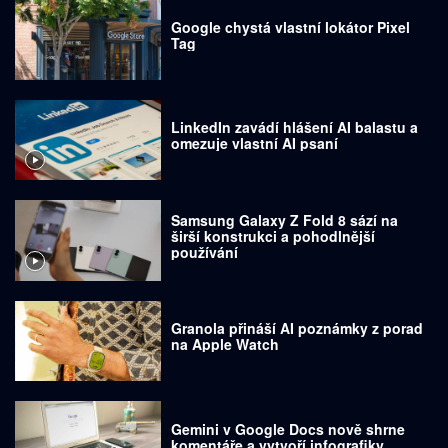
Google chystá vlastní lokátor Pixel
Tag
LinkedIn zavádí hlášení AI balastu a
omezuje vlastní AI psaní
Samsung Galaxy Z Fold 8 sází na
širší konstrukci a pohodlnější
používání
Granola přináší AI poznámky z porad
na Apple Watch
Gemini v Google Docs nově shrne
komentáře a vytvoří infografiky