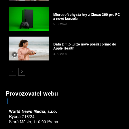
Microsoft chystá hry z Xboxu 360 pro PC
a nové konzole
5. 8. 2026
Data z Fitbitu lze nově posílat přímo do
Apple Health
4. 8. 2026
Provozovatel webu
World News Media, s.r.o.
Rybná 716/24
Staré Město, 110 00 Praha