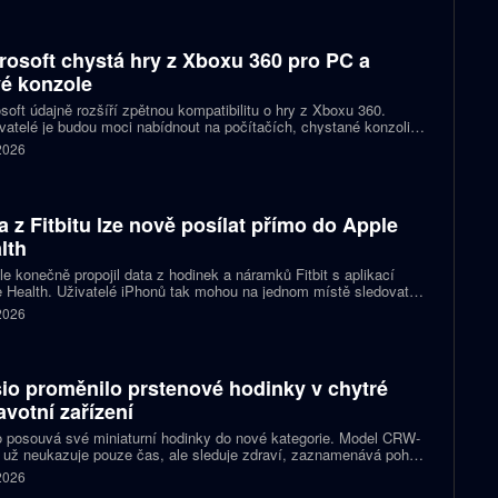
rosoft chystá hry z Xboxu 360 pro PC a
é konzole
soft údajně rozšíří zpětnou kompatibilitu o hry z Xboxu 360.
atelé je budou moci nabídnout na počítačích, chystané konzoli
ct Helix i přenosných zařízeních. První tituly by mohly dorazit
 2026
 let 2027 a 2028.
a z Fitbitu lze nově posílat přímo do Apple
lth
e konečně propojil data z hodinek a náramků Fitbit s aplikací
 Health. Uživatelé iPhonů tak mohou na jednom místě sledovat
, cvičení, spánek i zdravotní údaje. Novinka odstraňuje omezení,
 2026
 kterému bylo dosud nutné využívat pomocné aplikace nebo jiné
likované postupy.
io proměnilo prstenové hodinky v chytré
avotní zařízení
 posouvá své miniaturní hodinky do nové kategorie. Model CRW-
 už neukazuje pouze čas, ale sleduje zdraví, zaznamenává pohyb
zorňuje na dění v telefonu. Celokovový prsten tak spojuje digitální
 2026
ky, šperk a chytré zařízení, které může uživatel nosit po celý den.