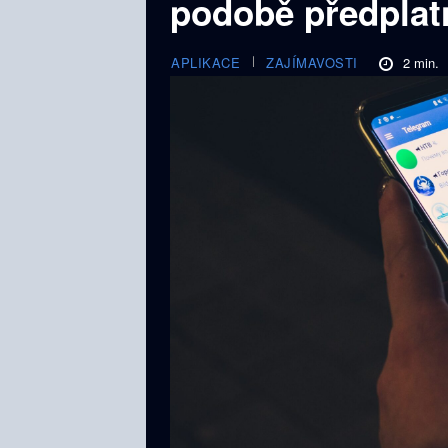
podobě předplat
2
min.
APLIKACE
ZAJÍMAVOSTI