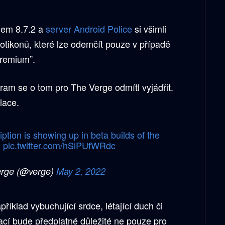
slem 8.7.2 a
server Android Police
si všimli
tikonů, které lze odemčít pouze v případě
Premium”.
ram se o tom pro The Verge odmítl vyjádřit.
ulace.
tion is showing up in beta builds of the
n
pic.twitter.com/hSiPUfWRdc
rge (@verge)
May 2, 2022
íklad vybuchující srdce, létající duch či
cí bude předplatné důležité ne pouze pro