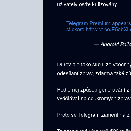
uživately ostře kritizovány.
Telegram Premium appears i
stickers
https://t.co/E5ebX
— Android Poli
Durov ale také slíbil, že všech
odesílání zpráv, zdarma také z
Podle něj způsob generování zi
vydělávat na soukromých zprávác
Proto se Telegram zaměřil na ži
Telegram má více než 500 mili