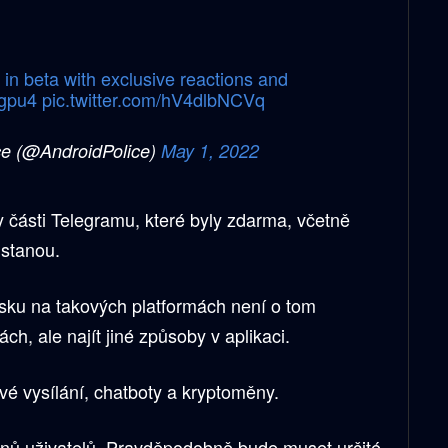
n beta with exclusive reactions and
Lgpu4
pic.twitter.com/hV4dlbNCVq
ce (@AndroidPolice)
May 1, 2022
ny části Telegramu, které byly zdarma, včetně
ůstanou.
sku na takových platformách není o tom
h, ale najít jiné způsoby v aplikaci.
vé vysílání, chatboty a kryptoměny.
onů uživatelů. Pravděpodobně bude muset určité