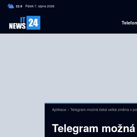
C
22.6
Pátek 7. srpna 2026
Czech
Telefo
Aplikace
Telegram možná čeká velká změna v po
Telegram možná 