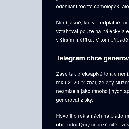
odesílání těchto samolepek, ale 
Není jasné, kolik předplatné m
vztahovat pouze na nálepky a e
v širším měřítku. V tom případě
Telegram chce generov
Zase tak překvapivé to ale není
roku 2020 přiznal, že aby služ
nezmizela jako mnoho jiných apl
generovat zisky.
Hovořil o reklamách na platform
obchodní týmy či pokročilé uži