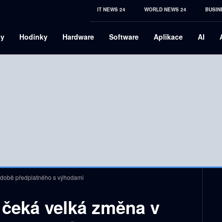
IT NEWS 24
WORLD NEWS 24
BUSIN
ny
Hodinky
Hardware
Software
Aplikace
AI
době předplatného s výhodami
čeká velká změna v