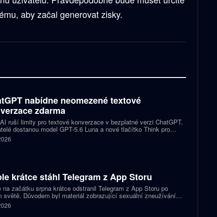
ému, aby začal generovat zisky.
tGPT nabídne neomezené textové
verzace zdarma
I ruší limity pro textové konverzace v bezplatné verzi ChatGPT.
telé dostanou model GPT-5.6 Luna a nové tlačítko Think pro
tější otázky. Předplatitelům Plus a Pro firma zpřístupňuje upravený
 2026
.6 Sol spolu s posuvníkem, který nastaví intenzitu přemýšlení.
le krátce stáhl Telegram z App Storu
 na začátku srpna krátce odstranil Telegram z App Storu po
 světě. Důvodem byl materiál zobrazující sexuální zneužívání
 který podle firmy sdílel jeden uživatel. Telegram účet rychle
 2026
koval a aplikace se ještě během stejného dne do obchodu vrátila.