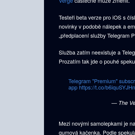
Verge
částečně muže změnit.
Testeři beta verze pro iOS s čí
novinky v podobě nálepek a emo
„předplacení služby Telegram 
Služba zatím neexistuje a Teleg
Prozatím tak jde o pouhé spek
Telegram "Premium" subscrip
app
https://t.co/b6iquSYJH
— The Ve
Mezi novými samolepkami je např
gumová kačenka. Podle spekula