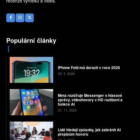
recenze výrobků a videa.
Populární články
iPhone Fold má dorazit v roce 2026
25. 3. 2026
Meta rozšiřuje Messenger o hlasové
zprávy, videohovory v HD rozlišení a
funkce AI
21. 11. 2024
Lidé hledají způsoby, jak zabránit AI
přepisům hovorů