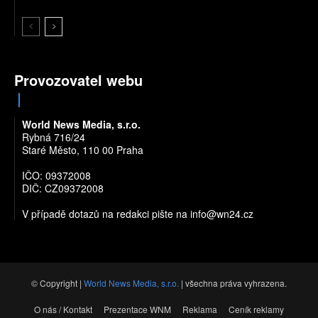
Provozovatel webu
World News Media, s.r.o.
Rybná 716/24
Staré Město, 110 00 Praha
IČO: 09372008
DIČ: CZ09372008
V případě dotazů na redakci pište na
info@wn24.cz
© Copyright |
World News Media, s.r.o.
| všechna práva vyhrazena.
O nás / Kontakt
Prezentace WNM
Reklama
Ceník reklamy