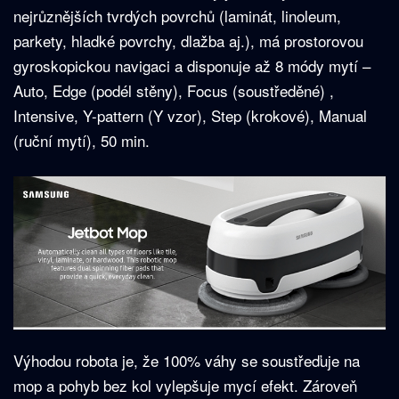
nejrůznějších tvrdých povrchů (laminát, linoleum,
parkety, hladké povrchy, dlažba aj.), má prostorovou
gyroskopickou navigaci a disponuje až 8 módy mytí –
Auto, Edge (podél stěny), Focus (soustředěné) ,
Intensive, Y-pattern (Y vzor), Step (krokové), Manual
(ruční mytí), 50 min.
Výhodou robota je, že 100% váhy se soustřeďuje na
mop a pohyb bez kol vylepšuje mycí efekt. Zároveň