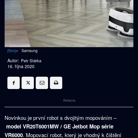
Zdroje:
Samsung
Autor:
Petr Stárka
16. října 2020
Reklama
Novinkou je první robot s dvojitým mopováním –
model VR20T6001MW / GE Jetbot Mop série
. Mopovací robot, který je vhodný k čištění
VR6000