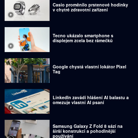
Casio proměnilo prstenové hodinky
v chytré zdravotní zařízení
Tecno ukázalo smartphone s
displejem zcela bez rámečků
Google chystá vlastní lokátor Pixel
Tag
LinkedIn zavádí hlášení AI balastu a
omezuje vlastní AI psaní
Samsung Galaxy Z Fold 8 sází na
širší konstrukci a pohodlnější
používání