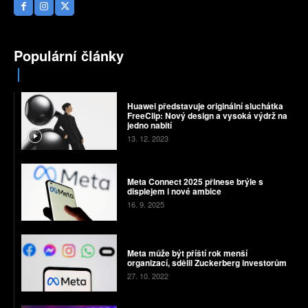
Populární články
Huawei představuje originální sluchátka
FreeClip: Nový design a vysoká výdrž na
jedno nabití
13. 12. 2023
Meta Connect 2025 přinese brýle s
displejem i nové ambice
16. 9. 2025
Meta může být příští rok menší
organizací, sdělil Zuckerberg investorům
27. 10. 2022