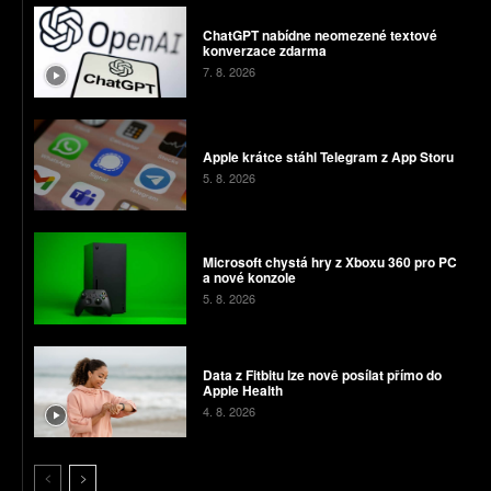
ChatGPT nabídne neomezené textové
konverzace zdarma
7. 8. 2026
Apple krátce stáhl Telegram z App Storu
5. 8. 2026
Microsoft chystá hry z Xboxu 360 pro PC
a nové konzole
5. 8. 2026
Data z Fitbitu lze nově posílat přímo do
Apple Health
4. 8. 2026