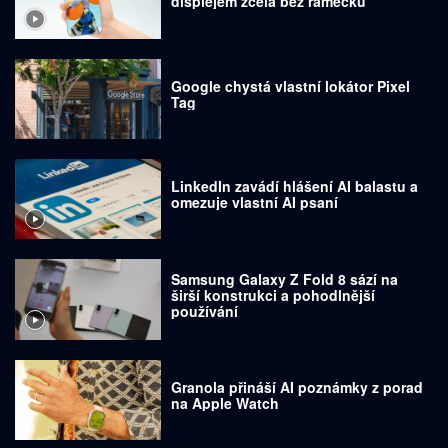
displejem zcela bez rámečků
Google chystá vlastní lokátor Pixel
Tag
LinkedIn zavádí hlášení AI balastu a
omezuje vlastní AI psaní
Samsung Galaxy Z Fold 8 sází na
širší konstrukci a pohodlnější
používání
Granola přináší AI poznámky z porad
na Apple Watch