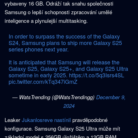
vybaveny 16 GB. Odráží tak snahu společnosti
Samsung o lepší schopnosti zpracování umělé
inteligence a plynulejší multitasking.
In order to surpass the success of the Galaxy
S24, Samsung plans to ship more Galaxy S25
series phones next year.
It is anticipated that Samsung will release the
Galaxy S25, Galaxy S25+, and Galaxy S25 Ultra
sometime in early 2025.
https://t.co/5q3Isrs4SL
pic.twitter.com/kTq347iGmZ
— WatsTrending (@WatsTrendingg)
December 9,
2024
Leaker
Jukanlosreve nastínil
pravděpodobné
konfigurace. Samsung Galaxy S25 Ultra může mít
základní model s 256GB úložištěm a 12GB RAM,