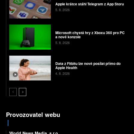
Apple krátce stáhl Telegram z App Storu
5. 8. 2026
Microsoft chystá hry z Xboxu 360 pro PC
a nové konzole
5. 8. 2026
Data z Fitbitu lze nově posílat přímo do
Apple Health
4. 8. 2026
Provozovatel webu
World News Media, s.r.o.