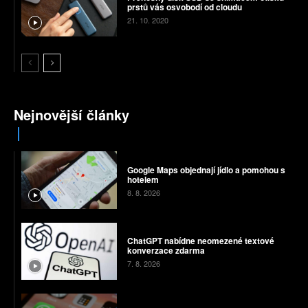
prstů vás osvobodí od cloudu
21. 10. 2020
Nejnovější články
Google Maps objednají jídlo a pomohou s
hotelem
8. 8. 2026
ChatGPT nabídne neomezené textové
konverzace zdarma
7. 8. 2026