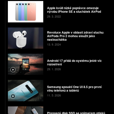
Apple kvůli nízké poptávce omezuje
výrobu iPhone SE a sluchátek AirPod
29. 3. 2022
Revoluce Apple v oblasti zdraví sluchu:
AirPods Pro 2 mohou sloužit jako
naslouchátka
13. 9. 2024
Android 17 přidá do systému ještě víc
rozostření
29. 1. 2026
Samsung spouští One UI 8.5 pro první
vlnu telefonů a tabletů
11. 5. 2026
Přenosný disk SSD se snímačem otisků