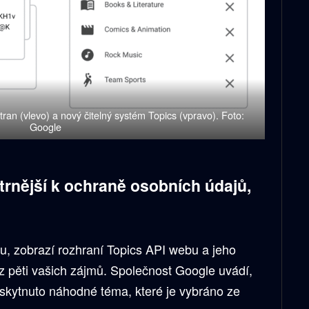
ran (vlevo) a nový čitelný systém Topics (vpravo). Foto:
Google
etrnější k ochraně osobních údajů,
u, zobrazí rozhraní Topics API webu a jeho
z pěti vašich zájmů. Společnost Google uvádí,
oskytnuto náhodné téma, které je vybráno ze