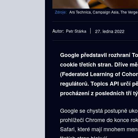
Zdroje:
Ars Technica, Campaign Asia, The Verge
Autor:
Petr Stárka
27. ledna 2022
Google představil rozhraní T
cookie třetích stran. Dříve m
(Federated Learning of Cohor
regulátorů. Topics API určí p
procházení z posledních tří 
Google se chystá postupně ukon
prohlížeči Chrome do konce roku
Safari, které mají mnohem menš
třetích stran blokují.