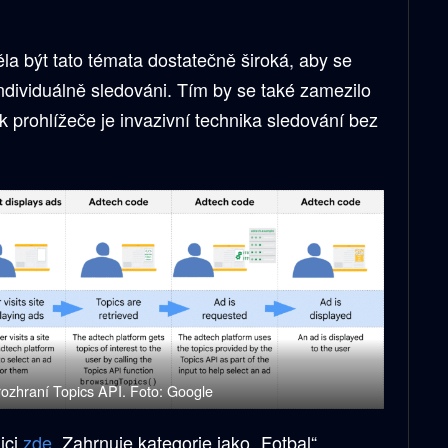
la být tato témata dostatečně široká, aby se
individuálně sledováni. Tím by se také zamezilo
sk prohlížeče je invazivní technika sledování bez
rozhraní Topics API. Foto: Google
ici
zde
. Zahrnuje kategorie jako „Fotbal“,