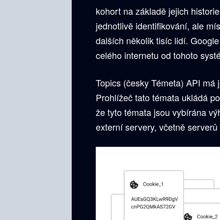
kohort na základě jejich historie
jednotlivě identifikování, ale m
dalších několik tisíc lidí. Goo
celého internetu od tohoto syst
Topics (česky Témeta) API má již
Prohlížeč tato témata ukládá po
že tyto témata jsou vybírána v
externí servery, včetně serverů