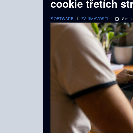
cookie třetích st
2
min.
SOFTWARE
ZAJÍMAVOSTI