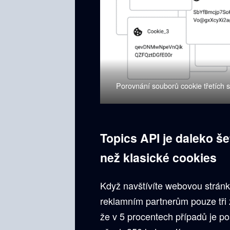
Porovnání souborů cookie třetích st
Topics API je daleko š
než klasické cookies
Když navštívíte webovou stránk
reklamním partnerům pouze tři 
že v 5 procentech případů je p