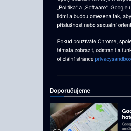
„Politika“ a „Software“. Google
lidmi a budou omezena tak, aby 
příslušnost nebo sexuální orien
Pokud používáte Chrome, společ
témata zobrazit, odstranit a fu
oficiální stránce
privacysandbo
Doporučujeme
Goo
hot
Googl
umělé