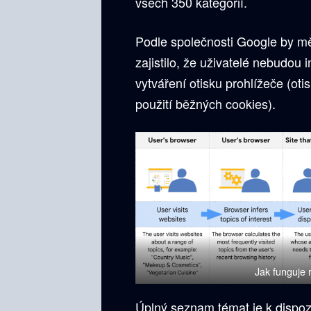
všech 350 kategorií.
Podle společnosti Google by mě
zajistilo, že uživatelé nebudou 
vytváření otisku prohlížeče (oti
použití běžných cookies).
Jak funguje 
Úplný seznam témat je k dispoz