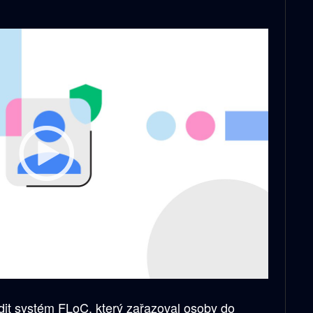
adit systém FLoC, který zařazoval osoby do