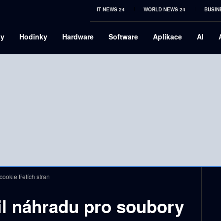
IT NEWS 24
WORLD NEWS 24
BUSIN
ny
Hodinky
Hardware
Software
Aplikace
AI
ookie třetích stran
il náhradu pro soubory