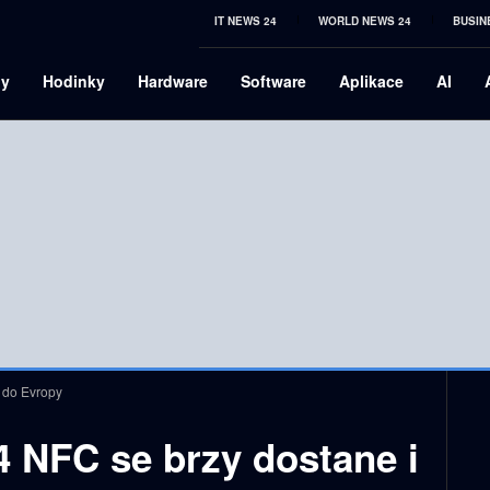
IT NEWS 24
WORLD NEWS 24
BUSIN
ny
Hodinky
Hardware
Software
Aplikace
AI
 do Evropy
4 NFC se brzy dostane i