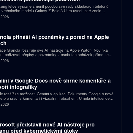
ng letos výrazně změnil podobu své řady skládacích telefonů.
 vrcholného modelu Galaxy Z Fold 8 Ultra uvedl také zcela
acovaný Galaxy Z Fold 8. Ten přichází s širší konstrukcí, novými
. 2026
rcemi displejů a několika úpravami, které mají zpříjemnit
denní používání. Přesto si zachovává špičkový výkon i většinu
y dražší varianty.
nola přináší AI poznámky z porad na Apple
tch
ace Granola rozšiřuje své AI nástroje na Apple Watch. Novinka
ní pořizovat přepisy a poznámky z osobních schůzek přímo ze
tí, aniž by uživatel musel vytahovat telefon nebo otevírat
. 2026
ook. Firma tím navazuje na své aplikace pro Mac a iPhone a
je na rostoucí zájem o využití umělé inteligence v chytrých
nkách.
ini v Google Docs nově shrne komentáře a
voří infografiky
e rozšiřuje možnosti Gemini v aplikaci Dokumenty Google o nové
e pro práci s komentáři i vizuálním obsahem. Umělá inteligence
e s orientací v dlouhých diskusích, navrhne odpovědi a dokáže
. 2026
 v dokumentu vytvářet obrázky, diagramy nebo infografiky.
ky míří do webové verze služby a postupně se dostávají k
vněným uživatelům.
rosoft představil nové AI nástroje pro
anu před kybernetickými útoky