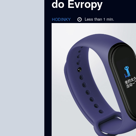
do Evropy
Less than 1
min.
HODINKY