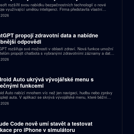
soft rozšířil svou nabídku bezpečnostních technologií o nové
oje využívající umělou inteligenci. Firma představila vlastní
čnostní model MAI-Cyber-1 Flash i platformu Project Perception,
. 2026
 má organizacím pomoci rychleji odhalovat zranitelnosti a
vat na rostoucí hrozby. Novinky přicházejí v době, kdy se stále
ji mluví o útocích prováděných autonomními AI systémy.
tGPT propojí zdravotní data a nabídne
bnější odpovědi
PT rozšiřuje své možnosti v oblasti zdraví. Nová funkce umožní
telům propojit chatbota s vybranými zdravotními záznamy a daty
ikace Apple Health. Díky tomu dokáže lépe chápat zdravotní
. 2026
rii konkrétního člověka a nabídnout odpovědi, které vycházejí z
vlastních údajů, nikoli jen z obecných informací.
roid Auto ukrývá vývojářské menu s
tečnými funkcemi
id Auto nabízí mnohem víc než jen navigaci, hudbu nebo zprávy
spleji auta. V aplikaci se skrývá vývojářské menu, které běžní
telé většinou nikdy neotevřou. Přitom zpřístupní několik
. 2026
vení, která mohou usnadnit každodenní používání nebo nabídnout
 kontrolu nad tím, jak systém funguje.
ude Code nově umí stavět a testovat
ikace pro iPhone v simulátoru