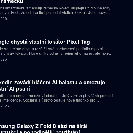
 rámečků
ci smartphonů zmenšují rámečky kolem displejů už dlouhé roky.
 nyní tvrdí, že odstranilo i poslední viditelný okraj. Jeho nový
pt nabízí obrazovku s rámečkem širokým přesně nula milimetrů.
 2026
gle chystá vlastní lokátor Pixel Tag
e se zřejmě chystá rozšířit své hardwarové portfolio o první
ní chytrý lokátor. Nové úniky odhalily nejen jeho název, ale také
 podobu zařízení a několik technických detailů. Pixel Tag má
 2026
vat v síti Find My Device a pomáhat s hledáním ztracených věcí
ně jako konkurenční AirTag.
kedIn zavádí hlášení AI balastu a omezuje
stní AI psaní
dIn chce omezit množství obsahu, který vzniká převážně pomocí
 inteligence. Sociální síť proto testuje nové tlačítko pro
šování příspěvků, jež působí jako takzvaný AI balast. Zároveň
. 2026
vlastní nástroje pro psaní textů a slibuje, že uživatelům nabídne
pomoc s kontrolou textu než jeho přepisováním. Firma tím
uje na dřívější kroky, které měly snížit dosah nekvalitních
aticky vytvořených příspěvků.
sung Galaxy Z Fold 8 sází na širší
strukci a pohodlnější používání