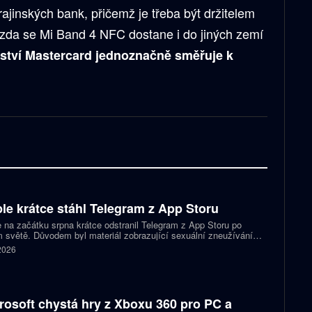
rajinských bank, přičemž je třeba být držitelem
 zda se Mi Band 4 NFC dostane i do jiných zemí
rství Mastercard jednoznačně směřuje k
.
le krátce stáhl Telegram z App Storu
 na začátku srpna krátce odstranil Telegram z App Storu po
 světě. Důvodem byl materiál zobrazující sexuální zneužívání
 který podle firmy sdílel jeden uživatel. Telegram účet rychle
 2026
koval a aplikace se ještě během stejného dne do obchodu vrátila.
rosoft chystá hry z Xboxu 360 pro PC a