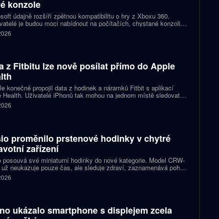
é konzole
soft údajně rozšíří zpětnou kompatibilitu o hry z Xboxu 360.
atelé je budou moci nabídnout na počítačích, chystané konzoli
ct Helix i přenosných zařízeních. První tituly by mohly dorazit
 2026
 let 2027 a 2028.
a z Fitbitu lze nově posílat přímo do Apple
lth
e konečně propojil data z hodinek a náramků Fitbit s aplikací
 Health. Uživatelé iPhonů tak mohou na jednom místě sledovat
, cvičení, spánek i zdravotní údaje. Novinka odstraňuje omezení,
 2026
 kterému bylo dosud nutné využívat pomocné aplikace nebo jiné
likované postupy.
io proměnilo prstenové hodinky v chytré
avotní zařízení
 posouvá své miniaturní hodinky do nové kategorie. Model CRW-
 už neukazuje pouze čas, ale sleduje zdraví, zaznamenává pohyb
zorňuje na dění v telefonu. Celokovový prsten tak spojuje digitální
 2026
ky, šperk a chytré zařízení, které může uživatel nosit po celý den.
no ukázalo smartphone s displejem zcela