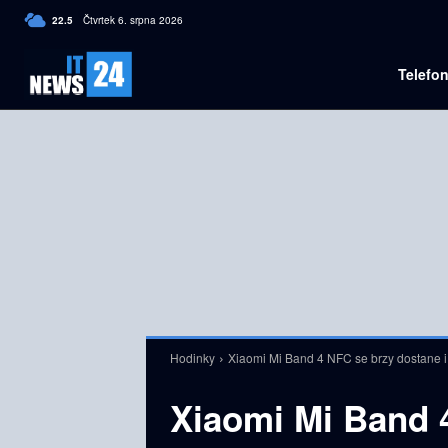
C
22.5
Čtvrtek 6. srpna 2026
Czech
Telefo
Hodinky
Xiaomi Mi Band 4 NFC se brzy dostane i
Xiaomi Mi Band 