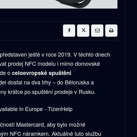
představen ještě v roce 2019. V těchto dnech
ovat prodej NFC modelu i mimo domovské
jde o
celoevropské spuštění
el dostal na dva trhy – do Běloruska a
eny krátce po spuštění prodeje v Rusku.
ečností Mastercard, aby bylo možné
levným NFC náramkem. Aktuálně tuto službu