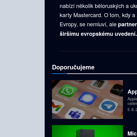
nabízí několik běloruských a uk
karty Mastercard. O tom, kdy a
Evropy, se nemluví, ale
partne
širšímu evropskému uvedení
Doporučujeme
App
Apple
celém
dětí,
5. 8.
zablo
Mic