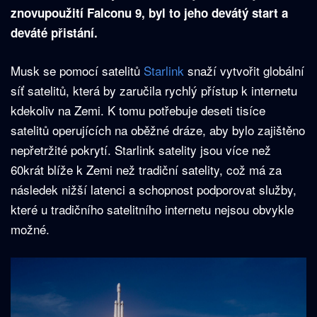
znovupoužití Falconu 9, byl to jeho devátý start a
deváté přistání.
Musk se pomocí satelitů
Starlink
snaží vytvořit globální
síť satelitů, která by zaručila rychlý přístup k internetu
kdekoliv na Zemi. K tomu potřebuje deseti tisíce
satelitů operujících na oběžné dráze, aby bylo zajištěno
nepřetržité pokrytí. Starlink satelity jsou více než
60krát blíže k Zemi než tradiční satelity, což má za
následek nižší latenci a schopnost podporovat služby,
které u tradičního satelitního internetu nejsou obvykle
možné.