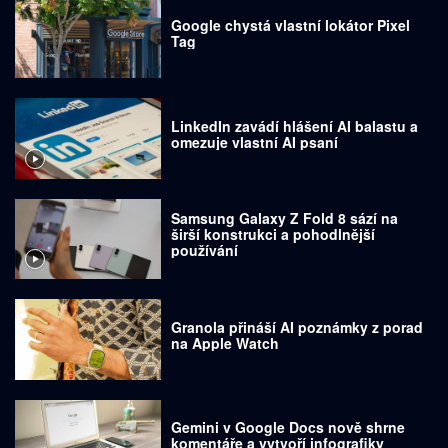
Google chystá vlastní lokátor Pixel
Tag
LinkedIn zavádí hlášení AI balastu a
omezuje vlastní AI psaní
Samsung Galaxy Z Fold 8 sází na
širší konstrukci a pohodlnější
používání
Granola přináší AI poznámky z porad
na Apple Watch
Gemini v Google Docs nově shrne
komentáře a vytvoří infografiky