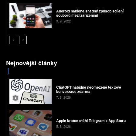
Android nabídne snadný způsob sdílení
souborů mezi zařízeními
9. 9. 2022
Nejnovější články
ChatGPT nabídne neomezené textové
konverzace zdarma
7. 8. 2026
Apple krátce stáhl Telegram z App Storu
5. 8. 2026