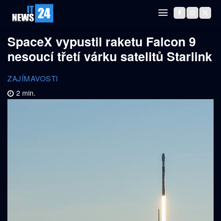
SpaceX vypustil raketu Falcon 9
nesoucí třetí várku satelitů Starlink
ZAJÍMAVOSTI
2
min.