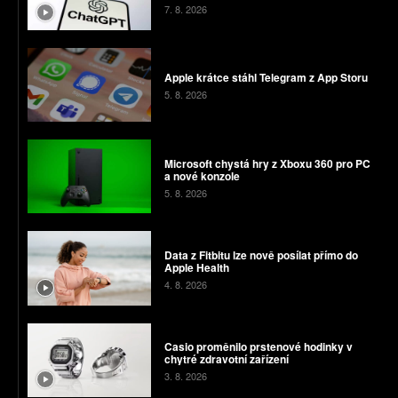
7. 8. 2026
Apple krátce stáhl Telegram z App Storu
5. 8. 2026
Microsoft chystá hry z Xboxu 360 pro PC
a nové konzole
5. 8. 2026
Data z Fitbitu lze nově posílat přímo do
Apple Health
4. 8. 2026
Casio proměnilo prstenové hodinky v
chytré zdravotní zařízení
3. 8. 2026