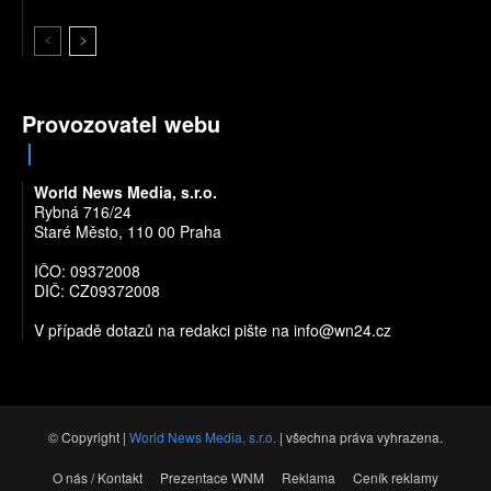
Provozovatel webu
World News Media, s.r.o.
Rybná 716/24
Staré Město, 110 00 Praha
IČO: 09372008
DIČ: CZ09372008
V případě dotazů na redakci pište na
info@wn24.cz
© Copyright |
World News Media, s.r.o.
| všechna práva vyhrazena.
O nás / Kontakt
Prezentace WNM
Reklama
Ceník reklamy