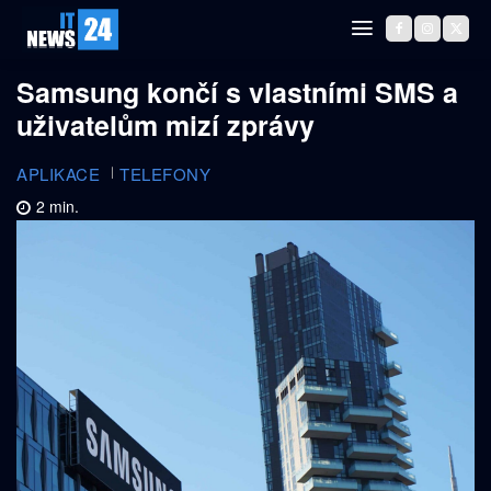
Samsung končí s vlastními SMS a
uživatelům mizí zprávy
APLIKACE
TELEFONY
2
min.