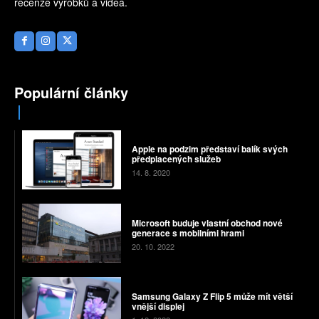
recenze výrobků a videa.
Populární články
Apple na podzim představí balík svých
předplacených služeb
14. 8. 2020
Microsoft buduje vlastní obchod nové
generace s mobilními hrami
20. 10. 2022
Samsung Galaxy Z Flip 5 může mít větší
vnější displej