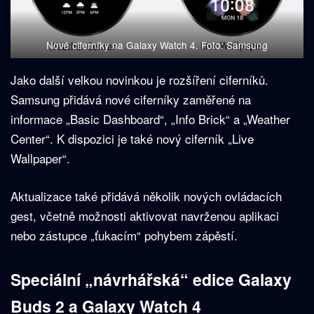
Nové ciferníky na Galaxy Watch 4. Foto: Samsung
Jako další velkou novinkou je rozšíření ciferníků.
Samsung přidává nové ciferníky zaměřené na
informace „Basic Dashboard“, „Info Brick“ a „Weather
Center“. K dispozici je také nový ciferník „Live
Wallpaper“.
Aktualizace také přidává několik nových ovládacích
gest, včetně možnosti aktivovat navrženou aplikaci
nebo zástupce „ťukacím“ pohybem zápěstí.
Speciální „návrhářská“ edice Galaxy
Buds 2 a Galaxy Watch 4