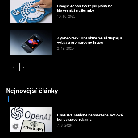
Google Japan zveřejnil plány na
klávesnici s ciferníky
10. 10. 2025
Ayaneo Next II nabídne větší displej a
výbavu pro náročné hráče
2. 12. 2025
Nejnovější články
ChatGPT nabídne neomezené textové
konverzace zdarma
7. 8. 2026