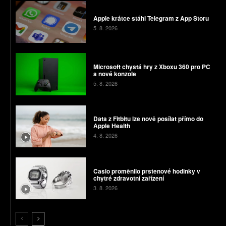
Apple krátce stáhl Telegram z App Storu
5. 8. 2026
Microsoft chystá hry z Xboxu 360 pro PC
a nové konzole
5. 8. 2026
Data z Fitbitu lze nově posílat přímo do
Apple Health
4. 8. 2026
Casio proměnilo prstenové hodinky v
chytré zdravotní zařízení
3. 8. 2026