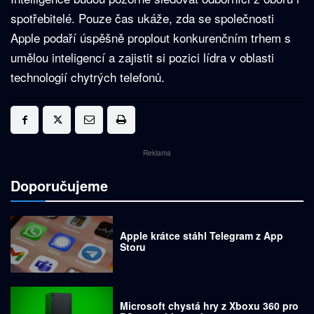
spotřebitelé. Pouze čas ukáže, zda se společnosti
Apple podaří úspěšně proplout konkurenčním trhem s
umělou inteligencí a zajistit si pozici lídra v oblasti
technologií chytrých telefonů.
Reklama
Doporučujeme
Apple krátce stáhl Telegram z App
Storu
Microsoft chystá hry z Xboxu 360 pro