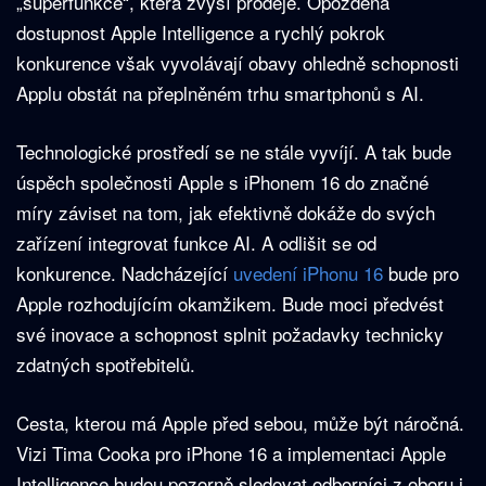
„superfunkce“, která zvýší prodeje. Opožděná
dostupnost Apple Intelligence a rychlý pokrok
konkurence však vyvolávají obavy ohledně schopnosti
Applu obstát na přeplněném trhu smartphonů s AI.
Technologické prostředí se ne stále vyvíjí. A tak bude
úspěch společnosti Apple s iPhonem 16 do značné
míry záviset na tom, jak efektivně dokáže do svých
zařízení integrovat funkce AI. A odlišit se od
konkurence. Nadcházející
uvedení iPhonu 16
bude pro
Apple rozhodujícím okamžikem. Bude moci předvést
své inovace a schopnost splnit požadavky technicky
zdatných spotřebitelů.
Cesta, kterou má Apple před sebou, může být náročná.
Vizi Tima Cooka pro iPhone 16 a implementaci Apple
Intelligence budou pozorně sledovat odborníci z oboru i