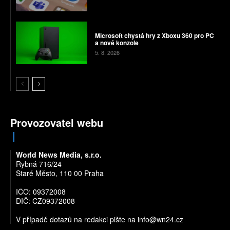
Microsoft chystá hry z Xboxu 360 pro PC
a nové konzole
5. 8. 2026
Provozovatel webu
World News Media, s.r.o.
Rybná 716/24
Staré Město, 110 00 Praha
IČO: 09372008
DIČ: CZ09372008
V případě dotazů na redakci pište na
info@wn24.cz