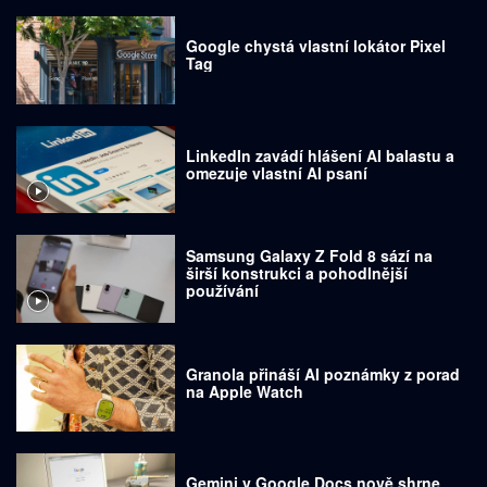
Google chystá vlastní lokátor Pixel
Tag
LinkedIn zavádí hlášení AI balastu a
omezuje vlastní AI psaní
Samsung Galaxy Z Fold 8 sází na
širší konstrukci a pohodlnější
používání
Granola přináší AI poznámky z porad
na Apple Watch
Gemini v Google Docs nově shrne