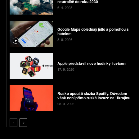
neutralitě do roku 2030
6. 4. 2023
Google Maps objednají jídlo a pomohou s
hotelem
8. 8. 2026
Apple představil nové hodinky i cvičení
17. 9. 2020
Rusko opouští služba Spotify. Důvodem
však není přímo ruská invaze na Ukrajinu
28. 3. 2022