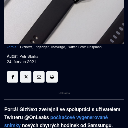
Zdroje:
Giznext, Engadget, TheVerge, Twitter. Foto: Unsplash
Autor:
Petr Stárka
24. června 2021
Reklama
Portál GizNext zveřejnil ve spolupráci s uživatelem
Twitteru @OnLeaks
počítačově vygenerované
snímky
nových chytrých hodinek od Samsungu.