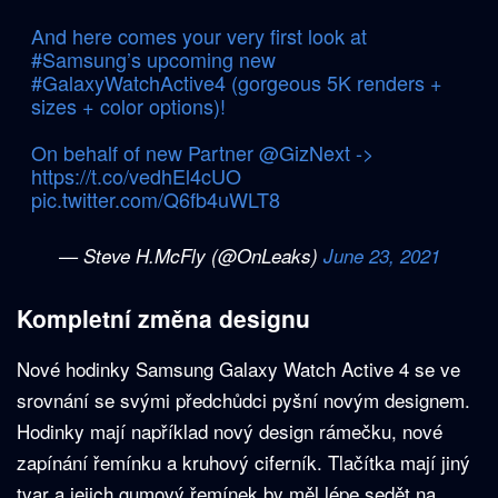
And here comes your very first look at
#Samsung
’s upcoming new
#GalaxyWatchActive4
(gorgeous 5K renders +
sizes + color options)!
On behalf of new Partner
@GizNext
->
https://t.co/vedhEl4cUO
pic.twitter.com/Q6fb4uWLT8
— Steve H.McFly (@OnLeaks)
June 23, 2021
Kompletní změna designu
Nové hodinky Samsung Galaxy Watch Active 4 se ve
srovnání se svými předchůdci pyšní novým designem.
Hodinky mají například nový design rámečku, nové
zapínání řemínku a kruhový ciferník. Tlačítka mají jiný
tvar a jejich gumový řemínek by měl lépe sedět na