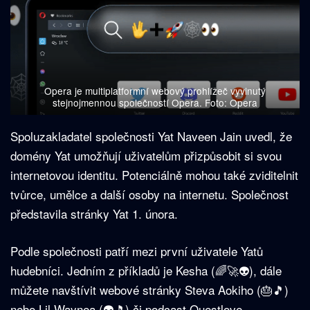
Opera je multiplatformní webový prohlížeč vyvinutý
stejnojmennou společností Opera. Foto: Opera
Spoluzakladatel společnosti Yat Naveen Jain uvedl, že
domény Yat umožňují uživatelům přizpůsobit si svou
internetovou identitu. Potenciálně mohou také zviditelnit
tvůrce, umělce a další osoby na internetu. Společnost
představila stránky Yat 1. února.
Podle společnosti patří mezi první uživatele Yatů
hudebníci. Jedním z příkladů je Kesha (🌈🚀👽), dále
můžete navštívit webové stránky Steva Aokiho (🎂🎵)
nebo Lil Waynea (👽🎵) či podcast Questlove