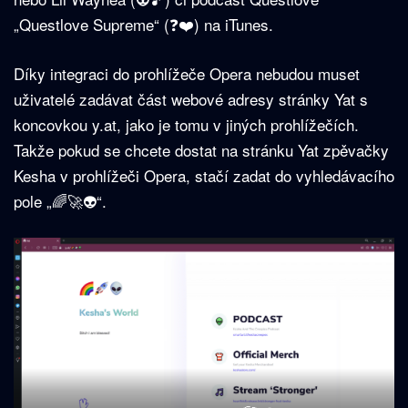
„Questlove Supreme“ (❓❤️) na iTunes.
Díky integraci do prohlížeče Opera nebudou muset
uživatelé zadávat část webové adresy stránky Yat s
koncovkou y.at, jako je tomu v jiných prohlížečích.
Takže pokud se chcete dostat na stránku Yat zpěvačky
Kesha v prohlížeči Opera, stačí zadat do vyhledávacího
pole „🌈🚀👽“.