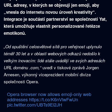
URL adresy, v kterých se objevují jen emoji, aby
„vnesla do internetu novou úroveň kreativity“.
Integrace je součástí partnerství se společností Yat,
která umožňuje vlastnit personalizované řetězce
emotikonů.
„Od spuštění celosvětové sítě pro veřejnost uplynulo
téměř 30 let a v oblasti webových odkazů nedošlo k
velkým inovacím: lidé stále uvádějí ve svých adresách
uvedl v tiskové zprávě Jorgen
URL doménu .com,“
Arnesen, výkonný viceprezident mobilní divize
společnosti Opera.
Opera browser now allows emoji-only web
addresses
https://t.co/K6nVlwFwUn
pic.twitter.com/UBTs9El2JH