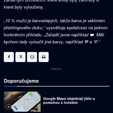
které byly vyloučeny.
„10 % mužů je barvoslepých, takže barva je vektorem
vysvětluje společnost na jednom
phishingového útoku,“
konkrétním příkladu.
„Zařadili jsme například ❤️. Měli
bychom tedy vyloučit jiné barvy, například 💙 a 💜.“
Reklama
Doporučujeme
Google Maps objednají jídlo a
pomohou s hotelem