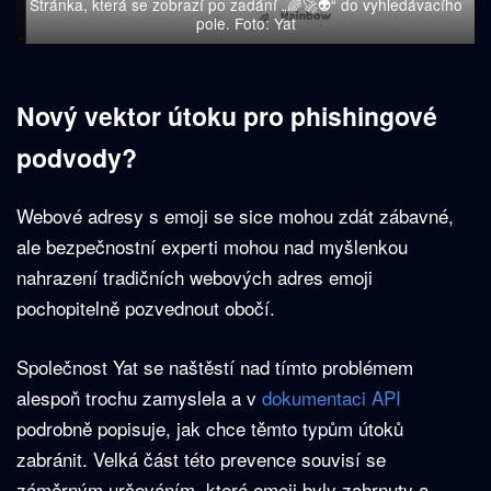
Stránka, která se zobrazí po zadání „🌈🚀👽“ do vyhledávacího
pole. Foto: Yat
Nový vektor útoku pro phishingové
podvody?
Webové adresy s emoji se sice mohou zdát zábavné,
ale bezpečnostní experti mohou nad myšlenkou
nahrazení tradičních webových adres emoji
pochopitelně pozvednout obočí.
Společnost Yat se naštěstí nad tímto problémem
alespoň trochu zamyslela a v
dokumentaci API
podrobně popisuje, jak chce těmto typům útoků
zabránit. Velká část této prevence souvisí se
záměrným určováním, které emoji byly zahrnuty a