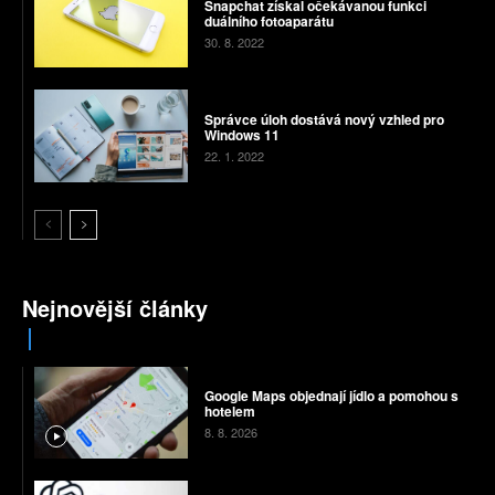
Snapchat získal očekávanou funkci
duálního fotoaparátu
30. 8. 2022
Správce úloh dostává nový vzhled pro
Windows 11
22. 1. 2022
Nejnovější články
Google Maps objednají jídlo a pomohou s
hotelem
8. 8. 2026