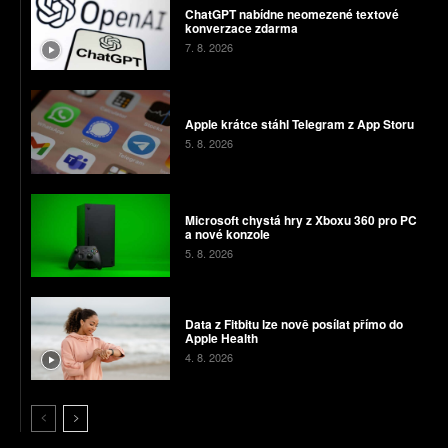
ChatGPT nabídne neomezené textové
konverzace zdarma
7. 8. 2026
Apple krátce stáhl Telegram z App Storu
5. 8. 2026
Microsoft chystá hry z Xboxu 360 pro PC
a nové konzole
5. 8. 2026
Data z Fitbitu lze nově posílat přímo do
Apple Health
4. 8. 2026