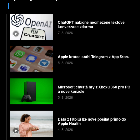
ChatGPT nabídne neomezené textové
konverzace zdarma
7. 8. 2026
Apple krátce stáhl Telegram z App Storu
5. 8. 2026
Microsoft chystá hry z Xboxu 360 pro PC
a nové konzole
5. 8. 2026
Data z Fitbitu lze nově posílat přímo do
Apple Health
4. 8. 2026