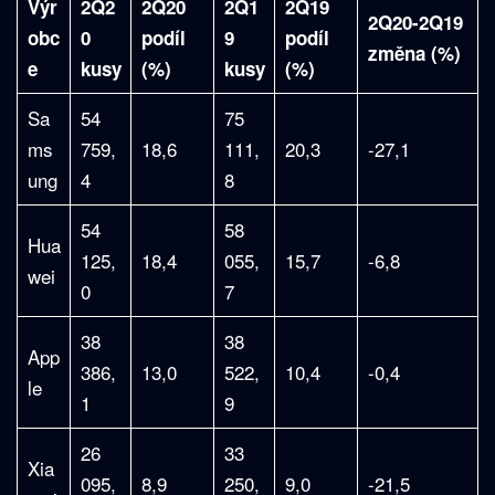
Výr
2Q2
2Q20
2Q1
2Q19
2Q20-2Q19
obc
0
podíl
9
podíl
změna (%)
e
kusy
(%)
kusy
(%)
Sa
54
75
ms
759,
18,6
111,
20,3
-27,1
ung
4
8
54
58
Hua
125,
18,4
055,
15,7
-6,8
wei
0
7
38
38
App
386,
13,0
522,
10,4
-0,4
le
1
9
26
33
Xia
095,
8,9
250,
9,0
-21,5