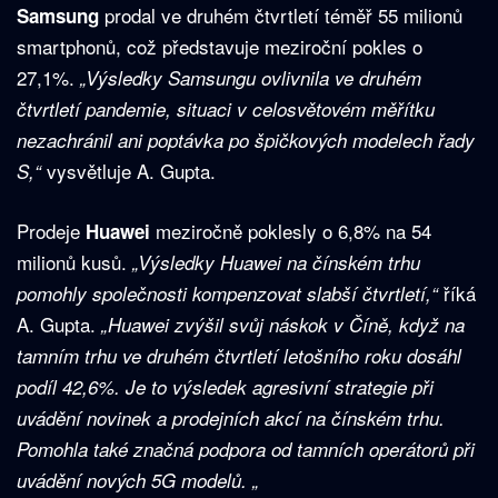
prodal ve druhém čtvrtletí téměř 55 milionů
Samsung
smartphonů, což představuje meziroční pokles o
27,1%.
„Výsledky Samsungu ovlivnila ve druhém
čtvrtletí pandemie, situaci v celosvětovém měřítku
nezachránil ani poptávka po špičkových modelech řady
vysvětluje A. Gupta.
S,“
Prodeje
meziročně poklesly o 6,8% na 54
Huawei
milionů kusů.
„Výsledky Huawei na čínském trhu
říká
pomohly společnosti kompenzovat slabší čtvrtletí,“
A. Gupta.
„Huawei zvýšil svůj náskok v Číně, když na
tamním trhu ve druhém čtvrtletí letošního roku dosáhl
podíl 42,6%. Je to výsledek agresivní strategie při
uvádění novinek a prodejních akcí na čínském trhu.
Pomohla také značná podpora od tamních operátorů při
uvádění nových 5G modelů. „