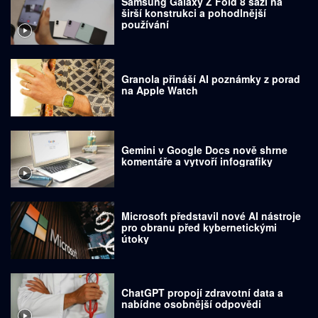
Samsung Galaxy Z Fold 8 sází na
širší konstrukci a pohodlnější
používání
Granola přináší AI poznámky z porad
na Apple Watch
Gemini v Google Docs nově shrne
komentáře a vytvoří infografiky
Microsoft představil nové AI nástroje
pro obranu před kybernetickými
útoky
ChatGPT propojí zdravotní data a
nabídne osobnější odpovědi