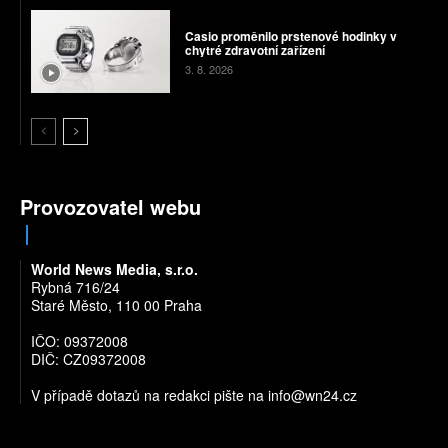
Casio proměnilo prstenové hodinky v
chytré zdravotní zařízení
3. 8. 2026
Provozovatel webu
World News Media, s.r.o.
Rybná 716/24
Staré Město, 110 00 Praha
IČO: 09372008
DIČ: CZ09372008
V případě dotazů na redakci pište na
info@wn24.cz