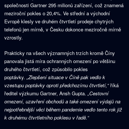
společnosti Gartner 295 milionů zařízení, což znamená
meziroční pokles o 20,4%. Ve střední a východní
Evropě klesly ve druhém čtvrtletí prodeje chytrých
telefonů jen mírně, v Česku dokonce meziročně mírně
vzrostly.
Prakticky na všech významných trzích kromě Číny
panovala jistá míra ochranných omezení po většinu
druhého čtvrtletí, což způsobilo pokles
poptávky.
„Zlepšení situace v Číně pak vedlo k
říká
vzestupu poptávky oproti předchozímu čtvrtletí,“
ředitel výzkumu Gartner, Ansh Gupta.
„Cestovní
omezení, uzavření obchodů a také omezení výdajů na
nejpotřebnější věci během pandemie vedlo tento rok již
k druhému čtvrtletního poklesu v řadě.“