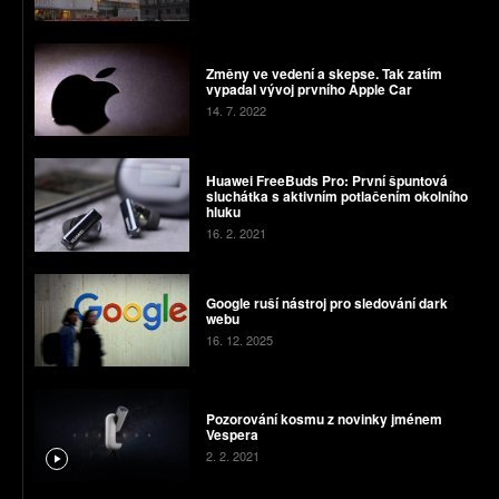
Změny ve vedení a skepse. Tak zatím
vypadal vývoj prvního Apple Car
14. 7. 2022
Huawei FreeBuds Pro: První špuntová
sluchátka s aktivním potlačením okolního
hluku
16. 2. 2021
Google ruší nástroj pro sledování dark
webu
16. 12. 2025
Pozorování kosmu z novinky jménem
Vespera
2. 2. 2021