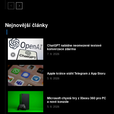
Nejnovější články
ChatGPT nabídne neomezené textové
konverzace zdarma
7. 8. 2026
Apple krátce stáhl Telegram z App Storu
5. 8. 2026
Microsoft chystá hry z Xboxu 360 pro PC
a nové konzole
5. 8. 2026