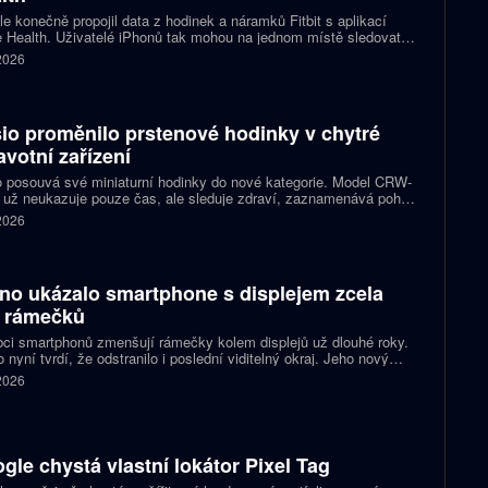
e konečně propojil data z hodinek a náramků Fitbit s aplikací
 Health. Uživatelé iPhonů tak mohou na jednom místě sledovat
, cvičení, spánek i zdravotní údaje. Novinka odstraňuje omezení,
 2026
 kterému bylo dosud nutné využívat pomocné aplikace nebo jiné
likované postupy.
io proměnilo prstenové hodinky v chytré
avotní zařízení
 posouvá své miniaturní hodinky do nové kategorie. Model CRW-
 už neukazuje pouze čas, ale sleduje zdraví, zaznamenává pohyb
zorňuje na dění v telefonu. Celokovový prsten tak spojuje digitální
 2026
ky, šperk a chytré zařízení, které může uživatel nosit po celý den.
no ukázalo smartphone s displejem zcela
 rámečků
ci smartphonů zmenšují rámečky kolem displejů už dlouhé roky.
 nyní tvrdí, že odstranilo i poslední viditelný okraj. Jeho nový
pt nabízí obrazovku s rámečkem širokým přesně nula milimetrů.
 2026
gle chystá vlastní lokátor Pixel Tag