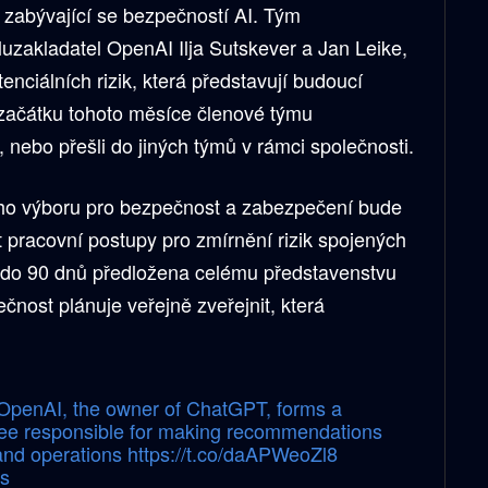
 zabývající se bezpečností AI. Tým
luzakladatel OpenAI Ilja Sutskever a Jan Leike,
nciálních rizik, která představují budoucí
 začátku tohoto měsíce členové týmu
, nebo přešli do jiných týmů v rámci společnosti.
o výboru pro bezpečnost a zabezpečení bude
it pracovní postupy pro zmírnění rizik spojených
 do 90 dnů předložena celému představenstvu
čnost plánuje veřejně zveřejnit, která
OpenAI, the owner of ChatGPT, forms a
tee responsible for making recommendations
and operations
https://t.co/daAPWeoZl8
s