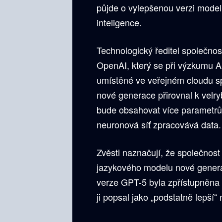
půjde o vylepšenou verzi mode
inteligence.
Technologický ředitel společnos
OpenAI, který se při výzkumu AI
umístěné ve veřejném cloudu sp
nové generace přirovnal k velr
bude obsahovat více parametrů,
neuronová síť zpracovává data.
Zvěsti naznačují, že společnos
jazykového modelu nové gener
verze GPT-5 byla zpřístupněna
ji popsal jako „podstatně lepší“