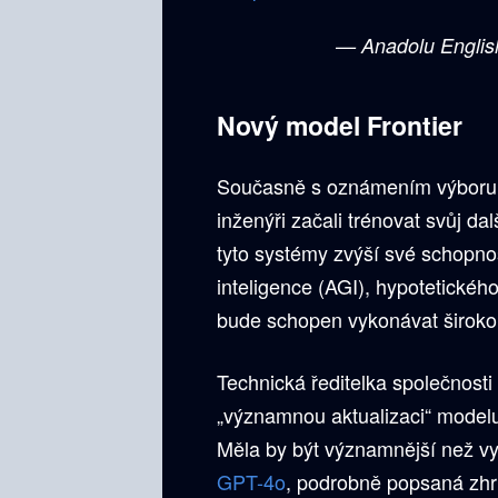
— Anadolu Engli
Nový model Frontier
Současně s oznámením výboru sp
inženýři začali trénovat svůj da
tyto systémy zvýší své schopno
inteligence (AGI), hypotetickéh
bude schopen vykonávat širokou
Technická ředitelka společnost
„významnou aktualizaci“ modelu
Měla by být významnější než v
GPT-4o
, podrobně popsaná zhr