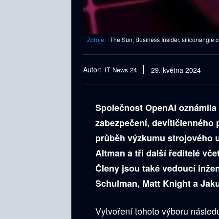
Zdroje:
The Sun, Business Insider, siliconangle.c
Autor:
IT News 24
29. května 2024
Společnost OpenAI oznámila 
zabezpečení, devítičlenného p
průběh výzkumu strojového u
Altman a tři další ředitelé vč
Členy jsou také vedoucí inže
Schulman, Matt Knight a Jak
Vytvoření tohoto výboru násle