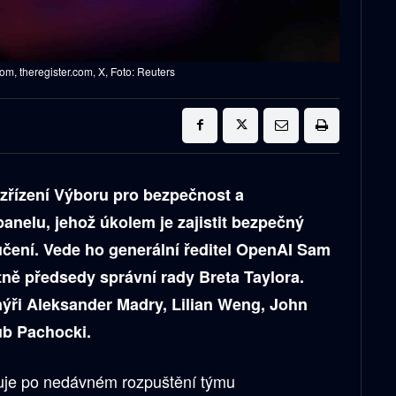
om, theregister.com, X, Foto: Reuters
zřízení Výboru pro bezpečnost a
anelu, jehož úkolem je zajistit bezpečný
čení. Vede ho generální ředitel OpenAI Sam
etně předsedy správní rady Breta Taylora.
nýři Aleksander Madry, Lilian Weng, John
ub Pachocki.
duje po nedávném rozpuštění týmu