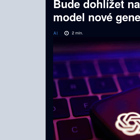
Bude dohlížet na
model nové gene
2
min.
AI