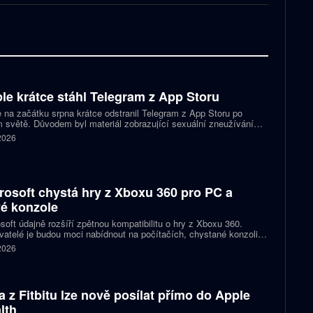
le krátce stáhl Telegram z App Storu
 na začátku srpna krátce odstranil Telegram z App Storu po
 světě. Důvodem byl materiál zobrazující sexuální zneužívání
 který podle firmy sdílel jeden uživatel. Telegram účet rychle
 2026
koval a aplikace se ještě během stejného dne do obchodu vrátila.
rosoft chystá hry z Xboxu 360 pro PC a
é konzole
soft údajně rozšíří zpětnou kompatibilitu o hry z Xboxu 360.
atelé je budou moci nabídnout na počítačích, chystané konzoli
ct Helix i přenosných zařízeních. První tituly by mohly dorazit
 2026
 let 2027 a 2028.
a z Fitbitu lze nově posílat přímo do Apple
lth