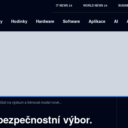
IT NEWS 24
WORLD NEWS 24
BUSIN
ny
Hodinky
Hardware
Software
Aplikace
AI
ížet na výzkum a trénovat model nové...
bezpečnostní výbor.