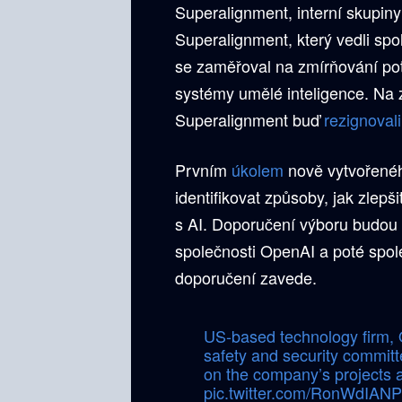
Superalignment, interní skupiny
Superalignment, který vedli spo
se zaměřoval na zmírňování pote
systémy umělé inteligence. Na
Superalignment buď
rezignovali
Prvním
úkolem
nově vytvořenéh
identifikovat způsoby, jak zlepš
s AI. Doporučení výboru budou
společnosti OpenAI a poté spole
doporučení zavede.
US-based technology firm, 
safety and security commit
on the company’s projects 
pic.twitter.com/RonWdIANP