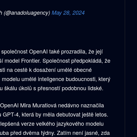
sh (@anadoluagency)
May 28, 2024
olečnost OpenAI také prozradila, že její
lší model Frontier. Společnost předpokládá, že
sti na cestě k dosažení umělé obecné
o modelu umělé inteligence budoucnosti, který
 škálu úkolů s přesností podobnou lidské.
i OpenAI Mira Muratiová nedávno naznačila
 GPT-4, která by měla debutovat ještě letos.
ylepšená verze velkého jazykového modelu
uba před dvěma týdny. Zatím není jasné, zda