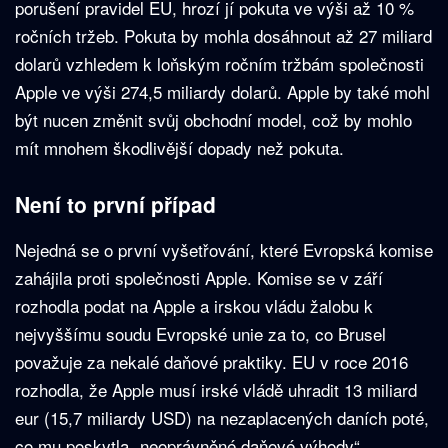
porušení pravidel EU, hrozí jí pokuta ve výši až 10 %
ročních tržeb. Pokuta by mohla dosáhnout až 27 miliard
dolarů vzhledem k loňským ročním tržbám společnosti
Apple ve výši 274,5 miliardy dolarů. Apple by také mohl
být nucen změnit svůj obchodní model, což by mohlo
mít mnohem škodlivější dopady než pokuta.
Není to první případ
Nejedná se o první vyšetřování, které Evropská komise
zahájila proti společnosti Apple. Komise se v září
rozhodla podat na Apple a irskou vládu žalobu k
nejvyššímu soudu Evropské unie za to, co Brusel
považuje za nekalé daňové praktiky. EU v roce 2016
rozhodla, že Apple musí irské vládě uhradit 13 miliard
eur (15,7 miliardy USD) na nezaplacených daních poté,
co mu poskytla „neoprávněné daňové výhody“.