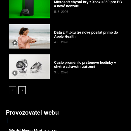
Microsoft chystá hry z Xboxu 360 pro PC
a nové konzole
5. 8. 2026
Data z Fitbitu lze nově posílat přímo do
Apple Health
4. 8. 2026
Casio proměnilo prstenové hodinky v
chytré zdravotní zařízení
3. 8. 2026
Provozovatel webu
World News Media, s.r.o.