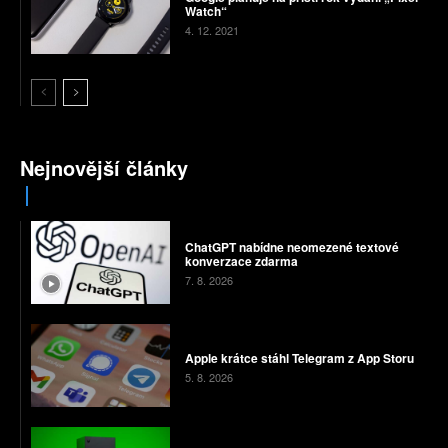
Watch“
4. 12. 2021
Nejnovější články
ChatGPT nabídne neomezené textové
konverzace zdarma
7. 8. 2026
Apple krátce stáhl Telegram z App Storu
5. 8. 2026