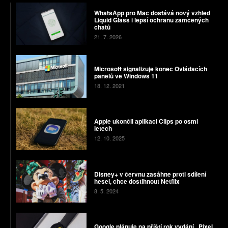
WhatsApp pro Mac dostává nový vzhled
Liquid Glass i lepší ochranu zamčených
chatů
21. 7. 2026
Microsoft signalizuje konec Ovládacích
panelů ve Windows 11
18. 12. 2021
Apple ukončil aplikaci Clips po osmi
letech
12. 10. 2025
Disney+ v červnu zasáhne proti sdílení
hesel, chce dostihnout Netflix
8. 5. 2024
Google plánuje na příští rok vydání „Pixel