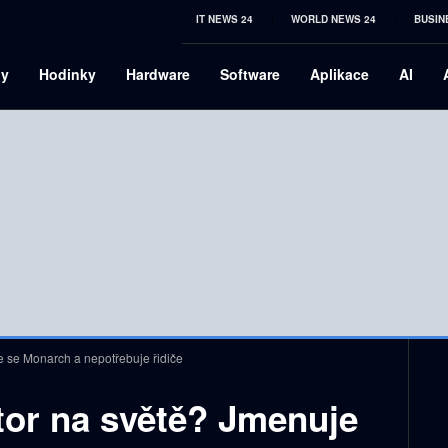
IT NEWS 24
WORLD NEWS 24
BUSIN
ny
Hodinky
Hardware
Software
Aplikace
AI
je se Monarch a nepotřebuje řidiče
ktor na světě? Jmenuje