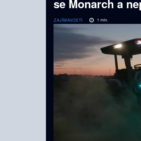
se Monarch a nep
1
min.
ZAJÍMAVOSTI