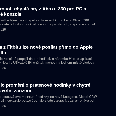
rosoft chystá hry z Xboxu 360 pro PC a
é konzole
soft údajně rozšíří zpětnou kompatibilitu o hry z Xboxu 360.
atelé je budou moci nabídnout na počítačích, chystané konzoli
ct Helix i přenosných zařízeních. První tituly by mohly dorazit
 2026
 let 2027 a 2028.
a z Fitbitu lze nově posílat přímo do Apple
lth
e konečně propojil data z hodinek a náramků Fitbit s aplikací
 Health. Uživatelé iPhonů tak mohou na jednom místě sledovat
, cvičení, spánek i zdravotní údaje. Novinka odstraňuje omezení,
 2026
 kterému bylo dosud nutné využívat pomocné aplikace nebo jiné
likované postupy.
io proměnilo prstenové hodinky v chytré
avotní zařízení
 posouvá své miniaturní hodinky do nové kategorie. Model CRW-
 už neukazuje pouze čas, ale sleduje zdraví, zaznamenává pohyb
zorňuje na dění v telefonu. Celokovový prsten tak spojuje digitální
 2026
ky, šperk a chytré zařízení, které může uživatel nosit po celý den.