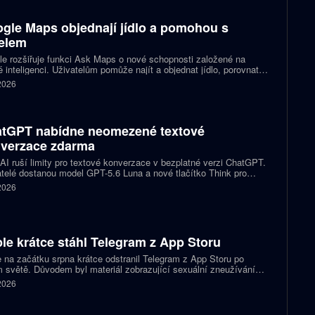
gle Maps objednají jídlo a pomohou s
elem
e rozšiřuje funkci Ask Maps o nové schopnosti založené na
 inteligenci. Uživatelům pomůže najít a objednat jídlo, porovnat
y nebo vybrat kulturní akci. Mapy navíc mohou čerpat informace z
 2026
lu a Kalendáře Google.
tGPT nabídne neomezené textové
verzace zdarma
I ruší limity pro textové konverzace v bezplatné verzi ChatGPT.
telé dostanou model GPT-5.6 Luna a nové tlačítko Think pro
tější otázky. Předplatitelům Plus a Pro firma zpřístupňuje upravený
 2026
.6 Sol spolu s posuvníkem, který nastaví intenzitu přemýšlení.
le krátce stáhl Telegram z App Storu
 na začátku srpna krátce odstranil Telegram z App Storu po
 světě. Důvodem byl materiál zobrazující sexuální zneužívání
 který podle firmy sdílel jeden uživatel. Telegram účet rychle
 2026
koval a aplikace se ještě během stejného dne do obchodu vrátila.