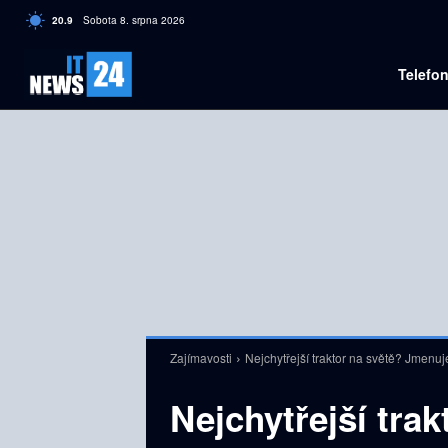
C
20.9
Sobota 8. srpna 2026
Czech
Telefo
Zajímavosti
Nejchytřejší traktor na světě? Jmenu
Nejchytřejší tra