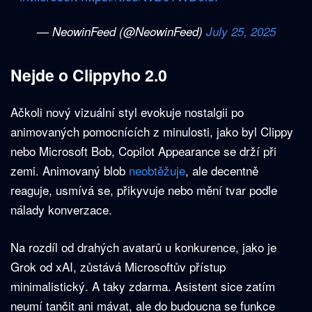
— NeowinFeed (@NeowinFeed)
July 25, 2025
Nejde o Clippyho 2.0
Ačkoli nový vizuální styl evokuje nostalgii po
animovaných pomocnících z minulosti, jako byl Clippy
nebo Microsoft Bob, Copilot Appearance se drží při
zemi. Animovaný blob
neobtěžuje
, ale decentně
reaguje, usmívá se, přikyvuje nebo mění tvar podle
nálady konverzace.
Na rozdíl od drahých avatarů u konkurence, jako je
Grok od xAI, zůstává Microsoftův přístup
minimalistický. A taky zdarma. Asistent sice zatím
neumí tančit ani mávat, ale do budoucna se funkce