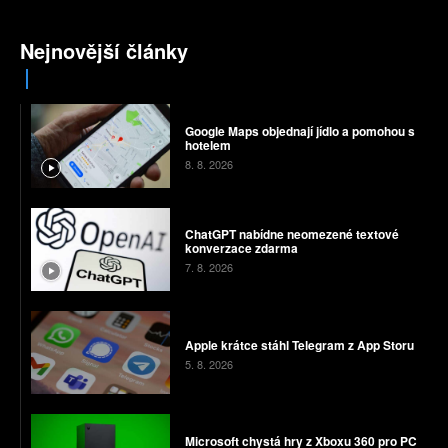
Nejnovější články
Google Maps objednají jídlo a pomohou s
hotelem
8. 8. 2026
ChatGPT nabídne neomezené textové
konverzace zdarma
7. 8. 2026
Apple krátce stáhl Telegram z App Storu
5. 8. 2026
Microsoft chystá hry z Xboxu 360 pro PC