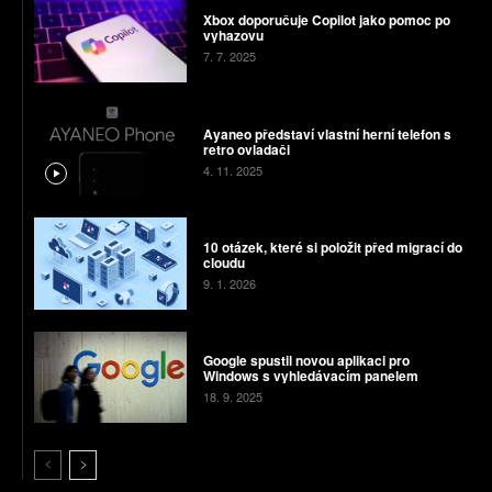
Xbox doporučuje Copilot jako pomoc po
vyhazovu
7. 7. 2025
Ayaneo představí vlastní herní telefon s
retro ovladači
4. 11. 2025
10 otázek, které si položit před migrací do
cloudu
9. 1. 2026
Google spustil novou aplikaci pro
Windows s vyhledávacím panelem
18. 9. 2025