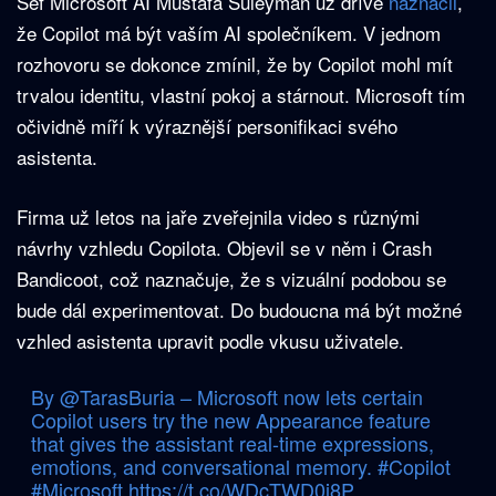
Šéf Microsoft AI Mustafa Suleyman už dříve
naznačil
,
že Copilot má být vaším AI společníkem. V jednom
rozhovoru se dokonce zmínil, že by Copilot mohl mít
trvalou identitu, vlastní pokoj a stárnout. Microsoft tím
očividně míří k výraznější personifikaci svého
asistenta.
Firma už letos na jaře zveřejnila video s různými
návrhy vzhledu Copilota. Objevil se v něm i Crash
Bandicoot, což naznačuje, že s vizuální podobou se
bude dál experimentovat. Do budoucna má být možné
vzhled asistenta upravit podle vkusu uživatele.
By
@TarasBuria
– Microsoft now lets certain
Copilot users try the new Appearance feature
that gives the assistant real-time expressions,
emotions, and conversational memory.
#Copilot
#Microsoft
https://t.co/WDcTWD0i8P