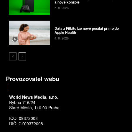
a nové konzole
5. 8. 2026
Data z Fitbitu lze nově posílat přímo do
Apple Health
4. 8. 2026
Provozovatel webu
World News Media, s.r.o.
Rybná 716/24
Staré Město, 110 00 Praha
IČO: 09372008
DIČ: CZ09372008