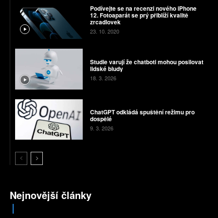
Podívejte se na recenzi nového iPhone
12. Fotoaparát se prý přiblíží kvalitě
zrcadlovek
23. 10. 2020
Studie varují že chatboti mohou posilovat
lidské bludy
18. 3. 2026
ChatGPT odkládá spuštění režimu pro
dospělé
9. 3. 2026
Nejnovější články