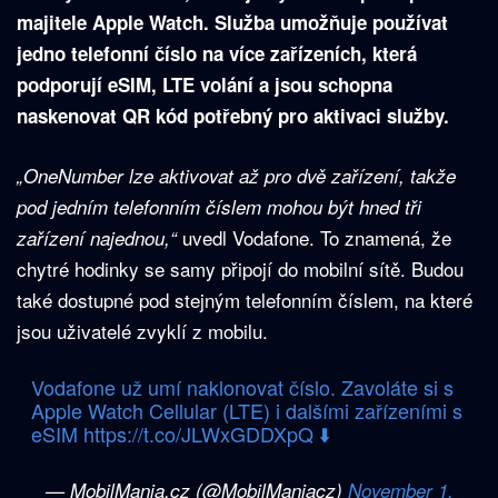
majitele Apple Watch. Služba umožňuje používat
jedno telefonní číslo na více zařízeních, která
podporují eSIM, LTE volání a jsou schopna
naskenovat QR kód potřebný pro aktivaci služby.
„OneNumber lze aktivovat až pro dvě zařízení, takže
pod jedním telefonním číslem mohou být hned tři
uvedl Vodafone. To znamená, že
zařízení najednou,“
chytré hodinky se samy připojí do mobilní sítě. Budou
také dostupné pod stejným telefonním číslem, na které
jsou uživatelé zvyklí z mobilu.
Vodafone už umí naklonovat číslo. Zavoláte si s
Apple Watch Cellular (LTE) i dalšími zařízeními s
eSIM
https://t.co/JLWxGDDXpQ
⬇️
— MobilMania.cz (@MobilManiacz)
November 1,