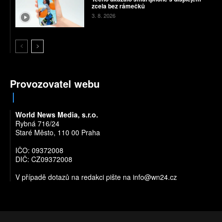
zcela bez rámečků
3. 8. 2026
Provozovatel webu
World News Media, s.r.o.
Rybná 716/24
Staré Město, 110 00 Praha
IČO: 09372008
DIČ: CZ09372008
V případě dotazů na redakci pište na
info@wn24.cz