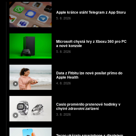
Apple krátce stáhl Telegram z App Storu
5. 8. 2026
Microsoft chystá hry z Xboxu 360 pro PC
a nové konzole
5. 8. 2026
Data z Fitbitu lze nově posílat přímo do
Apple Health
4. 8. 2026
Casio proměnilo prstenové hodinky v
chytré zdravotní zařízení
3. 8. 2026
Tecno ukázalo smartphone s displejem