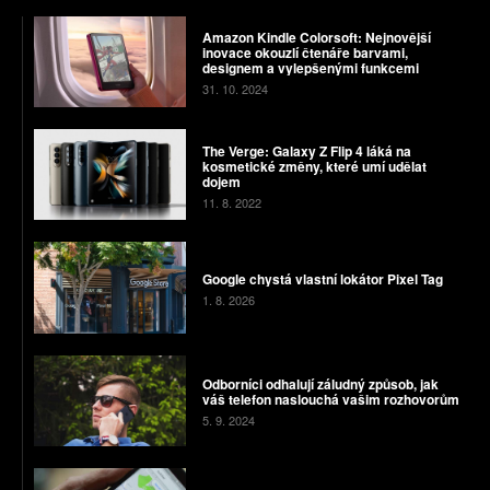
Amazon Kindle Colorsoft: Nejnovější
inovace okouzlí čtenáře barvami,
designem a vylepšenými funkcemi
31. 10. 2024
The Verge: Galaxy Z Flip 4 láká na
kosmetické změny, které umí udělat
dojem
11. 8. 2022
Google chystá vlastní lokátor Pixel Tag
1. 8. 2026
Odborníci odhalují záludný způsob, jak
váš telefon naslouchá vašim rozhovorům
5. 9. 2024