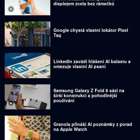
displejem zcela bez rámečků
Google chystá vlastní lokátor Pixel
Tag
LinkedIn zavádí hlášení AI balastu a
omezuje vlastní AI psaní
Samsung Galaxy Z Fold 8 sází na
širší konstrukci a pohodlnější
používání
Granola přináší AI poznámky z porad
na Apple Watch