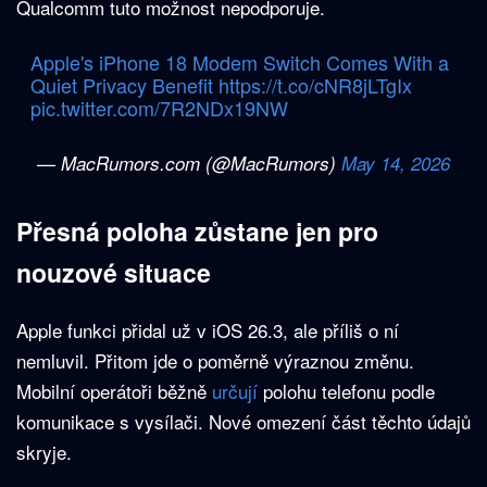
Qualcomm tuto možnost nepodporuje.
Apple's iPhone 18 Modem Switch Comes With a
Quiet Privacy Benefit
https://t.co/cNR8jLTgIx
pic.twitter.com/7R2NDx19NW
— MacRumors.com (@MacRumors)
May 14, 2026
Přesná poloha zůstane jen pro
nouzové situace
Apple funkci přidal už v iOS 26.3, ale příliš o ní
nemluvil. Přitom jde o poměrně výraznou změnu.
Mobilní operátoři běžně
určují
polohu telefonu podle
komunikace s vysílači. Nové omezení část těchto údajů
skryje.