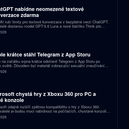
tGPT nabídne neomezené textové
verzace zdarma
I ruší limity pro textové konverzace v bezplatné verzi ChatGPT.
telé dostanou model GPT-5.6 Luna a nové tlačítko Think pro
tější otázky. Předplatitelům Plus a Pro firma zpřístupňuje upravený
 2026
.6 Sol spolu s posuvníkem, který nastaví intenzitu přemýšlení.
le krátce stáhl Telegram z App Storu
 na začátku srpna krátce odstranil Telegram z App Storu po
 světě. Důvodem byl materiál zobrazující sexuální zneužívání
 který podle firmy sdílel jeden uživatel. Telegram účet rychle
 2026
koval a aplikace se ještě během stejného dne do obchodu vrátila.
rosoft chystá hry z Xboxu 360 pro PC a
é konzole
soft údajně rozšíří zpětnou kompatibilitu o hry z Xboxu 360.
atelé je budou moci nabídnout na počítačích, chystané konzoli
ct Helix i přenosných zařízeních. První tituly by mohly dorazit
 2026
 let 2027 a 2028.