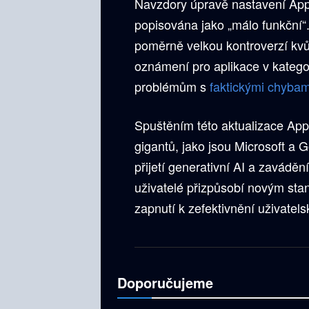
Navzdory úpravě nastavení Appl
popisována jako „málo funkční“.
poměrně velkou kontroverzí kv
oznámení pro aplikace v kategor
problémům s
faktickými chyba
Spuštěním této aktualizace App
gigantů, jako jsou Microsoft a 
přijetí generativní AI a zaváděn
uživatelé přizpůsobí novým st
zapnutí k zefektivnění uživatel
Doporučujeme