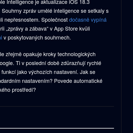
e Intelligence je aktualizace iOS 18.3
 Souhrny zpráv umělé inteligence se setkaly s
ůli nepřesnostem. Společnost
dočasně vypíná
ii „zprávy a zábava“ v App Store kvůli
mi
v poskytovaných souhrnech.
le zřejmě opakuje kroky technologických
Google. Ti v poslední době zdůrazňují rychlé
í funkcí jako výchozích nastavení. Jak se
andardním nastavením? Povede automatické
ského prostředí?