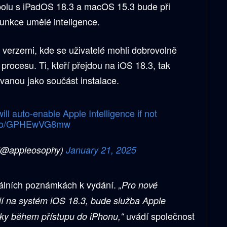
olu s iPadOS 18.3 a macOS 15.3 bude při
funkce umělé inteligence.
mi verzemi, kde se uživatelé mohli dobrovolně
rocesu. Ti, kteří přejdou na iOS 18.3, tak
ovanou jako součást instalace.
l auto-enable Apple Intelligence if not
t.co/GPHEwVG8mw
(@appleosophy)
January 21, 2025
ciálních poznámkách k vydání.
„Pro nové
ejí na systém iOS 18.3, bude služba Apple
uvádí společnost
cky během přístupu do iPhonu,“