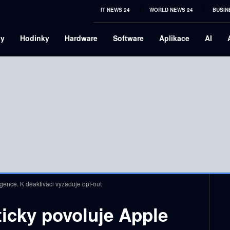
IT NEWS 24
WORLD NEWS 24
BUSIN
ny
Hodinky
Hardware
Software
Aplikace
AI
igence. K deaktivaci vyžaduje opt-out
icky povoluje Apple