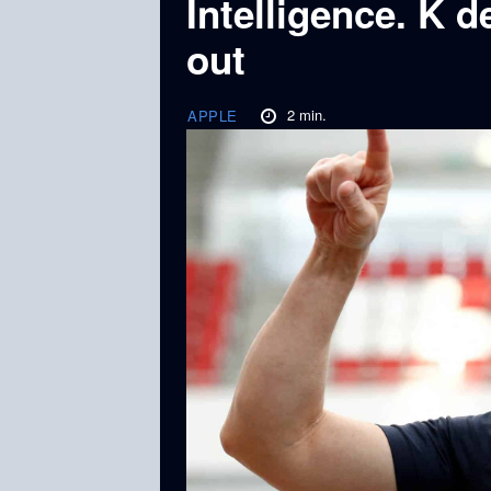
Intelligence. K d
out
2
min.
APPLE