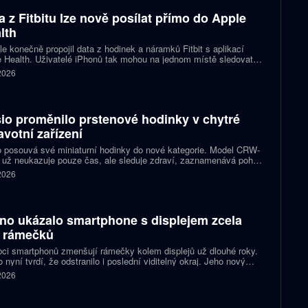
a z Fitbitu lze nově posílat přímo do Apple
lth
e konečně propojil data z hodinek a náramků Fitbit s aplikací
 Health. Uživatelé iPhonů tak mohou na jednom místě sledovat
, cvičení, spánek i zdravotní údaje. Novinka odstraňuje omezení,
 2026
 kterému bylo dosud nutné využívat pomocné aplikace nebo jiné
likované postupy.
io proměnilo prstenové hodinky v chytré
avotní zařízení
 posouvá své miniaturní hodinky do nové kategorie. Model CRW-
 už neukazuje pouze čas, ale sleduje zdraví, zaznamenává pohyb
zorňuje na dění v telefonu. Celokovový prsten tak spojuje digitální
 2026
ky, šperk a chytré zařízení, které může uživatel nosit po celý den.
no ukázalo smartphone s displejem zcela
 rámečků
ci smartphonů zmenšují rámečky kolem displejů už dlouhé roky.
 nyní tvrdí, že odstranilo i poslední viditelný okraj. Jeho nový
pt nabízí obrazovku s rámečkem širokým přesně nula milimetrů.
 2026