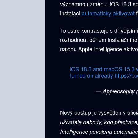
významnou změnu. iOS 18.3 sp
instalaci
automaticky aktivovat
To ostře kontrastuje s dřívější
rozhodnout během instalačního p
najdou Apple Intelligence aktiv
iOS 18.3 and macOS 15.3 wil
turned on already
https://
— Appleosophy 
Nový postup je vysvětlen v ofi
uživatele nebo ty, kdo přecház
Intelligence povolena automati