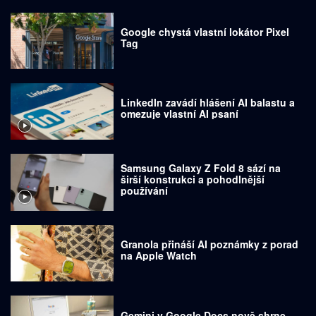
Google chystá vlastní lokátor Pixel
Tag
LinkedIn zavádí hlášení AI balastu a
omezuje vlastní AI psaní
Samsung Galaxy Z Fold 8 sází na
širší konstrukci a pohodlnější
používání
Granola přináší AI poznámky z porad
na Apple Watch
Gemini v Google Docs nově shrne