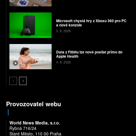
Microsoft chystá hry z Xboxu 360 pro PC
a nové konzole
5. 8. 2026
Data z Fitbitu lze nově posílat přímo do
Apple Health
4. 8. 2026
Provozovatel webu
World News Media, s.r.o.
Rybná 716/24
Staré Město, 110 00 Praha