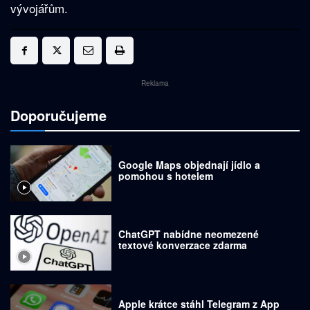
vývojářům.
Reklama
Doporučujeme
Google Maps objednají jídlo a
pomohou s hotelem
ChatGPT nabídne neomezené
textové konverzace zdarma
Apple krátce stáhl Telegram z App