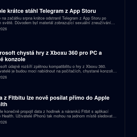
le krátce stáhl Telegram z App Storu
 na začátku srpna krátce odstranil Telegram z App Storu po
 světě. Důvodem byl materiál zobrazující sexuální zneužívání
 který podle firmy sdílel jeden uživatel. Telegram účet rychle
 2026
koval a aplikace se ještě během stejného dne do obchodu vrátila.
rosoft chystá hry z Xboxu 360 pro PC a
é konzole
soft údajně rozšíří zpětnou kompatibilitu o hry z Xboxu 360.
atelé je budou moci nabídnout na počítačích, chystané konzoli
ct Helix i přenosných zařízeních. První tituly by mohly dorazit
 2026
 let 2027 a 2028.
a z Fitbitu lze nově posílat přímo do Apple
lth
e konečně propojil data z hodinek a náramků Fitbit s aplikací
 Health. Uživatelé iPhonů tak mohou na jednom místě sledovat
, cvičení, spánek i zdravotní údaje. Novinka odstraňuje omezení,
 2026
 kterému bylo dosud nutné využívat pomocné aplikace nebo jiné
likované postupy.