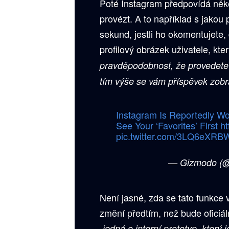
Poté Instagram předpovídá něko
provézt. A to například s jakou
sekund, jestli ho okomentujete, 
profilový obrázek uživatele, kter
pravděpodobnost, že provedete 
tím výše se vám příspěvek zobr
Instagram Is Reportedly Wo
See Your ‘Favorites’ First
ht
pic.twitter.com/3LQ6eXR
— Gizmodo (
Není jasné, zda se tato funkce 
změní předtím, než bude oficiá
„jedná o interní prototyp, který 