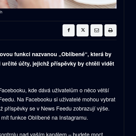
sh
 novou funkci nazvanou „Oblíbené“, která by
určité účty, jejichž příspěvky by chtěli vidět
 Facebooku, kde dává uživatelům o něco větší
Feedu. Na Facebooku si uživatelé mohou vybrat
chž příspěvky se v News Feedu zobrazují výše.
e mít funkce Oblíbené na Instagramu.
kontrolu nad vaším kanálem – budete moct