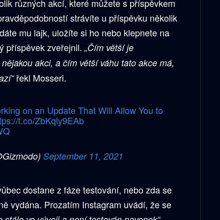
lik různých akcí, které můžete s příspěvkem
 pravděpodobností strávíte u příspěvku několik
dáte mu lajk, uložíte si ho nebo klepnete na
ý příspěvek zveřejnil.
„Čím větší je
nějakou akci, a čím větší váhu tato akce má,
řekl Mosseri.
azí“
rking on an Update That Will Allow You to
tps://t.co/ZbKqly9EAb
BWQ
@Gizmodo)
September 11, 2021
vůbec dostane z fáze testování, nebo zda se
lně vydána. Prozatím Instagram uvádí, že se
je stále ve vývoji a není testován navenek“.