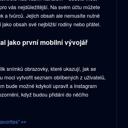
u pro vás nejdůležitější. Na svém účtu můžete
k a tvůrců. Jejich obsah ale nemusíte nutně
 jako obsah své nejbližší rodiny nebo přátel.
al
jako první mobilní vývojář
olik snímků obrazovky, které ukazují, jak se
u moci vytvořit seznam oblíbených z uživatelů,
nam bude možné kdykoli upravit a Instagram
ozorněni, když budou přidáni do něčího
avorites" 👀