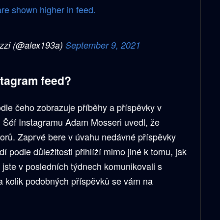
 are shown higher in feed.
zzi (@alex193a)
September 9, 2021
stagram feed?
odle čeho zobrazuje příběhy a příspěvky v
e. Šéf Instagramu Adam Mosseri uvedl, že
torů. Zaprvé bere v úvahu nedávné příspěvky
adí podle důležitosti přihlíží mimo jiné k tomu, jak
t jste v posledních týdnech komunikovali s
 a kolik podobných příspěvků se vám na