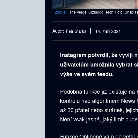
Zdroje:
The Verge, Gizmodo, Tech, Foto: Unspla
Autor:
Petr Stárka
14. září 2021
Instagram potvrdil, že vyvíjí
uživatelům umožnila vybrat si 
výše ve svém feedu.
Podobná funkce již existuje na
kontrolu nad algoritmem News 
až 30 přátel nebo stránek, jeji
Není však jasné, jaký limit bud
Funkce Oblíbené vám dá větší 