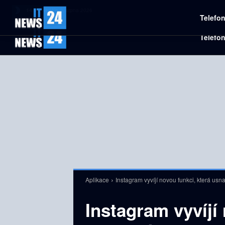
C
14.1
Neděle 9. srpna 2026
Czech
Telefo
Aplikace
Instagram vyvíjí novou funkci, která usn
Instagram vyvíjí