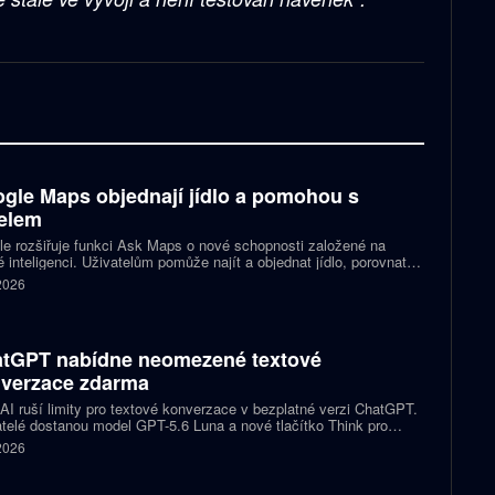
gle Maps objednají jídlo a pomohou s
elem
e rozšiřuje funkci Ask Maps o nové schopnosti založené na
 inteligenci. Uživatelům pomůže najít a objednat jídlo, porovnat
y nebo vybrat kulturní akci. Mapy navíc mohou čerpat informace z
 2026
lu a Kalendáře Google.
tGPT nabídne neomezené textové
verzace zdarma
I ruší limity pro textové konverzace v bezplatné verzi ChatGPT.
telé dostanou model GPT-5.6 Luna a nové tlačítko Think pro
tější otázky. Předplatitelům Plus a Pro firma zpřístupňuje upravený
 2026
.6 Sol spolu s posuvníkem, který nastaví intenzitu přemýšlení.