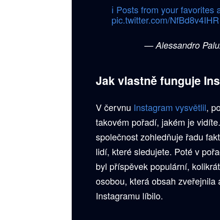
ℹ️ Posts from your favorites
pic.twitter.com/NfBd8v4IHR
— Alessandro Palu
Jak vlastně funguje In
V červnu
Instagram vysvětlil
, p
takovém pořadí, jakém je vidít
společnost zohledňuje řadu fak
lidí, které sledujete. Poté v poř
byl příspěvek populární, kolikrá
osobou, která obsah zveřejnila
Instagramu líbilo.