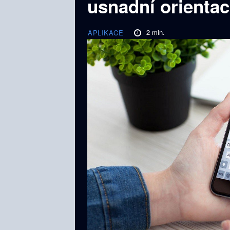
usnadní orientac
2
min.
APLIKACE