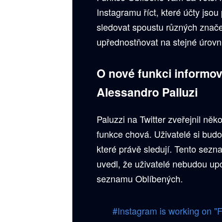
Instagramu říct, které účty jso
sledovat spoustu různých znače
upřednostňovat na stejné úrovni
O nové funkci
informov
Alessandro Palluzi
Paluzzi na Twitter zveřejnil něk
funkce chová. Uživatelé si budo
které právě sledují. Tento sez
uvedl, že uživatelé nebudou up
seznamu Oblíbených.
#Instagram
is working on "F