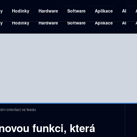
IT NEWS 24
WORLD NEWS 24
BUSIN
ny
Hodinky
Hardware
Software
Aplikace
AI
adní orientaci ve feedu
 novou funkci, která