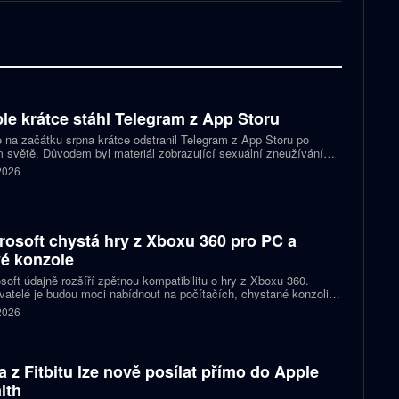
le krátce stáhl Telegram z App Storu
 na začátku srpna krátce odstranil Telegram z App Storu po
 světě. Důvodem byl materiál zobrazující sexuální zneužívání
 který podle firmy sdílel jeden uživatel. Telegram účet rychle
 2026
koval a aplikace se ještě během stejného dne do obchodu vrátila.
rosoft chystá hry z Xboxu 360 pro PC a
é konzole
soft údajně rozšíří zpětnou kompatibilitu o hry z Xboxu 360.
atelé je budou moci nabídnout na počítačích, chystané konzoli
ct Helix i přenosných zařízeních. První tituly by mohly dorazit
 2026
 let 2027 a 2028.
a z Fitbitu lze nově posílat přímo do Apple
lth