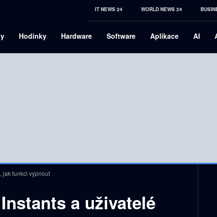
IT NEWS 24
WORLD NEWS 24
BUSIN
ny
Hodinky
Hardware
Software
Aplikace
AI
, jak funkci vypnout
Instants a uživatelé