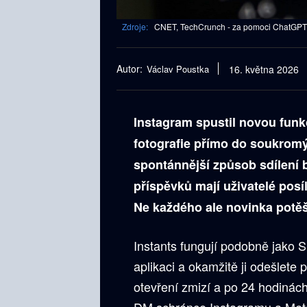
Zdroje:
CNET, TechCrunch - za pomoci ChatGPT, 
Autor:
Václav Poustka
16. května 2026
Instagram spustil novou funkci
fotografie přímo do soukromý
spontánnější způsob sdílení
příspěvků mají uživatelé posíl
Ne každého ale novinka potěš
Instants fungují podobně jako 
aplikaci a okamžitě ji odešlet
otevření zmizí a po 24 hodinách
DM schránce Instagramu a Meta 