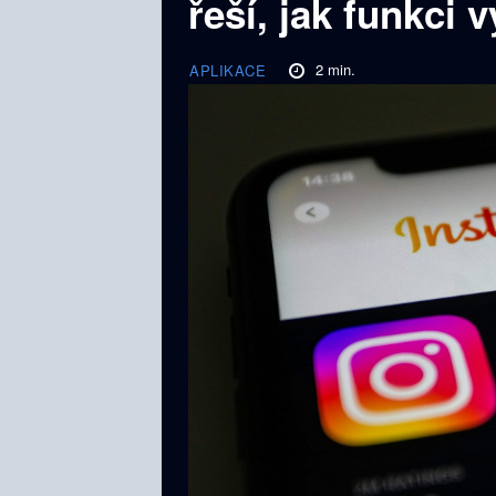
řeší, jak funkci 
2
min.
APLIKACE