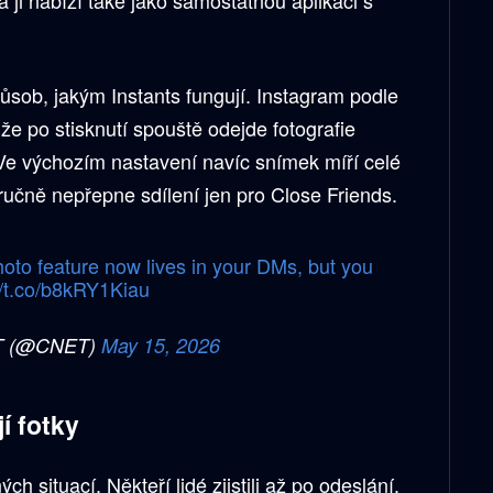
ůsob, jakým Instants fungují. Instagram podle
 že po stisknutí spouště odejde fotografie
Ve výchozím nastavení navíc snímek míří celé
 ručně nepřepne sdílení jen pro Close Friends.
oto feature now lives in your DMs, but you
//t.co/b8kRY1Kiau
T (@CNET)
May 15, 2026
í fotky
h situací. Někteří lidé zjistili až po odeslání,