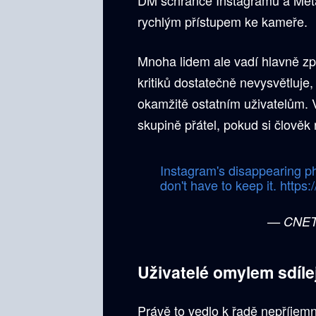
rychlým přístupem ke kameře.
Mnoha lidem ale vadí hlavně zp
kritiků dostatečně nevysvětluje,
okamžitě ostatním uživatelům. 
skupině přátel, pokud si člověk
Instagram's disappearing ph
don't have to keep it.
https:
— CNE
Uživatelé omylem sdílej
Právě to vedlo k řadě nepříjemnýc