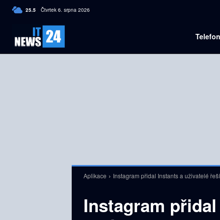
C
25.5
Čtvrtek 6. srpna 2026
Czech
Telefo
Aplikace
Instagram přidal Instants a uživatelé řeší
Instagram přidal 