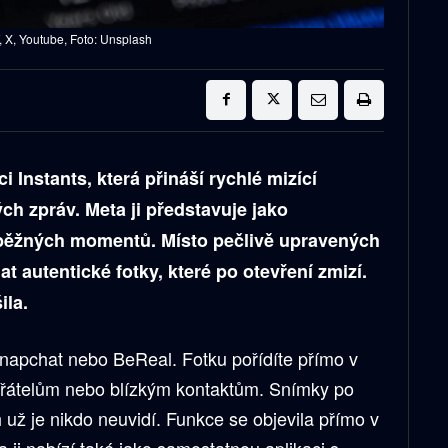
X, Youtube, Foto: Unsplash
 Instants, která přináší rychlé mizící
ch zpráv. Meta ji představuje jako
 běžných momentů. Místo pečlivě upravených
at autentické fotky, které po otevření zmizí.
ila.
Snapchat nebo BeReal. Fotku pořídíte přímo v
e přátelům nebo blízkým kontaktům. Snímky po
 už je nikdo neuvidí. Funkce se objevila přímo v
ji nabízí také jako samostatnou aplikaci s