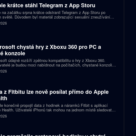
le krátce stáhl Telegram z App Storu
 na začátku srpna krátce odstranil Telegram z App Storu po
 světě. Důvodem byl materiál zobrazující sexuální zneužívání
 který podle firmy sdílel jeden uživatel. Telegram účet rychle
 2026
koval a aplikace se ještě během stejného dne do obchodu vrátila.
rosoft chystá hry z Xboxu 360 pro PC a
é konzole
soft údajně rozšíří zpětnou kompatibilitu o hry z Xboxu 360.
atelé je budou moci nabídnout na počítačích, chystané konzoli
ct Helix i přenosných zařízeních. První tituly by mohly dorazit
 2026
 let 2027 a 2028.
a z Fitbitu lze nově posílat přímo do Apple
lth
e konečně propojil data z hodinek a náramků Fitbit s aplikací
 Health. Uživatelé iPhonů tak mohou na jednom místě sledovat
, cvičení, spánek i zdravotní údaje. Novinka odstraňuje omezení,
 2026
 kterému bylo dosud nutné využívat pomocné aplikace nebo jiné
likované postupy.