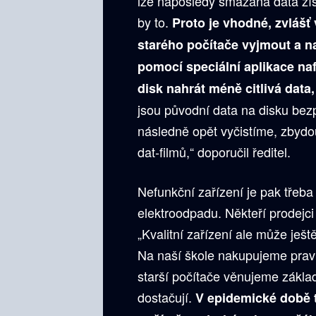
lze naposledy smazaná data získ
by to.
Proto je vhodné, zvlášť 
starého počítače vyjmout a na
pomocí speciální aplikace n
disk nahrát méně citlivá data,
jsou původní data na disku be
následně opět vyčistíme, zbyd
dat-filmů,“ doporučil ředitel.
Nefunkční zařízení je pak třeb
elektroodpadu. Někteří prodejci
„Kvalitní zařízení ale může ješt
Na naší škole nakupujeme prav
starší počítače věnujeme zákl
dostačují.
V epidemické době t