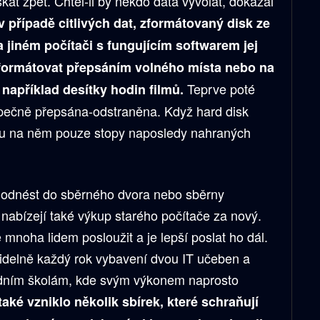
at zpět. Chtěl-li by někdo data vyvolat, dokázal
v případě citlivých dat, zformátovaný disk ze
 jiném počítači s fungujícím softwarem jej
aformátovat přepsáním volného místa nebo na
Teprve poté
 například desítky hodin filmů.
zpečně přepsána-odstraněna. Když hard disk
ou na něm pouze stopy naposledy nahraných
a odnést do sběrného dvora nebo sběrny
 nabízejí také výkup starého počítače za nový.
ě mnoha lidem posloužit a je lepší poslat ho dál.
idelně každý rok vybavení dvou IT učeben a
adním školám, kde svým výkonem naprosto
aké vzniklo několik sbírek, které schraňují