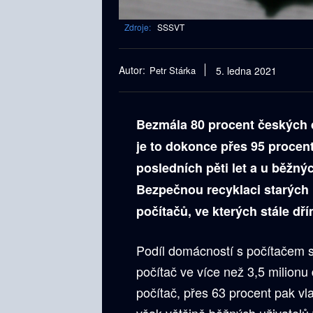
Zdroje:
SSSVT
Autor:
Petr Stárka
5. ledna 2021
Bezmála 80 procent českých d
je to dokonce přes 95 procen
posledních pěti let a u běžnýc
Bezpečnou recyklaci starých p
počítačů, ve kterých stále dří
Podíl domácností s počítačem st
počítač ve více než 3,5 milionu
počítač, přes 63 procent pak vl
však většině běžných uživatelů 