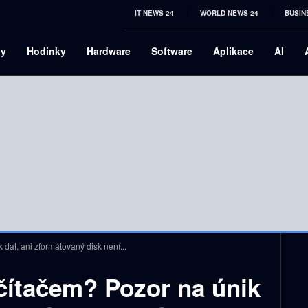
IT NEWS 24
WORLD NEWS 24
BUSIN
ny
Hodinky
Hardware
Software
Aplikace
AI
dat, ani zformátovaný disk není...
čítačem? Pozor na únik