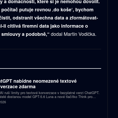
y a domácnosti, které si je nemohou dovolit.
ž počítač putuje rovnou ‚do koše‘, bychom
čistit, odstranit všechna data a zformátovat-
-li citlivá firemní data jako informace o
dodal Martin Vodička.
e, smlouvy a podobně,“
tGPT nabídne neomezené textové
verzace zdarma
I ruší limity pro textové konverzace v bezplatné verzi ChatGPT.
telé dostanou model GPT-5.6 Luna a nové tlačítko Think pro
tější otázky. Předplatitelům Plus a Pro firma zpřístupňuje upravený
 2026
.6 Sol spolu s posuvníkem, který nastaví intenzitu přemýšlení.