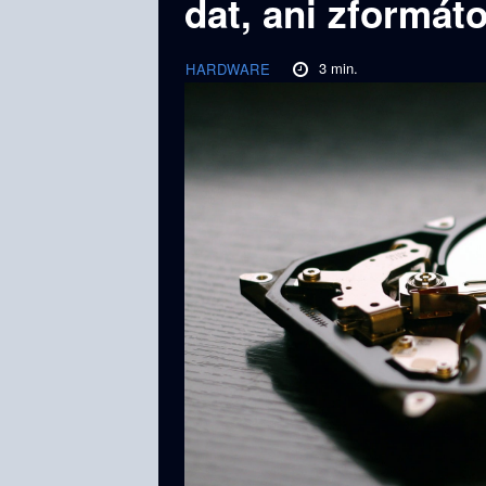
dat, ani zformáto
3
min.
HARDWARE