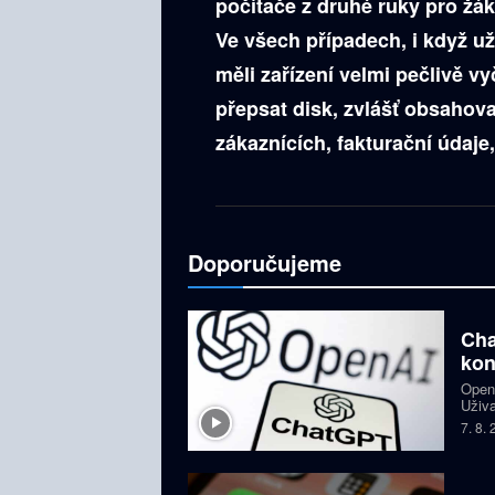
počítače z druhé ruky pro žák
Ve všech případech, i když u
měli zařízení velmi pečlivě vy
přepsat disk, zvlášť obsahoval
zákaznících, fakturační údaj
Doporučujeme
Cha
kon
OpenA
Uživa
složi
7. 8.
GPT-5