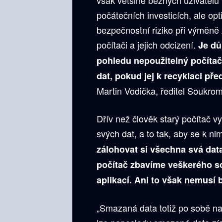
počátečních investicích, ale opt
bezpečnostní riziko při výměně
počítači a jejich odcizení.
Je důl
pohledu nepoužitelný počíta
dat, pokud jej k recyklaci př
Martin Vodička, ředitel Soukro
Dřív než člověk starý počítač v
svých dat, a to tak, aby se k ni
zálohovat si všechna svá dat
počítač zbavíme veškerého so
aplikací. Ani to však nemusí 
„Smazaná data totiž po sobě na 