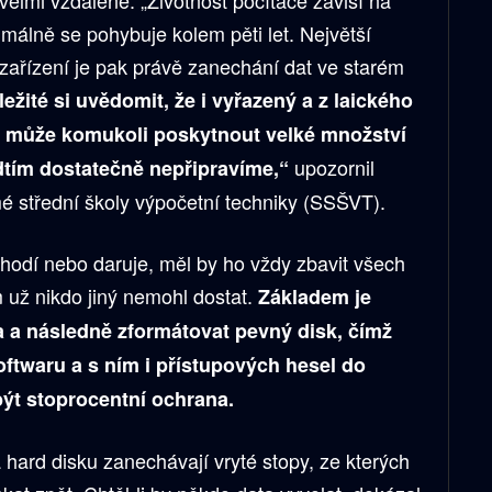
imálně se pohybuje kolem pěti let. Největší
 zařízení je pak právě zanechání dat ve starém
ežité si uvědomit, že i vyřazený a z laického
č může komukoli poskytnout velké množství
upozornil
edtím dostatečně nepřipravíme,“
mé střední školy výpočetní techniky (SSŠVT).
yhodí nebo daruje, měl by ho vždy zbavit všech
m už nikdo jiný nemohl dostat.
Základem je
a a následně zformátovat pevný disk, čímž
ftwaru a s ním i přístupových hesel do
být stoprocentní ochrana.
hard disku zanechávají vryté stopy, ze kterých