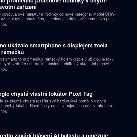
io proměnilo prstenové hodinky v chytré
avotní zařízení
 posouvá své miniaturní hodinky do nové kategorie. Model CRW-
 už neukazuje pouze čas, ale sleduje zdraví, zaznamenává pohyb
zorňuje na dění v telefonu. Celokovový prsten tak spojuje digitální
 2026
ky, šperk a chytré zařízení, které může uživatel nosit po celý den.
no ukázalo smartphone s displejem zcela
 rámečků
ci smartphonů zmenšují rámečky kolem displejů už dlouhé roky.
 nyní tvrdí, že odstranilo i poslední viditelný okraj. Jeho nový
pt nabízí obrazovku s rámečkem širokým přesně nula milimetrů.
 2026
gle chystá vlastní lokátor Pixel Tag
e se zřejmě chystá rozšířit své hardwarové portfolio o první
ní chytrý lokátor. Nové úniky odhalily nejen jeho název, ale také
 podobu zařízení a několik technických detailů. Pixel Tag má
 2026
vat v síti Find My Device a pomáhat s hledáním ztracených věcí
ně jako konkurenční AirTag.
kedIn zavádí hlášení AI balastu a omezuje