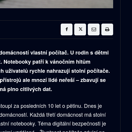
omácností vlastní počítač. U rodin s dětmi
t. Notebooky patří k vánočním hitům
h uživatelů rychle nahrazují stolní počítače.
řístrojů ale mnozí lidé neřeší – zbavují se
má plno citlivých dat.
oupl za posledních 10 let o pětinu. Dnes je
 domácností. Každá třetí domácnost má stolní
astní notebooky. Téma digitální bezpečnosti je
velmi vzdálené. „Životnost počítače závisí na