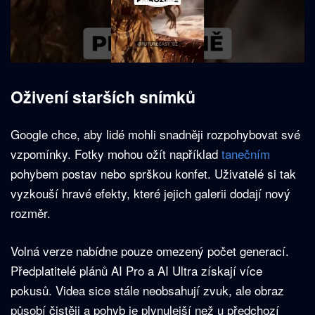
Oživení starších snímků
Google chce, aby lidé mohli snadněji rozpohybovat své
vzpomínky. Fotky mohou ožít například
tanečním
pohybem postav nebo sprškou konfet. Uživatelé si tak
vyzkouší hravé efekty, které jejich galerii dodají nový
rozměr.
Volná verze nabídne pouze omezený počet generací.
Předplatitelé plánů AI Pro a AI Ultra získají více
pokusů. Videa sice stále neobsahují zvuk, ale obraz
působí čistěji a pohyb je plynulejší než u předchozí