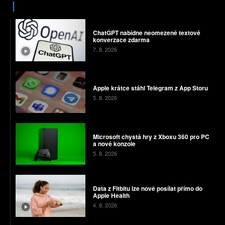
ChatGPT nabídne neomezené textové
konverzace zdarma
7. 8. 2026
Apple krátce stáhl Telegram z App Storu
5. 8. 2026
Microsoft chystá hry z Xboxu 360 pro PC
a nové konzole
5. 8. 2026
Data z Fitbitu lze nově posílat přímo do
Apple Health
4. 8. 2026