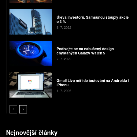
Úleva investorů. Samsungu stouply akcie
o 3 %
8. 7. 2022
Podívejte se na nabušený design
chystaných Galaxy Watch 5
7. 7. 2022
Gmail Live míří do testování na Androidu i
iPhonu
1. 7. 2026
Nejnovější články