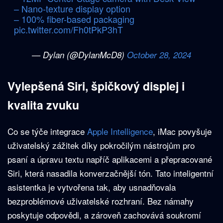
– Nano-texture display option
– 100% fiber-based packaging
pic.twitter.com/Fh0tPkP3hT
— Dylan (@DylanMcD8)
October 28, 2024
Vylepšená Siri, špičkový displej i
kvalita zvuku
Co se týče integrace
Apple Intelligence
, iMac povyšuje
uživatelský zážitek díky pokročilým nástrojům pro
psaní a úpravu textu napříč aplikacemi a přepracované
Siri, která nasadila konverzačnější tón. Tato inteligentní
asistentka je vytvořena tak, aby usnadňovala
bezproblémové uživatelské rozhraní. Bez námahy
poskytuje odpovědi, a zároveň zachovává soukromí