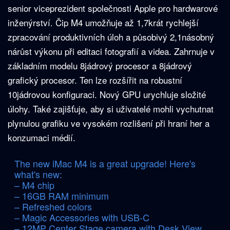
senior viceprezident společnosti Apple pro hardwarové
inženýrství. Čip M4 umožňuje až 1,7krát rychlejší
zpracování produktivních úloh a působivý 2,1násobný
nárůst výkonu při editaci fotografií a videa. Zahrnuje v
základním modelu 8jádrový procesor a 8jádrový
grafický procesor. Ten lze rozšířit na robustní
10jádrovou konfiguraci. Nový GPU urychluje složité
úlohy. Také zajišťuje, aby si uživatelé mohli vychutnat
plynulou grafiku ve vysokém rozlišení při hraní her a
konzumaci médií.
The new iMac M4 is a great upgrade! Here's
what's new:
– M4 chip
– 16GB RAM minimum
– Refreshed colors
– Magic Accessories with USB-C
– 12MP Center Stage camera with Desk View