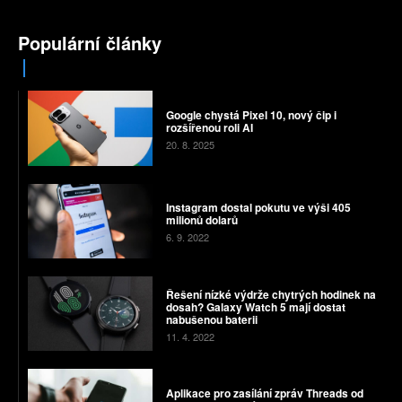
Populární články
Google chystá Pixel 10, nový čip i
rozšířenou roli AI
20. 8. 2025
Instagram dostal pokutu ve výši 405
milionů dolarů
6. 9. 2022
Řešení nízké výdrže chytrých hodinek na
dosah? Galaxy Watch 5 mají dostat
nabušenou baterii
11. 4. 2022
Aplikace pro zasílání zpráv Threads od