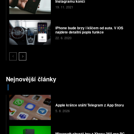
Instagramu končí
19. 11. 2021
iPhone bude brzy i klíčem od auta. V iOS
najdete detailní popis funkce
22. 6. 2020
Nejnovější články
Apple krátce stáhl Telegram z App Storu
5. 8. 2026
Microsoft chystá hry z Xboxu 360 pro PC