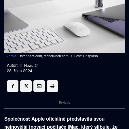
Zdroje:
fstoppers.com, techcrunch.com, X, Foto: Unsplash
Autor:
IT News 24
28. října 2024
Reklama
Společnost Apple oficiálně představila svou
nejnovější inovaci počítače iMac, který slibuje, že