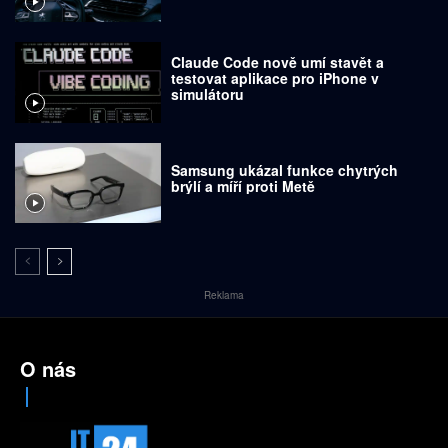
Claude Code nově umí stavět a
testovat aplikace pro iPhone v
simulátoru
Samsung ukázal funkce chytrých
brýlí a míří proti Metě
Reklama
O nás