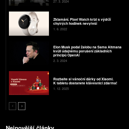
27. 3. 2024
Zklamání. Pixel Watch krizi s výdrží
chytrých hodinek nevyřeší
1. 6. 2022
Elon Musk podal žalobu na Sama Altmana
kvůli údajnému porušení základních
principů OpenAI
2. 3. 2024
Rozbalte si vánoční dárky od Xiaomi.
K tabletu dostanete klávesnici zdarma!
1. 12. 2025
Nejnovější články