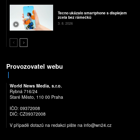
Tecno ukázalo smartphone s displejem
zcela bez rámečků
3. 8. 2026
Provozovatel webu
World News Media, s.r.o.
Rybná 716/24
Staré Město, 110 00 Praha
IČO: 09372008
DIČ: CZ09372008
V případě dotazů na redakci pište na
info@wn24.cz