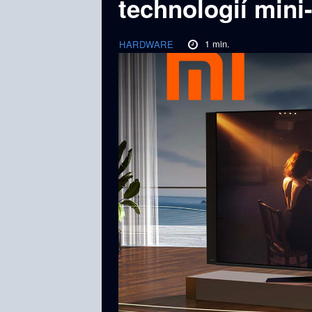
technologií mini
1
min.
HARDWARE