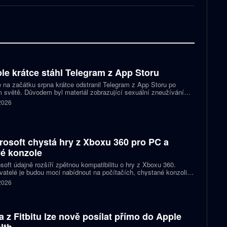
le krátce stáhl Telegram z App Storu
 na začátku srpna krátce odstranil Telegram z App Storu po
 světě. Důvodem byl materiál zobrazující sexuální zneužívání
 který podle firmy sdílel jeden uživatel. Telegram účet rychle
 2026
koval a aplikace se ještě během stejného dne do obchodu vrátila.
rosoft chystá hry z Xboxu 360 pro PC a
é konzole
soft údajně rozšíří zpětnou kompatibilitu o hry z Xboxu 360.
atelé je budou moci nabídnout na počítačích, chystané konzoli
ct Helix i přenosných zařízeních. První tituly by mohly dorazit
 2026
 let 2027 a 2028.
a z Fitbitu lze nově posílat přímo do Apple