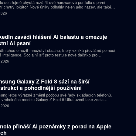
e se zřejmě chystá rozšířit své hardwarové portfolio o první
ní chytrý lokátor. Nové úniky odhalily nejen jeho název, ale také
 podobu zařízení a několik technických detailů. Pixel Tag má
 2026
vat v síti Find My Device a pomáhat s hledáním ztracených věcí
ně jako konkurenční AirTag.
kedIn zavádí hlášení AI balastu a omezuje
stní AI psaní
dIn chce omezit množství obsahu, který vzniká převážně pomocí
 inteligence. Sociální síť proto testuje nové tlačítko pro
šování příspěvků, jež působí jako takzvaný AI balast. Zároveň
. 2026
vlastní nástroje pro psaní textů a slibuje, že uživatelům nabídne
pomoc s kontrolou textu než jeho přepisováním. Firma tím
uje na dřívější kroky, které měly snížit dosah nekvalitních
aticky vytvořených příspěvků.
sung Galaxy Z Fold 8 sází na širší
strukci a pohodlnější používání
ng letos výrazně změnil podobu své řady skládacích telefonů.
 vrcholného modelu Galaxy Z Fold 8 Ultra uvedl také zcela
acovaný Galaxy Z Fold 8. Ten přichází s širší konstrukcí, novými
. 2026
rcemi displejů a několika úpravami, které mají zpříjemnit
denní používání. Přesto si zachovává špičkový výkon i většinu
y dražší varianty.
nola přináší AI poznámky z porad na Apple
tch