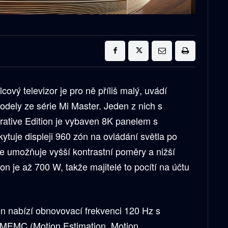
alcový televizor je pro ně příliš malý, uvádí
odely ze série Mi Master. Jeden z nich s
ive Edition je vybaven 8K panelem s
kytuje displeji 960 zón na ovládání světla po
e umožňuje vyšší kontrastní poměry a nižší
on je až 700 W, takže majitelé to pocítí na účtu
 nabízí obnovovací frekvenci 120 Hz s
u MEMC (Motion Estimation, Motion