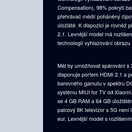
Compensation), 98% pokrytí b
přehrávač médií poháněný čip
úložiště. K dispozici je rovněž 
2.1. Levnější model má rozliše
technologií vyhlazování obraz
Měl by umožňovat spárování s 
disponuje portem HDMI 2.1 a po
barevného gamutu v spektru DCI-
systému MIUI for TV od Xiaomi
se 4 GB RAM a 64 GB úložištěm. 
palcový 8K televizor s 5G není l
eur. Levnější model s rozlišením