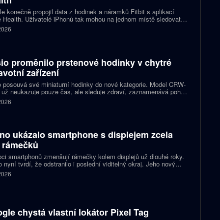
lth
e konečně propojil data z hodinek a náramků Fitbit s aplikací
 Health. Uživatelé iPhonů tak mohou na jednom místě sledovat
, cvičení, spánek i zdravotní údaje. Novinka odstraňuje omezení,
 2026
 kterému bylo dosud nutné využívat pomocné aplikace nebo jiné
likované postupy.
io proměnilo prstenové hodinky v chytré
avotní zařízení
 posouvá své miniaturní hodinky do nové kategorie. Model CRW-
 už neukazuje pouze čas, ale sleduje zdraví, zaznamenává pohyb
zorňuje na dění v telefonu. Celokovový prsten tak spojuje digitální
 2026
ky, šperk a chytré zařízení, které může uživatel nosit po celý den.
no ukázalo smartphone s displejem zcela
 rámečků
ci smartphonů zmenšují rámečky kolem displejů už dlouhé roky.
 nyní tvrdí, že odstranilo i poslední viditelný okraj. Jeho nový
pt nabízí obrazovku s rámečkem širokým přesně nula milimetrů.
 2026
gle chystá vlastní lokátor Pixel Tag