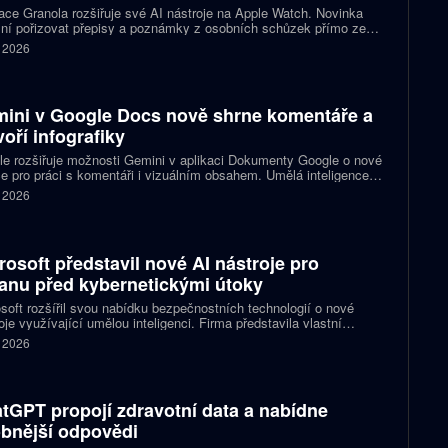
ace Granola rozšiřuje své AI nástroje na Apple Watch. Novinka
ní pořizovat přepisy a poznámky z osobních schůzek přímo ze
tí, aniž by uživatel musel vytahovat telefon nebo otevírat
. 2026
ook. Firma tím navazuje na své aplikace pro Mac a iPhone a
je na rostoucí zájem o využití umělé inteligence v chytrých
nkách.
ini v Google Docs nově shrne komentáře a
voří infografiky
e rozšiřuje možnosti Gemini v aplikaci Dokumenty Google o nové
e pro práci s komentáři i vizuálním obsahem. Umělá inteligence
e s orientací v dlouhých diskusích, navrhne odpovědi a dokáže
. 2026
 v dokumentu vytvářet obrázky, diagramy nebo infografiky.
ky míří do webové verze služby a postupně se dostávají k
vněným uživatelům.
rosoft představil nové AI nástroje pro
anu před kybernetickými útoky
soft rozšířil svou nabídku bezpečnostních technologií o nové
oje využívající umělou inteligenci. Firma představila vlastní
čnostní model MAI-Cyber-1 Flash i platformu Project Perception,
. 2026
 má organizacím pomoci rychleji odhalovat zranitelnosti a
vat na rostoucí hrozby. Novinky přicházejí v době, kdy se stále
ji mluví o útocích prováděných autonomními AI systémy.
tGPT propojí zdravotní data a nabídne
bnější odpovědi