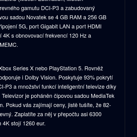
arevného gamutu DCI-P3 a zabudovaný
ovou sadou Novatek se 4 GB RAM a 256 GB
připojení 5G, port Gigabit LAN a port HDMI
ní 4K s obnovovací frekvencí 120 Hz a
u MEMC.
Xbox Series X nebo PlayStation 5. Rovněž
dporuje i Dolby Vision. Poskytuje 93% pokrytí
P3 a množství funkcí inteligentní televize díky
. Televizor je poháněn čipovou sadou MediaTek
Pokud vás zajímají ceny, jistě tušíte, že 82-
evný. Zaplatíte za něj v přepočtu asi 6300
 4K stojí 1260 eur.