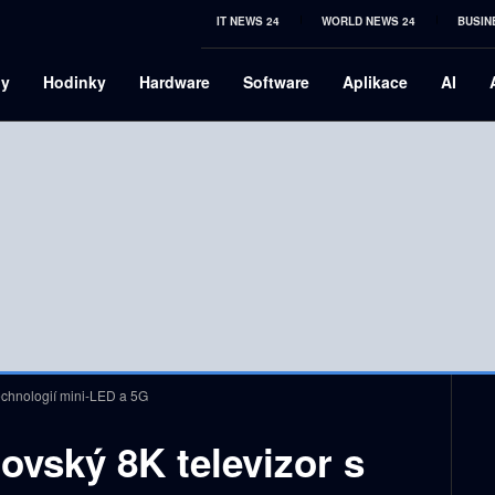
IT NEWS 24
WORLD NEWS 24
BUSIN
ny
Hodinky
Hardware
Software
Aplikace
AI
technologií mini-LED a 5G
ovský 8K televizor s