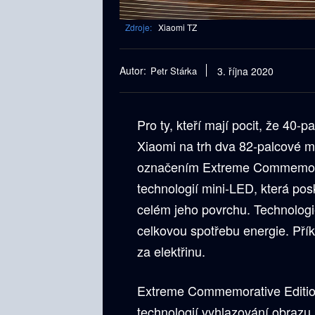
Zdroje:
Xiaomi TZ
Autor:
Petr Stárka
3. října 2020
Pro ty, kteří mají pocit, že 40-p
Xiaomi na trh dva 82-palcové m
označením Extreme Commemorat
technologií mini-LED, která pos
celém jeho povrchu. Technologi
celkovou spotřebu energie. Přík
za elektřinu.
Extreme Commemorative Edition
technologií vyhlazování obraz