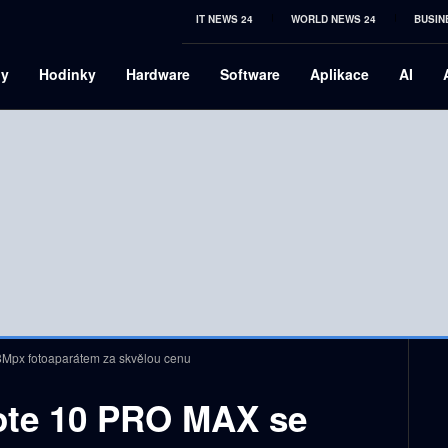
IT NEWS 24
WORLD NEWS 24
BUSIN
ny
Hodinky
Hardware
Software
Aplikace
AI
Mpx fotoaparátem za skvělou cenu
ote 10 PRO MAX se