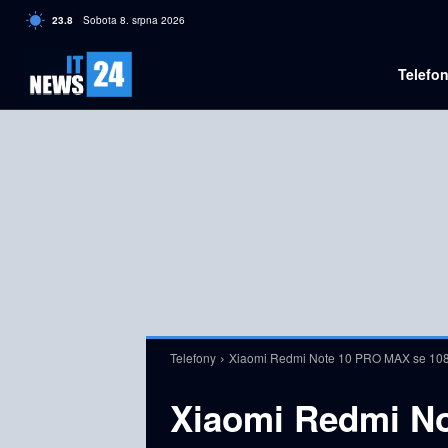
C
23.8
Sobota 8. srpna 2026
Czech
Telefo
Telefony
Xiaomi Redmi Note 10 PRO MAX se 108
Xiaomi Redmi N