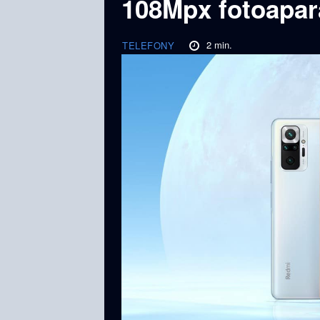
108Mpx fotoapar
2
min.
TELEFONY