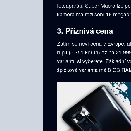
fotoaparátu Super Macro lze poř
kamera má rozlišení 16 megapi
3. Příznivá cena
Zatím se neví cena v Evropě, ale
rupií (5 751 korun) až na 21 999
variantu si vyberete. Základní
špičková varianta má 8 GB RAM