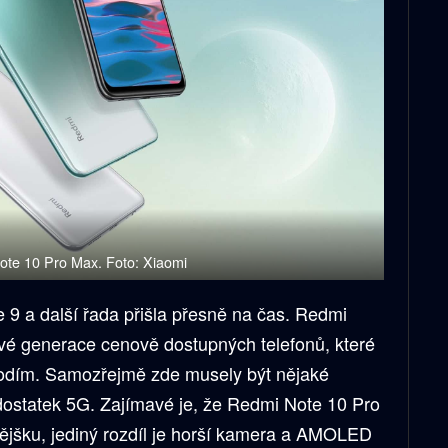
te 10 Pro Max. Foto: Xiaomi
9 a další řada přišla přesně na čas. Redmi
ové generace cenově dostupných telefonů, které
lodím. Samozřejmě zde musely být nějaké
dostatek 5G. Zajímavé je, že Redmi Note 10 Pro
tějšku, jediný rozdíl je horší kamera a AMOLED