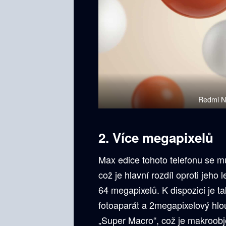
Redmi No
2. Více megapixelů
Max edice tohoto telefonu se 
což je hlavní rozdíl oproti jeho
64 megapixelů. K dispozici je t
fotoaparát a 2megapixelový hlou
„Super Macro“, což je makroobj