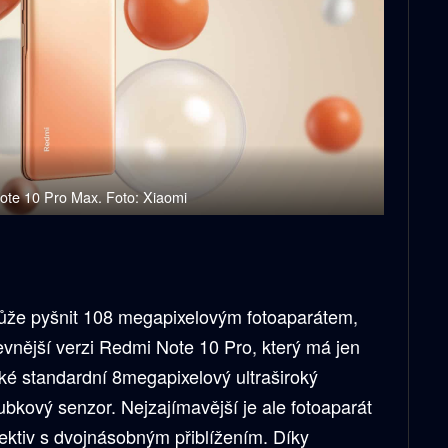
te 10 Pro Max. Foto: Xiaomi
může pyšnit 108 megapixelovým fotoaparátem,
 levnější verzi Redmi Note 10 Pro, který má jen
aké standardní 8megapixelový ultraširoký
bkový senzor. Nejzajímavější je ale fotoaparát
ektiv s dvojnásobným přiblížením. Díky