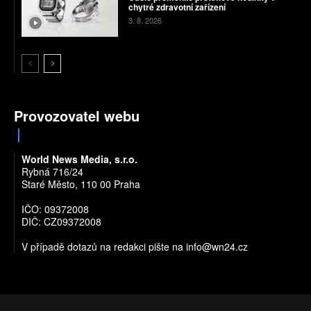
chytré zdravotní zařízení
3. 8. 2026
Provozovatel webu
World News Media, s.r.o.
Rybná 716/24
Staré Město, 110 00 Praha
IČO: 09372008
DIČ: CZ09372008
V případě dotazů na redakci pište na
info@wn24.cz