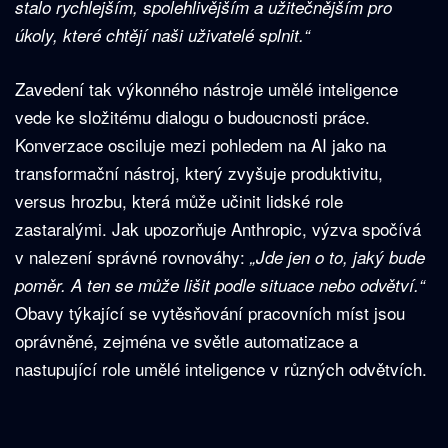
stalo rychlejším, spolehlivějším a užitečnějším pro
úkoly, které chtějí naši uživatelé splnit.“
Zavedení tak výkonného nástroje umělé inteligence
vede ke složitému dialogu o budoucnosti práce.
Konverzace osciluje mezi pohledem na AI jako na
transformační nástroj, který zvyšuje produktivitu,
versus hrozbu, která může učinit lidské role
zastaralými. Jak upozorňuje Anthropic, výzva spočívá
v nalezení správné rovnováhy:
„Jde jen o to, jaký bude
poměr. A ten se může lišit podle situace nebo odvětví.“
Obavy týkající se vytěsňování pracovních míst jsou
oprávněné, zejména ve světle automatizace a
nastupující role umělé inteligence v různých odvětvích.