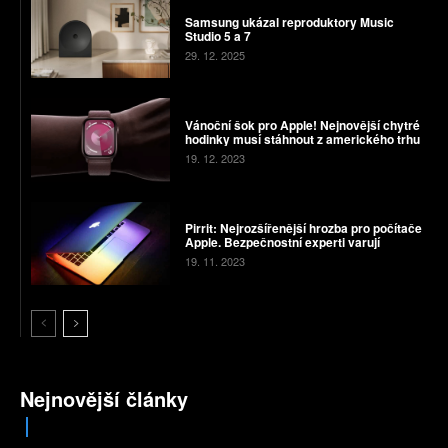
Samsung ukázal reproduktory Music
Studio 5 a 7
29. 12. 2025
Vánoční šok pro Apple! Nejnovější chytré
hodinky musí stáhnout z amerického trhu
19. 12. 2023
Pirrit: Nejrozšířenější hrozba pro počítače
Apple. Bezpečnostní experti varují
19. 11. 2023
Nejnovější články