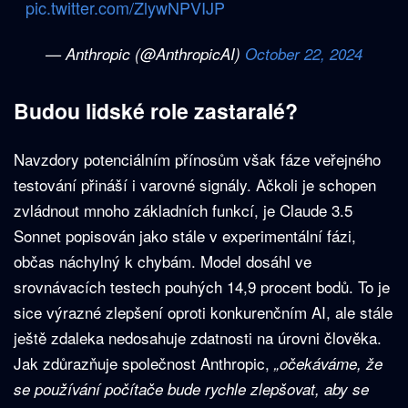
pic.twitter.com/ZlywNPVIJP
— Anthropic (@AnthropicAI)
October 22, 2024
Budou lidské role zastaralé?
Navzdory potenciálním přínosům však fáze veřejného
testování přináší i varovné signály. Ačkoli je schopen
zvládnout mnoho základních funkcí, je Claude 3.5
Sonnet popisován jako stále v experimentální fázi,
občas náchylný k chybám. Model dosáhl ve
srovnávacích testech pouhých 14,9 procent bodů. To je
sice výrazné zlepšení oproti konkurenčním AI, ale stále
ještě zdaleka nedosahuje zdatnosti na úrovni člověka.
Jak zdůrazňuje společnost Anthropic,
„očekáváme, že
se používání počítače bude rychle zlepšovat, aby se