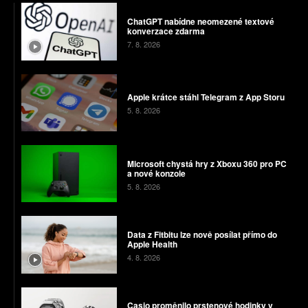
ChatGPT nabídne neomezené textové
konverzace zdarma
7. 8. 2026
Apple krátce stáhl Telegram z App Storu
5. 8. 2026
Microsoft chystá hry z Xboxu 360 pro PC
a nové konzole
5. 8. 2026
Data z Fitbitu lze nově posílat přímo do
Apple Health
4. 8. 2026
Casio proměnilo prstenové hodinky v