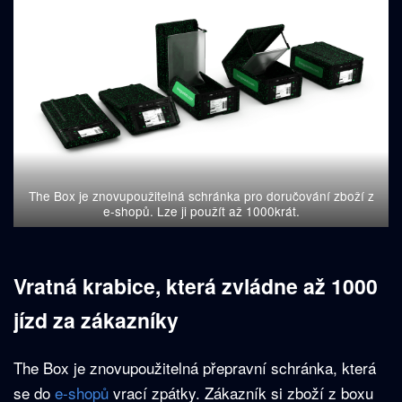
The Box je znovupoužitelná schránka pro doručování zboží z
e-shopů. Lze ji použít až 1000krát.
Vratná krabice, která zvládne až 1000
jízd za zákazníky
The Box je znovupoužitelná přepravní schránka, která
se do
e-shopů
vrací zpátky. Zákazník si zboží z boxu