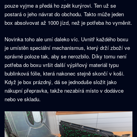
pouze vyjme a předá ho zpět kurýrovi. Ten už se
postará o jeho návrat do obchodu. Takto může jeden
box absolvovat až 1000 jízd, než je potřeba ho vyměnit.
Novinka toho ale umí daleko víc. Uvnitř každého boxu
je umístěn speciální mechanismus, který drží zboží ve
správné poloze tak, aby se nerozbilo. Díky tomu není
potřeba do boxu vršit další výplňový materiál typu
bublinková fólie, která nakonec stejně skončí v koši.
Když je box prázdný, dá se jednoduše složit jako
nákupní přepravka, takže nezabírá místo v dodávce
nebo ve skladu.