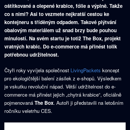
oštítkované a olepené krabice, fólie a výplně. Takže
co s nimi? Asi to vezmete nejkratší cestou ke
kontejneru s tříděným odpadem. Takové plýtvání
obalovým materiálem už snad brzy bude pouhou
minulostí. Na svém startu je totiž The Box, projekt
vratných krabic. Do e-commerce má přinést tolik
potřebnou udržitelnost.
Čtyři roky vyvíjela společnost
LivingPackets
koncept
pro ekologičtější balení zásilek z e-shopů. Výsledkem
je vskutku revoluční nápad. Větší udržitelnost do e-
commerce má přinést jejich „chytrá krabice“, oficiálně
pojmenovaná
. Autoři ji představili na letošním
The Box
ročníku veletrhu CES.