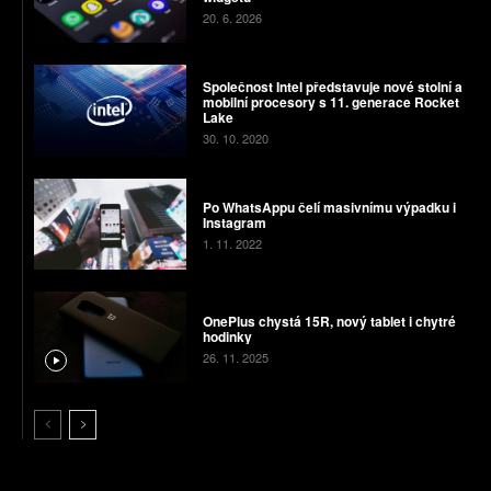
20. 6. 2026
Společnost Intel představuje nové stolní a
mobilní procesory s 11. generace Rocket
Lake
30. 10. 2020
Po WhatsAppu čelí masivnímu výpadku i
Instagram
1. 11. 2022
OnePlus chystá 15R, nový tablet i chytré
hodinky
26. 11. 2025