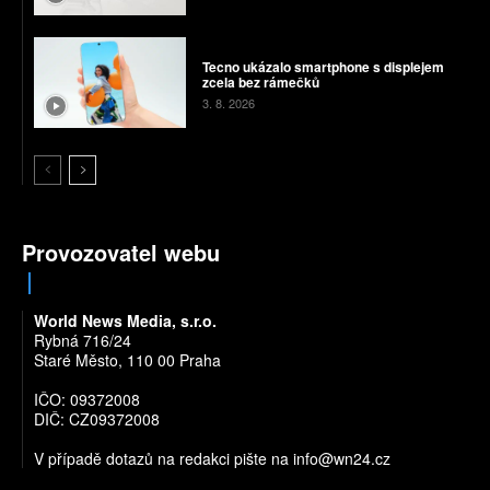
Tecno ukázalo smartphone s displejem
zcela bez rámečků
3. 8. 2026
Provozovatel webu
World News Media, s.r.o.
Rybná 716/24
Staré Město, 110 00 Praha
IČO: 09372008
DIČ: CZ09372008
V případě dotazů na redakci pište na
info@wn24.cz