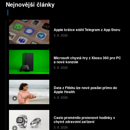
Nejnovější články
Apple krátce stáhl Telegram z App Storu
5. 8. 2026
Microsoft chystá hry z Xboxu 360 pro PC
a nové konzole
5. 8. 2026
Data z Fitbitu lze nově posílat přímo do
Apple Health
4. 8. 2026
Casio proměnilo prstenové hodinky v
chytré zdravotní zařízení
3. 8. 2026