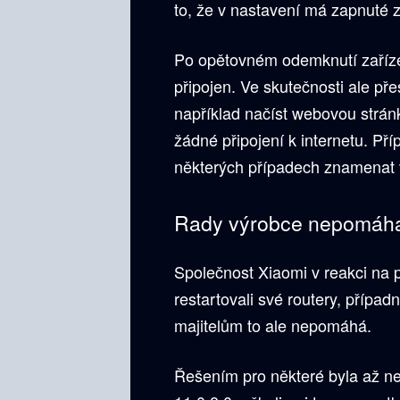
to, že v nastavení má zapnuté z
Po opětovném odemknutí zařízení
připojen. Ve skutečnosti ale př
například načíst webovou strán
žádné připojení k internetu. Př
některých případech znamenat v
Rady výrobce nepomáha
Společnost Xiaomi v reakci na
restartovali své routery, případ
majitelům to ale nepomáhá.
Řešením pro některé byla až n