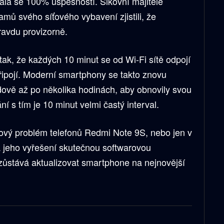
tkala se 100% úspěšností. Šikovní majitelé
amů svého síťového vybavení zjistili, že
ravdu provizorně.
 tak, že každých 10 minut se od Wi-Fi sítě odpojí
ipojí. Moderní smartphony se takto znovu
dově až po několika hodinách, aby obnovily svou
í s tím je 10 minut velmi častý interval.
ový problém telefonů Redmi Note 9S, nebo jen v
 jeho vyřešení skutečnou softwarovou
 zůstává aktualizovat smartphone na nejnovější