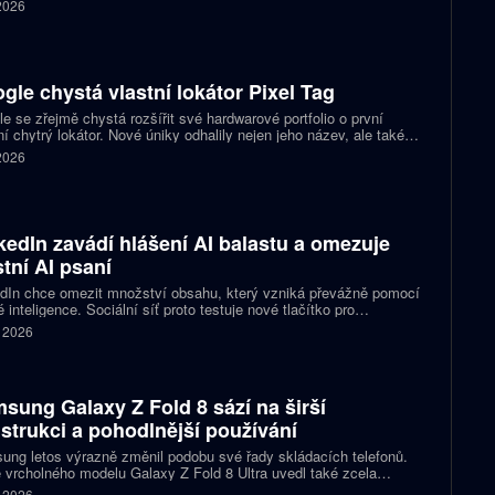
 2026
gle chystá vlastní lokátor Pixel Tag
e se zřejmě chystá rozšířit své hardwarové portfolio o první
ní chytrý lokátor. Nové úniky odhalily nejen jeho název, ale také
 podobu zařízení a několik technických detailů. Pixel Tag má
 2026
vat v síti Find My Device a pomáhat s hledáním ztracených věcí
ně jako konkurenční AirTag.
kedIn zavádí hlášení AI balastu a omezuje
stní AI psaní
dIn chce omezit množství obsahu, který vzniká převážně pomocí
 inteligence. Sociální síť proto testuje nové tlačítko pro
šování příspěvků, jež působí jako takzvaný AI balast. Zároveň
. 2026
vlastní nástroje pro psaní textů a slibuje, že uživatelům nabídne
pomoc s kontrolou textu než jeho přepisováním. Firma tím
uje na dřívější kroky, které měly snížit dosah nekvalitních
aticky vytvořených příspěvků.
sung Galaxy Z Fold 8 sází na širší
strukci a pohodlnější používání
ng letos výrazně změnil podobu své řady skládacích telefonů.
 vrcholného modelu Galaxy Z Fold 8 Ultra uvedl také zcela
acovaný Galaxy Z Fold 8. Ten přichází s širší konstrukcí, novými
. 2026