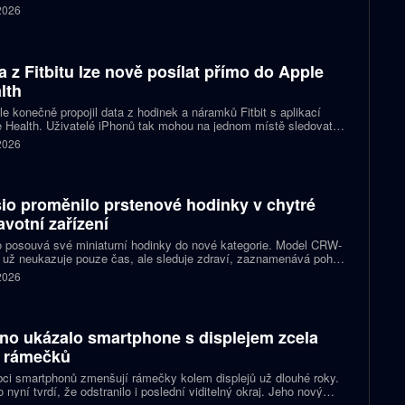
ct Helix i přenosných zařízeních. První tituly by mohly dorazit
 2026
 let 2027 a 2028.
a z Fitbitu lze nově posílat přímo do Apple
lth
e konečně propojil data z hodinek a náramků Fitbit s aplikací
 Health. Uživatelé iPhonů tak mohou na jednom místě sledovat
, cvičení, spánek i zdravotní údaje. Novinka odstraňuje omezení,
 2026
 kterému bylo dosud nutné využívat pomocné aplikace nebo jiné
likované postupy.
io proměnilo prstenové hodinky v chytré
avotní zařízení
 posouvá své miniaturní hodinky do nové kategorie. Model CRW-
 už neukazuje pouze čas, ale sleduje zdraví, zaznamenává pohyb
zorňuje na dění v telefonu. Celokovový prsten tak spojuje digitální
 2026
ky, šperk a chytré zařízení, které může uživatel nosit po celý den.
no ukázalo smartphone s displejem zcela
 rámečků
ci smartphonů zmenšují rámečky kolem displejů už dlouhé roky.
 nyní tvrdí, že odstranilo i poslední viditelný okraj. Jeho nový
pt nabízí obrazovku s rámečkem širokým přesně nula milimetrů.