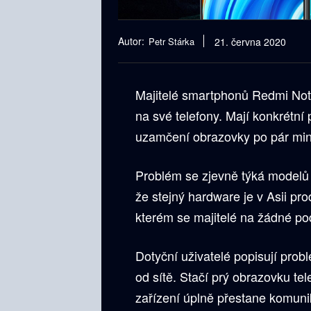
Autor:
Petr Stárka
21. června 2020
Majitelé smartphonů Redmi Not
na své telefony. Mají konkrétní
uzamčení obrazovky po pár minu
Problém se zjevně týká modelů d
že stejný hardware je v Asii p
kterém se majitelé na žádné po
Dotyční uživatelé popisují pro
od sítě. Stačí prý obrazovku te
zařízení úplně přestane komuni