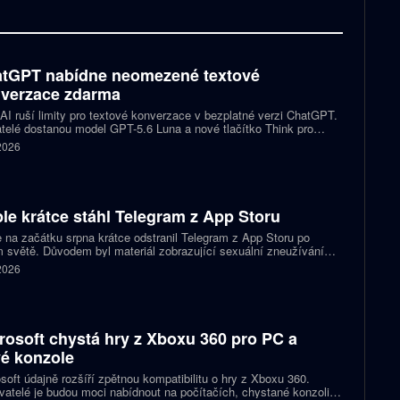
tGPT nabídne neomezené textové
verzace zdarma
I ruší limity pro textové konverzace v bezplatné verzi ChatGPT.
telé dostanou model GPT-5.6 Luna a nové tlačítko Think pro
tější otázky. Předplatitelům Plus a Pro firma zpřístupňuje upravený
 2026
.6 Sol spolu s posuvníkem, který nastaví intenzitu přemýšlení.
le krátce stáhl Telegram z App Storu
 na začátku srpna krátce odstranil Telegram z App Storu po
 světě. Důvodem byl materiál zobrazující sexuální zneužívání
 který podle firmy sdílel jeden uživatel. Telegram účet rychle
 2026
koval a aplikace se ještě během stejného dne do obchodu vrátila.
rosoft chystá hry z Xboxu 360 pro PC a
é konzole
soft údajně rozšíří zpětnou kompatibilitu o hry z Xboxu 360.
atelé je budou moci nabídnout na počítačích, chystané konzoli