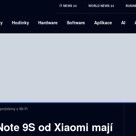
IT NEWS 24
WORLD NEWS 24
BUSIN
ny
Hodinky
Hardware
Software
Aplikace
AI
problémy s Wi-Fi
Note 9S od Xiaomi mají