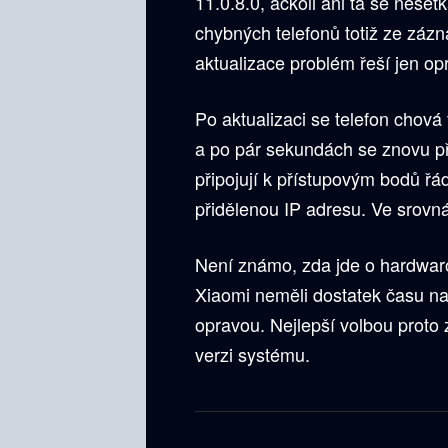
11.0.8.0, ačkoli ani ta se nese
chybných telefonů totiž ze zázn
aktualizace problém řeší jen op
Po aktualizaci se telefon chová
a po pár sekundách se znovu př
připojují k přístupovým bodů řá
přidělenou IP adresu. Ve srovnán
Není známo, zda jde o hardwar
Xiaomi neměli dostatek času na
opravou. Nejlepší volbou proto
verzi systému.