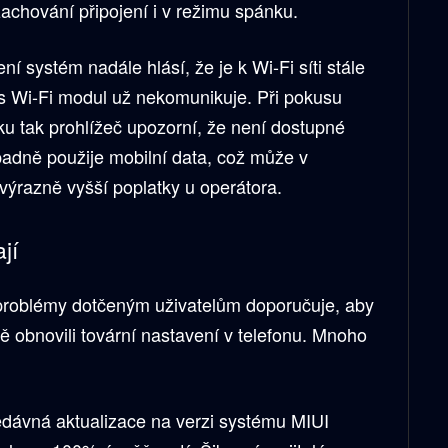
achování připojení i v režimu spánku.
 systém nadále hlásí, že je k Wi-Fi síti stále
es Wi-Fi modul už nekomunikuje. Při pokusu
ku tak prohlížeč upozorní, že není dostupné
ípadně použije mobilní data, což může v
ýrazně vyšší poplatky u operátora.
jí
 problémy dotčeným uživatelům doporučuje, aby
ně obnovili tovární nastavení v telefonu. Mnoho
edávná aktualizace na verzi systému MIUI