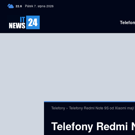
C
22.6
Pátek 7. srpna 2026
Czech
Telefo
Telefony
Telefony Redmi Note 9S od Xiaomi mají 
Telefony Redmi 