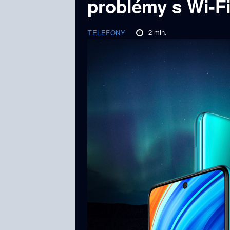
problémy s Wi-F
2
min.
TELEFONY