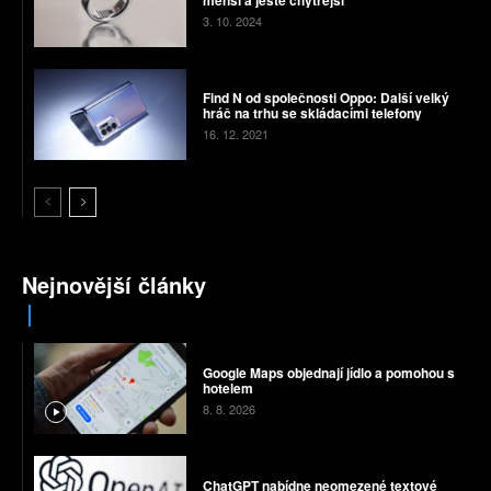
3. 10. 2024
Find N od společnosti Oppo: Další velký
hráč na trhu se skládacími telefony
16. 12. 2021
Nejnovější články
Google Maps objednají jídlo a pomohou s
hotelem
8. 8. 2026
ChatGPT nabídne neomezené textové