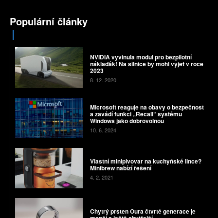
Populární články
NVIDIA vyvinula modul pro bezpilotní
náklaďák! Na silnice by mohl vyjet v roce
2023
8. 12. 2020
Microsoft reaguje na obavy o bezpečnost
a zavádí funkci „Recall“ systému
Windows jako dobrovolnou
10. 6. 2024
Vlastní minipivovar na kuchyňské lince?
Minibrew nabízí řešení
4. 2. 2021
Chytrý prsten Oura čtvrté generace je
menší a ještě chytřejší