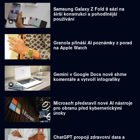
Samsung Galaxy Z Fold 8 sází na
širší konstrukci a pohodlnější
používání
Granola přináší AI poznámky z porad
na Apple Watch
Gemini v Google Docs nově shrne
komentáře a vytvoří infografiky
Microsoft představil nové AI nástroje
pro obranu před kybernetickými
útoky
ChatGPT propojí zdravotní data a