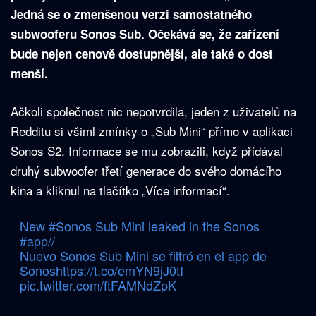
Jedná se o zmenšenou verzi samostatného
subwooferu Sonos Sub. Očekává se, že zařízení
bude nejen cenově dostupnější, ale také o dost
menší.
Ačkoli společnost nic nepotvrdila, jeden z uživatelů na
Redditu si všiml zmínky o „Sub Mini“ přímo v aplikaci
Sonos S2. Informace se mu zobrazili, když přidával
druhý subwoofer třetí generace do svého domácího
kina a kliknul na tlačítko „Více informací“.
New
#Sonos
Sub Mini leaked in the Sonos
#app
//
Nuevo Sonos Sub Mini se filtró en el app de
Sonos
https://t.co/emYN9jJ0tI
pic.twitter.com/ftFAMNdZpK