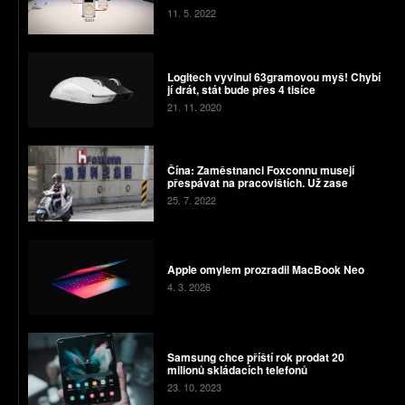
11. 5. 2022
Logitech vyvinul 63gramovou myš! Chybí
jí drát, stát bude přes 4 tisíce
21. 11. 2020
Čína: Zaměstnanci Foxconnu musejí
přespávat na pracovištích. Už zase
25. 7. 2022
Apple omylem prozradil MacBook Neo
4. 3. 2026
Samsung chce příští rok prodat 20
milionů skládacích telefonů
23. 10. 2023