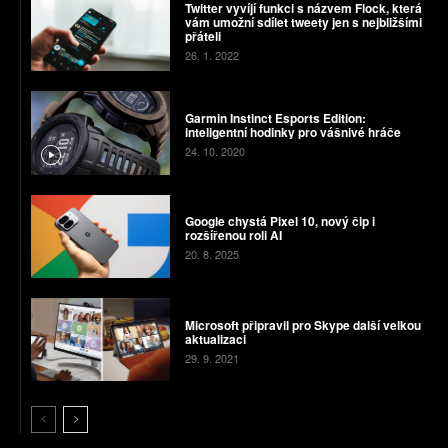
Twitter vyvíjí funkci s názvem Flock, která
vám umožní sdílet tweety jen s nejbližšími
přáteli
26. 1. 2022
Garmin Instinct Esports Edition:
inteligentní hodinky pro vášnivé hráče
24. 10. 2020
Google chystá Pixel 10, nový čip i
rozšířenou roli AI
20. 8. 2025
Microsoft připravil pro Skype další velkou
aktualizaci
29. 9. 2021