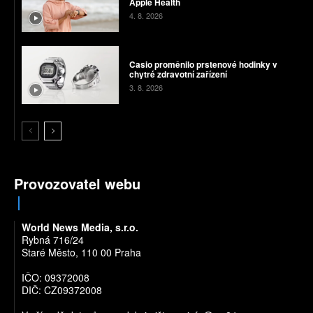
Apple Health
4. 8. 2026
Casio proměnilo prstenové hodinky v
chytré zdravotní zařízení
3. 8. 2026
Provozovatel webu
World News Media, s.r.o.
Rybná 716/24
Staré Město, 110 00 Praha
IČO: 09372008
DIČ: CZ09372008