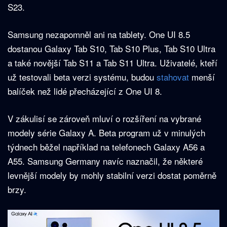
S23.
Samsung nezapomněl ani na tablety. One UI 8.5
dostanou Galaxy Tab S10, Tab S10 Plus, Tab S10 Ultra
a také novější Tab S11 a Tab S11 Ultra. Uživatelé, kteří
už testovali beta verzi systému, budou
stahovat
menší
balíček než lidé přecházející z One UI 8.
V zákulisí se zároveň mluví o rozšíření na vybrané
modely série Galaxy A. Beta program už v minulých
týdnech běžel například na telefonech Galaxy A56 a
A55. Samsung Germany navíc naznačil, že některé
levnější modely by mohly stabilní verzi dostat poměrně
brzy.