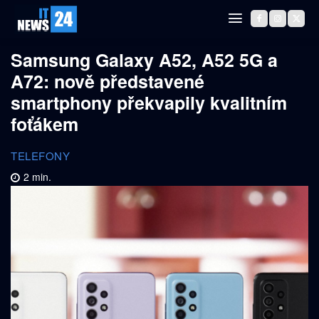
Samsung Galaxy A52, A52 5G a
A72: nově představené
smartphony překvapily kvalitním
foťákem
TELEFONY
2
min.