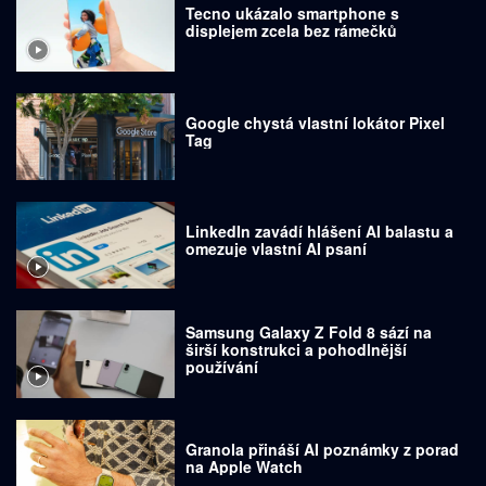
Tecno ukázalo smartphone s
displejem zcela bez rámečků
Google chystá vlastní lokátor Pixel
Tag
LinkedIn zavádí hlášení AI balastu a
omezuje vlastní AI psaní
Samsung Galaxy Z Fold 8 sází na
širší konstrukci a pohodlnější
používání
Granola přináší AI poznámky z porad
na Apple Watch