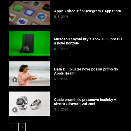
Apple krátce stáhl Telegram z App Storu
5. 8. 2026
Microsoft chystá hry z Xboxu 360 pro PC
a nové konzole
5. 8. 2026
Data z Fitbitu lze nově posílat přímo do
Apple Health
4. 8. 2026
Casio proměnilo prstenové hodinky v
chytré zdravotní zařízení
3. 8. 2026