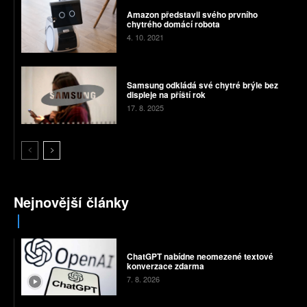
Amazon představil svého prvního
chytrého domácí robota
4. 10. 2021
Samsung odkládá své chytré brýle bez
displeje na příští rok
17. 8. 2025
Nejnovější články
ChatGPT nabídne neomezené textové
konverzace zdarma
7. 8. 2026