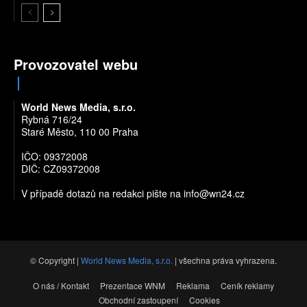
Provozovatel webu
World News Media, s.r.o.
Rybná 716/24
Staré Město, 110 00 Praha
IČO: 09372008
DIČ: CZ09372008
V případě dotazů na redakci pište na
info@wn24.cz
© Copyright |
World News Media, s.r.o.
| všechna práva vyhrazena.
O nás / Kontakt
Prezentace WNM
Reklama
Ceník reklamy
Obchodní zastoupení
Cookies