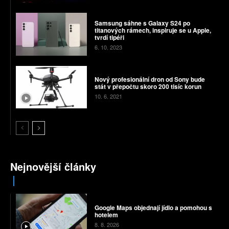
Samsung sáhne s Galaxy S24 po
titanových rámech, inspiruje se u Apple,
tvrdí tipéři
6. 10. 2023
Nový profesionální dron od Sony bude
stát v přepočtu skoro 200 tisíc korun
10. 6. 2021
Nejnovější články
Google Maps objednají jídlo a pomohou s
hotelem
8. 8. 2026