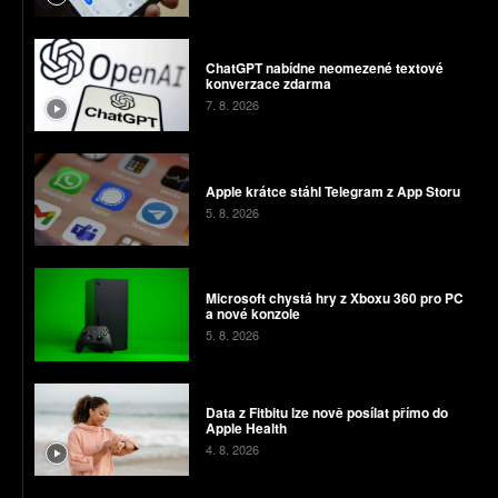
ChatGPT nabídne neomezené textové
konverzace zdarma
7. 8. 2026
Apple krátce stáhl Telegram z App Storu
5. 8. 2026
Microsoft chystá hry z Xboxu 360 pro PC
a nové konzole
5. 8. 2026
Data z Fitbitu lze nově posílat přímo do
Apple Health
4. 8. 2026