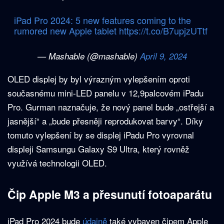
iPad Pro 2024: 5 new features coming to the
rumored new Apple tablet
https://t.co/B7upjzUTtf
— Mashable (@mashable)
April 9, 2024
OLED displej by byl výrazným vylepšením oproti
současnému mini-LED panelu v 12,9palcovém iPadu
Pro. Gurman naznačuje, že nový panel bude „ostřejší a
jasnější“ a „bude přesněji reprodukovat barvy“. Díky
tomuto vylepšení by se displej iPadu Pro vyrovnal
displeji Samsungu Galaxy S9 Ultra, který rovněž
využívá technologii OLED.
Čip Apple M3 a přesunutí fotoaparátu
iPad Pro 2024 bude
údajně
také vybaven čipem Apple