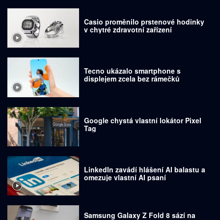
Casio proměnilo prstenové hodinky
v chytré zdravotní zařízení
Tecno ukázalo smartphone s
displejem zcela bez rámečků
Google chystá vlastní lokátor Pixel
Tag
LinkedIn zavádí hlášení AI balastu a
omezuje vlastní AI psaní
Samsung Galaxy Z Fold 8 sází na