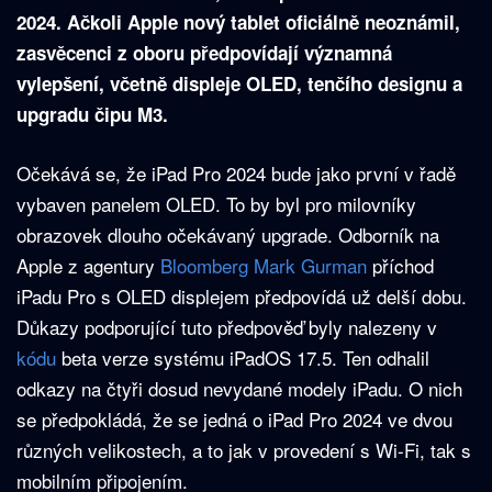
2024. Ačkoli Apple nový tablet oficiálně neoznámil,
zasvěcenci z oboru předpovídají významná
vylepšení, včetně displeje OLED, tenčího designu a
upgradu čipu M3.
Očekává se, že iPad Pro 2024 bude jako první v řadě
vybaven panelem OLED. To by byl pro milovníky
obrazovek dlouho očekávaný upgrade. Odborník na
Apple z agentury
Bloomberg Mark Gurman
příchod
iPadu Pro s OLED displejem předpovídá už delší dobu.
Důkazy podporující tuto předpověď byly nalezeny v
kódu
beta verze systému iPadOS 17.5. Ten odhalil
odkazy na čtyři dosud nevydané modely iPadu. O nich
se předpokládá, že se jedná o iPad Pro 2024 ve dvou
různých velikostech, a to jak v provedení s Wi-Fi, tak s
mobilním připojením.