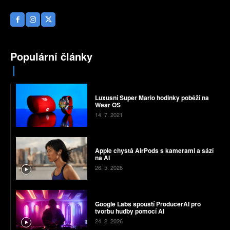
Populární články
Luxusní Super Mario hodinky poběží na
Wear OS
14. 7. 2021
Apple chystá AirPods s kamerami a sází
na AI
26. 5. 2026
Google Labs spouští ProducerAI pro
tvorbu hudby pomocí AI
24. 2. 2026