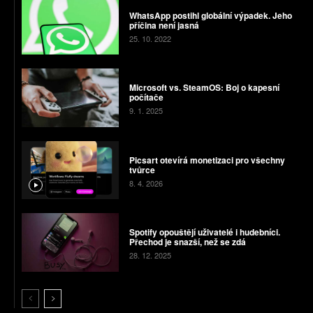
WhatsApp postihl globální výpadek. Jeho
příčina není jasná
25. 10. 2022
Microsoft vs. SteamOS: Boj o kapesní
počítače
9. 1. 2025
Picsart otevírá monetizaci pro všechny
tvůrce
8. 4. 2026
Spotify opouštějí uživatelé i hudebníci.
Přechod je snazší, než se zdá
28. 12. 2025