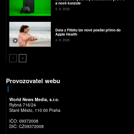
a nové konzole
5. 8. 2026
Data z Fitbitu lze nově posílat přímo do
Apple Health
4. 8. 2026
Provozovatel webu
World News Media, s.r.o.
Rybná 716/24
Staré Město, 110 00 Praha
IČO: 09372008
DIČ: CZ09372008