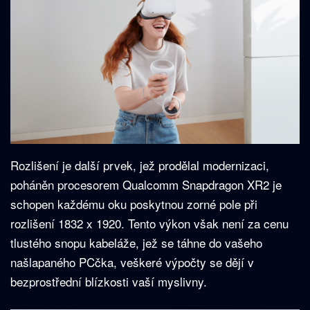
Rozlišení je další prvek, jež prodělal modernizaci,
poháněn procesorem Qualcomm Snapdragon XR2 je
schopen každému oku poskytnou zorné pole při
rozlišení 1832 x 1920. Tento výkon však není za cenu
tlustého snopu kabeláže, jež se táhne do vašeho
našlapaného PCčka, veškeré výpočty se dějí v
bezprostřední blízkosti vaší myslivny.