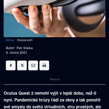
Zdroje:
Oculus.com
Autor:
Petr Stárka
4. února 2021
Reklama
Oculus Quest 2 nemohl vyjít v lepší dobu, než-li
nyní. Pandemické hrůzy řádí za okny a tak ponořit
své smysly do světů virtuálních, viru prostých, ale