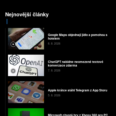
Nejnovější články
Google Maps objednají jídlo a pomohou s
hotelem
8. 8. 2026
ChatGPT nabídne neomezené textové
konverzace zdarma
7. 8. 2026
Apple krátce stáhl Telegram z App Storu
5. 8. 2026
Microsoft chystá hry z Xboxu 360 pro PC