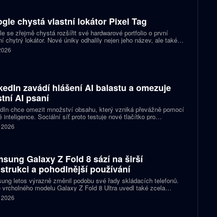
gle chystá vlastní lokátor Pixel Tag
e se zřejmě chystá rozšířit své hardwarové portfolio o první
ní chytrý lokátor. Nové úniky odhalily nejen jeho název, ale také
 podobu zařízení a několik technických detailů. Pixel Tag má
 2026
vat v síti Find My Device a pomáhat s hledáním ztracených věcí
ně jako konkurenční AirTag.
kedIn zavádí hlášení AI balastu a omezuje
stní AI psaní
dIn chce omezit množství obsahu, který vzniká převážně pomocí
 inteligence. Sociální síť proto testuje nové tlačítko pro
šování příspěvků, jež působí jako takzvaný AI balast. Zároveň
. 2026
vlastní nástroje pro psaní textů a slibuje, že uživatelům nabídne
pomoc s kontrolou textu než jeho přepisováním. Firma tím
uje na dřívější kroky, které měly snížit dosah nekvalitních
aticky vytvořených příspěvků.
sung Galaxy Z Fold 8 sází na širší
strukci a pohodlnější používání
ng letos výrazně změnil podobu své řady skládacích telefonů.
 vrcholného modelu Galaxy Z Fold 8 Ultra uvedl také zcela
acovaný Galaxy Z Fold 8. Ten přichází s širší konstrukcí, novými
. 2026
rcemi displejů a několika úpravami, které mají zpříjemnit
denní používání. Přesto si zachovává špičkový výkon i většinu
y dražší varianty.