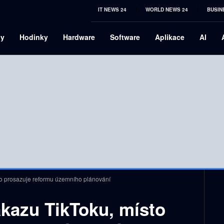
IT NEWS 24
WORLD NEWS 24
BUSIN
ny
Hodinky
Hardware
Software
Aplikace
AI
oho prosazuje reformu územního plánování
ákazu TikToku, místo