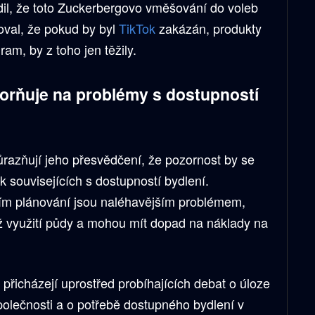
il, že toto Zuckerbergovo vměšování do voleb
val, že pokud by byl
TikTok
zakázán, produkty
ram, by z toho jen těžily.
orňuje na problémy s dostupností
azňují jeho přesvědčení, že pozornost by se
 souvisejících s dostupností bydlení.
ím plánování jsou naléhavějším problémem,
otiž využití půdy a mohou mít dopad na náklady na
přicházejí uprostřed probíhajících debat o úloze
polečnosti a o potřebě dostupného bydlení v