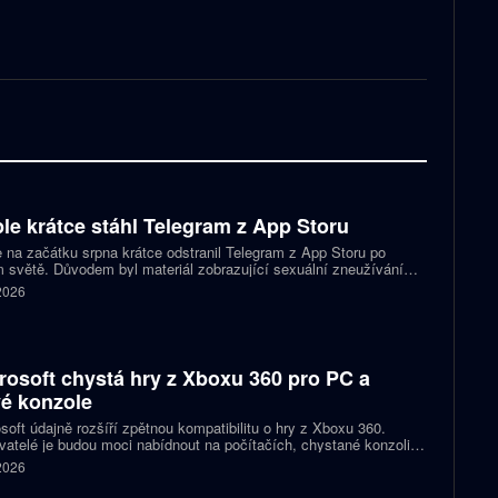
le krátce stáhl Telegram z App Storu
 na začátku srpna krátce odstranil Telegram z App Storu po
 světě. Důvodem byl materiál zobrazující sexuální zneužívání
 který podle firmy sdílel jeden uživatel. Telegram účet rychle
 2026
koval a aplikace se ještě během stejného dne do obchodu vrátila.
rosoft chystá hry z Xboxu 360 pro PC a
é konzole
soft údajně rozšíří zpětnou kompatibilitu o hry z Xboxu 360.
atelé je budou moci nabídnout na počítačích, chystané konzoli
ct Helix i přenosných zařízeních. První tituly by mohly dorazit
 2026
 let 2027 a 2028.