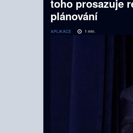
toho prosazuje 
plánování
1
min.
APLIKACE