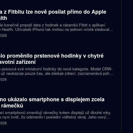
a z Fitbitu lze nově posílat přímo do Apple
lth
e konečně propojil data z hodinek a náramků Fitbit s aplikací
 Health. Uživatelé iPhonů tak mohou na jednom místě sledovat
, cvičení, spánek i zdravotní údaje. Novinka odstraňuje omezení,
 2026
 kterému bylo dosud nutné využívat pomocné aplikace nebo jiné
likované postupy.
io proměnilo prstenové hodinky v chytré
avotní zařízení
 posouvá své miniaturní hodinky do nové kategorie. Model CRW-
 už neukazuje pouze čas, ale sleduje zdraví, zaznamenává pohyb
zorňuje na dění v telefonu. Celokovový prsten tak spojuje digitální
 2026
ky, šperk a chytré zařízení, které může uživatel nosit po celý den.
no ukázalo smartphone s displejem zcela
 rámečků
ci smartphonů zmenšují rámečky kolem displejů už dlouhé roky.
 nyní tvrdí, že odstranilo i poslední viditelný okraj. Jeho nový
pt nabízí obrazovku s rámečkem širokým přesně nula milimetrů.
 2026