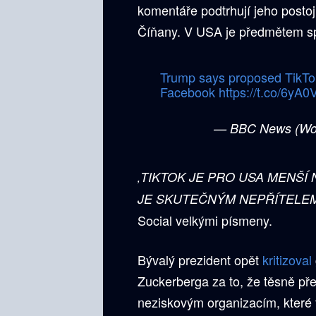
komentáře podtrhují jeho postoj
Číňany. V USA je předmětem sp
Trump says proposed TikTok
Facebook
https://t.co/6yA
— BBC News (Wo
‚TIKTOK JE PRO USA MENŠÍ
JE SKUTEČNÝM NEPŘÍTELEM 
Social velkými písmeny.
Bývalý prezident opět
kritizoval
Zuckerberga za to, že těsně př
neziskovým organizacím, které 