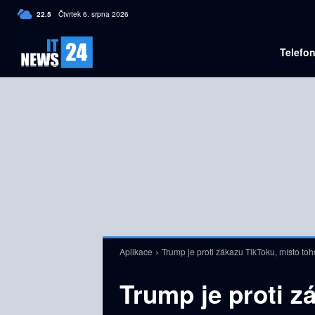
C
22.5
Čtvrtek 6. srpna 2026
Czech
Telefo
Aplikace
Trump je proti zákazu TikToku, místo t
Trump je proti z