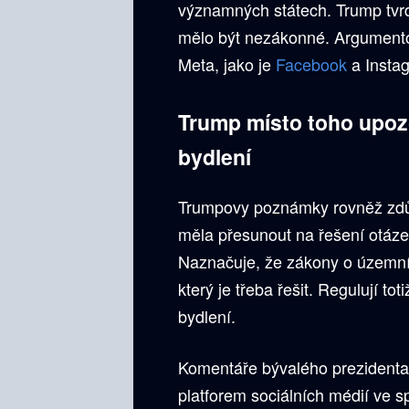
významných státech. Trump tvrd
mělo být nezákonné. Argumento
Meta, jako je
Facebook
a Instag
Trump místo toho upoz
bydlení
Trumpovy poznámky rovněž zdůr
měla přesunout na řešení otázek
Naznačuje, že zákony o územn
který je třeba řešit. Regulují t
bydlení.
Komentáře bývalého prezidenta 
platforem sociálních médií ve s