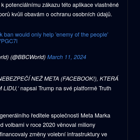
 k potenciálnímu zákazu této aplikace vlastněné
orů kvůli obavám o ochranu osobních údajů.
 ban would only help 'enemy of the people'
0VPGC7l
rld) (@BBCWorld)
March 11, 2024
 NEBEZPEČÍ NEŽ META (FACEBOOK!), KTERÁ
napsal Trump na své platformě Truth
LIDU,‘
generálního ředitele společnosti Meta Marka
ed volbami v roce 2020 věnoval miliony
financovaly změny volební infrastruktury ve