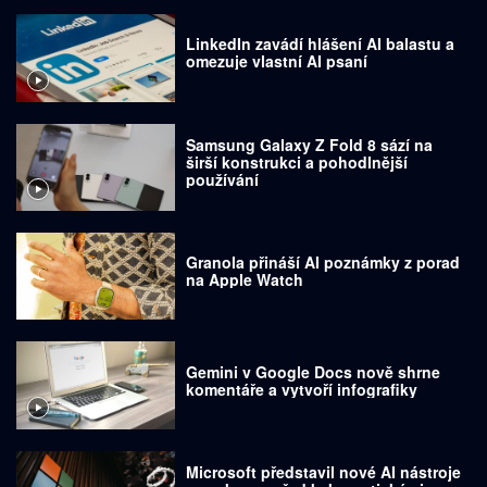
LinkedIn zavádí hlášení AI balastu a
omezuje vlastní AI psaní
Samsung Galaxy Z Fold 8 sází na
širší konstrukci a pohodlnější
používání
Granola přináší AI poznámky z porad
na Apple Watch
Gemini v Google Docs nově shrne
komentáře a vytvoří infografiky
Microsoft představil nové AI nástroje