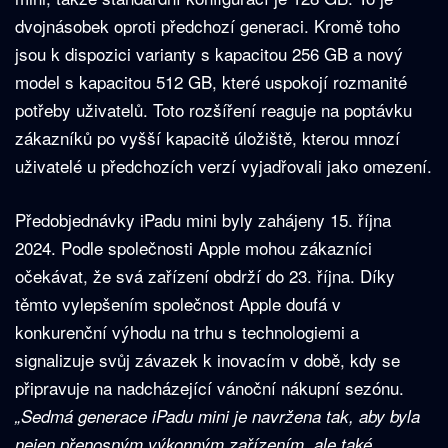
dvojnásobek oproti předchozí generaci. Kromě toho
jsou k dispozici varianty s kapacitou 256 GB a nový
model s kapacitou 512 GB, které uspokojí rozmanité
potřeby uživatelů. Toto rozšíření reaguje na poptávku
zákazníků po vyšší kapacitě úložiště, kterou mnozí
uživatelé u předchozích verzí vyjadřovali jako omezení.
Předobjednávky iPadu mini byly zahájeny 15. října
2024. Podle společnosti Apple mohou zákazníci
očekávat, že svá zařízení obdrží do 23. října. Díky
těmto vylepšením společnost Apple doufá v
konkurenční výhodu na trhu s technologiemi a
signalizuje svůj závazek k inovacím v době, kdy se
připravuje na nadcházející vánoční nákupní sezónu.
„Sedmá generace iPadu mini je navržena tak, aby byla
nejen přenosným výkonným zařízením, ale také