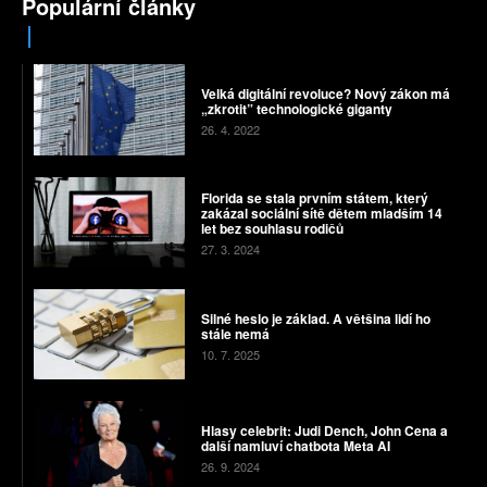
Populární články
Velká digitální revoluce? Nový zákon má
„zkrotit” technologické giganty
26. 4. 2022
Florida se stala prvním státem, který
zakázal sociální sítě dětem mladším 14
let bez souhlasu rodičů
27. 3. 2024
Silné heslo je základ. A většina lidí ho
stále nemá
10. 7. 2025
Hlasy celebrit: Judi Dench, John Cena a
další namluví chatbota Meta AI
26. 9. 2024