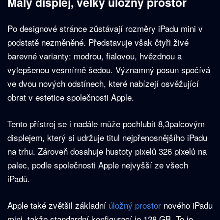
Malý displej, velký úložný prostor
Po designové stránce zůstávají rozměry iPadu mini v
podstatě nezměněné. Představuje však čtyři živé
barevné varianty: modrou, fialovou, hvězdnou a
vylepšenou vesmírně šedou. Významný posun spočívá
ve dvou nových odstínech, které nabízejí osvěžující
obrat v estetice společnosti Apple.
Tento přístroj se i nadále může pochlubit 8,3palcovým
displejem, který si udržuje titul nejpřenosnějšího iPadu
na trhu. Zároveň dosahuje hustoty pixelů 326 pixelů na
palec, podle společnosti Apple nejvyšší ze všech
iPadů.
Apple také zvětšil základní
úložný prostor
nového iPadu
mini, takže standardní konfigurací je 128 GB. To je