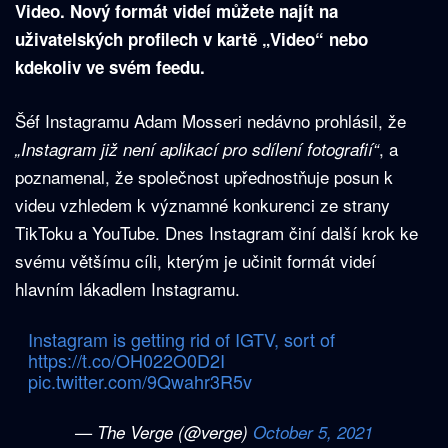
Video. Nový formát videí můžete najít na
uživatelských profilech v kartě „Video“ nebo
kdekoliv ve svém feedu.
Šéf Instagramu Adam Mosseri nedávno prohlásil, že
, a
„Instagram již není aplikací pro sdílení fotografií“
poznamenal, že společnost upřednostňuje posun k
videu vzhledem k významné konkurenci ze strany
TikToku a YouTube. Dnes Instagram činí další krok ke
svému většímu cíli, kterým je učinit formát videí
hlavním lákadlem Instagramu.
Instagram is getting rid of IGTV, sort of
https://t.co/OH022O0D2I
pic.twitter.com/9Qwahr3R5v
— The Verge (@verge)
October 5, 2021