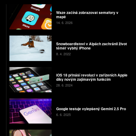
Waze začíná zobrazovat semafory v
mapě
14. 6. 2026
Snowboardistovi v Alpách zachránil život
téměř vybitý iPhone
8. 4. 2022
iOS 18 přináší revoluci v zařízeních Apple
díky novým zajímavým funkcím
28. 6. 2024
Google testuje vylepšený Gemini 2.5 Pro
6. 6. 2025