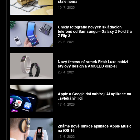
stále nemá
10. 7. 2025
Unikly fotografie nových skládacích
telefonů od Samsungu – Galaxy Z Fold 3 a
Z Flip 3
26. 6. 2021
Nový fitness náramek Fitbit Luxe nabízí
stylový design a AMOLED displej
20. 4. 2021
Apple a Google dál nabízejí AI aplikace na
„svlékání“ lidí
17. 4. 2026
Známe nové funkce aplikace Apple Music
na iOS 16
13. 6. 2022