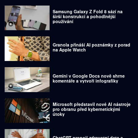
Samsung Galaxy Z Fold 8 sází na
širší konstrukci a pohodlnější
používání
Granola přináší AI poznámky z porad
na Apple Watch
Gemini v Google Docs nově shrne
komentáře a vytvoří infografiky
Microsoft představil nové AI nástroje
pro obranu před kybernetickými
útoky
ChatGPT propojí zdravotní data a