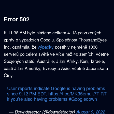
Error 502
K 11:38 AM bylo hlášeno celkem 4113 potvrzených
zpráv o výpadcích Googlu. Společnost ThousandEyes
Inc. oznámila, že
výpadky
postihly nejméně 1338
serverů po celém světě ve více než 40 zemích, včetně
Spojených států, Austrálie, Jižní Afriky, Keni, Izraele,
části Jižní Ameriky, Evropy a Asie, včetně Japonska a
Číny.
User reports indicate Google is having problems
since 9:12 PM EDT.
https://t.co/MK35emuk7T
RT
if you're also having problems
#Googledown
— Downdetector (@downdetector)
August 9, 2022