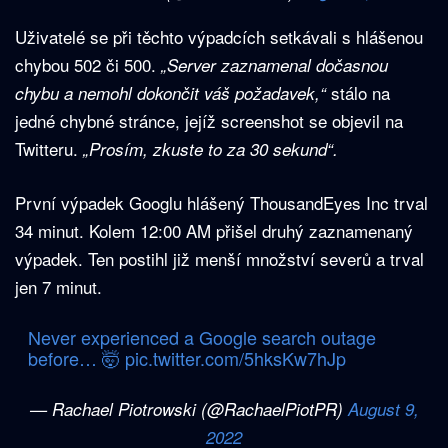
Uživatelé se při těchto výpadcích setkávali s hlášenou
chybou 502 či 500.
„Server zaznamenal dočasnou
stálo na
chybu a nemohl dokončit váš požadavek,“
jedné chybné stránce, jejíž screenshot se objevil na
Twitteru.
„Prosím, zkuste to za 30 sekund“.
První výpadek Googlu hlášený ThousandEyes Inc trval
34 minut. Kolem 12:00 AM přišel druhý zaznamenaný
výpadek. Ten postihl již menší množství severů a trval
jen 7 minut.
Never experienced a Google search outage
before… 🤯
pic.twitter.com/5hksKw7hJp
— Rachael Piotrowski (@RachaelPiotPR)
August 9,
2022