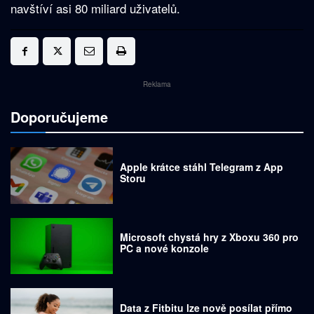
navštíví asi 80 miliard uživatelů.
Reklama
Doporučujeme
Apple krátce stáhl Telegram z App
Storu
Microsoft chystá hry z Xboxu 360 pro
PC a nové konzole
Data z Fitbitu lze nově posílat přímo