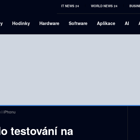
IT NEWS 24
WORLD NEWS 24
BUSIN
ny
Hodinky
Hardware
Software
Aplikace
AI
u i iPhonu
do testování na