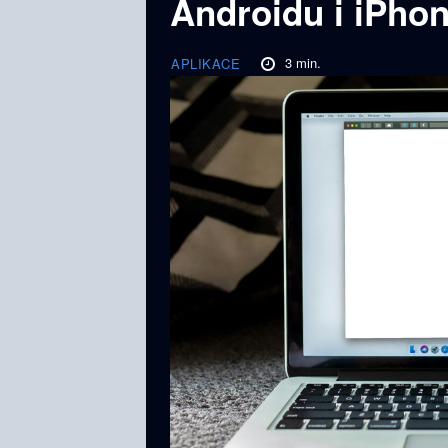
Androidu i iPho
3
min.
APLIKACE