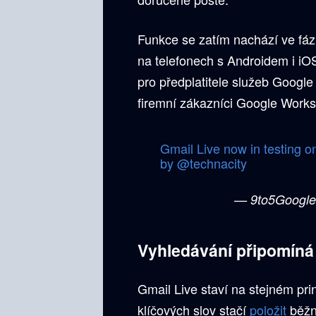
Funkce se zatím nachází ve fázi 
na telefonech s Androidem i iO
pro předplatitele služeb Google
firemní zákazníci Google Works
Gmail Live now in testing 
by
@technacity
— 9to5Google
Vyhledávání připomíná
Gmail Live staví na stejném pri
klíčových slov stačí
položit
běžn