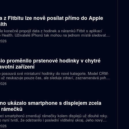
 let 2027 a 2028.
a z Fitbitu lze nově posílat přímo do Apple
lth
e konečně propojil data z hodinek a náramků Fitbit s aplikací
 Health. Uživatelé iPhonů tak mohou na jednom místě sledovat
, cvičení, spánek i zdravotní údaje. Novinka odstraňuje omezení,
 2026
 kterému bylo dosud nutné využívat pomocné aplikace nebo jiné
likované postupy.
io proměnilo prstenové hodinky v chytré
avotní zařízení
 posouvá své miniaturní hodinky do nové kategorie. Model CRW-
 už neukazuje pouze čas, ale sleduje zdraví, zaznamenává pohyb
zorňuje na dění v telefonu. Celokovový prsten tak spojuje digitální
 2026
ky, šperk a chytré zařízení, které může uživatel nosit po celý den.
no ukázalo smartphone s displejem zcela
 rámečků
ci smartphonů zmenšují rámečky kolem displejů už dlouhé roky.
 nyní tvrdí, že odstranilo i poslední viditelný okraj. Jeho nový
pt nabízí obrazovku s rámečkem širokým přesně nula milimetrů.
 2026