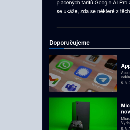
placených tarifů Google AI Pro 
se ukáže, zda se některé z těch
Doporučujeme
App
Apple
celém
dětí,
5. 8.
zablo
Mic
nov
Micro
Vydav
Proje
5. 8.