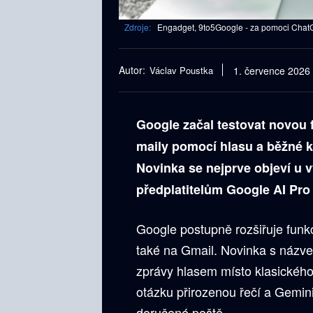
Zdroje:
Engadget, 9to5Google - za pomoci ChatG
Autor:
Václav Poustka
1. července 2026
Google začal testovat novou f
maily pomocí hlasu a běžné k
Novinka se nejprve objeví u v
předplatitelům Google AI Pro 
Google postupně rozšiřuje funkc
také na Gmail. Novinka s názv
zprávy hlasem místo klasického 
otázku přirozenou řečí a Gemin
doručené poště.