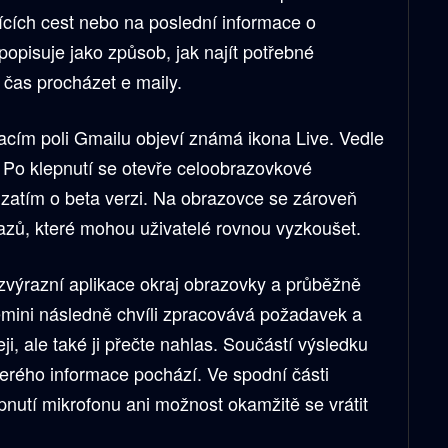
ících cest nebo na poslední informace o
opisuje jako způsob, jak najít potřebné
 čas procházet e maily.
acím poli Gmailu objeví známá ikona Live. Vedle
. Po klepnutí se otevře celoobrazovkové
e zatím o beta verzi. Na obrazovce se zároveň
azů, které mohou uživatelé rovnou vyzkoušet.
výrazní aplikace okraj obrazovky a průběžně
emini následně chvíli zpracovává požadavek a
i, ale také ji přečte nahlas. Součástí výsledku
terého informace pochází. Ve spodní části
ypnutí mikrofonu ani možnost okamžitě se vrátit