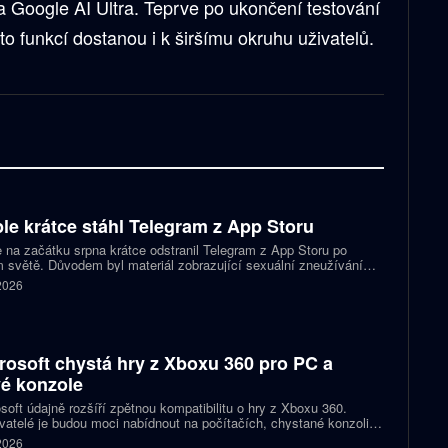
a Google AI Ultra. Teprve po ukončení testování
to funkcí dostanou i k širšímu okruhu uživatelů.
le krátce stáhl Telegram z App Storu
 na začátku srpna krátce odstranil Telegram z App Storu po
 světě. Důvodem byl materiál zobrazující sexuální zneužívání
 který podle firmy sdílel jeden uživatel. Telegram účet rychle
 2026
koval a aplikace se ještě během stejného dne do obchodu vrátila.
rosoft chystá hry z Xboxu 360 pro PC a
é konzole
soft údajně rozšíří zpětnou kompatibilitu o hry z Xboxu 360.
atelé je budou moci nabídnout na počítačích, chystané konzoli
ct Helix i přenosných zařízeních. První tituly by mohly dorazit
 2026