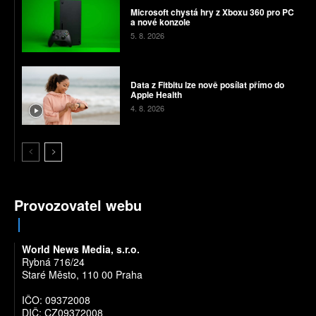
Microsoft chystá hry z Xboxu 360 pro PC
a nové konzole
5. 8. 2026
Data z Fitbitu lze nově posílat přímo do
Apple Health
4. 8. 2026
Provozovatel webu
World News Media, s.r.o.
Rybná 716/24
Staré Město, 110 00 Praha
IČO: 09372008
DIČ: CZ09372008