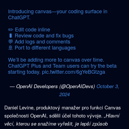
Introducing canvas—your coding surface in
ChatGPT.
✏️ Edit code inline
🐛 Review code and fix bugs
💬 Add logs and comments
🚢 Port to different languages
We’ll be adding more to canvas over time.
ChatGPT Plus and Team users can try the beta
starting today.
pic.twitter.com/6gYeBGtzga
— OpenAI Developers (@OpenAIDevs)
October 3,
2024
Daniel Levine, produktový manažer pro funkci Canvas
společnosti OpenAI, sdělil účel tohoto vývoje.
„Hlavní
věcí, kterou se snažíme vyřešit, je lepší způsob