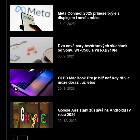
Meta Connect 2025 přinese brýle s
displejem i nové ambice
16. 9. 2025
Dva nové páry bezdrátových sluchátek
od Sony: WF-C500 a WH-XB910N
30. 9. 2021
OLED MacBook Pro je blíž než kdy dřív a
může dorazit už letos
20. 1. 2026
Google Assistant zůstává na Androidu i v
roce 2026
20. 12. 2025