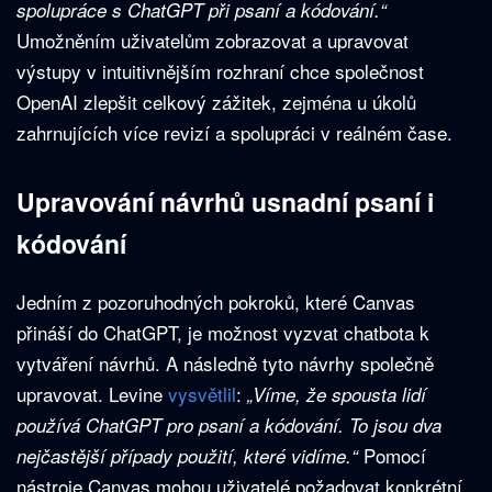
spolupráce s ChatGPT při psaní a kódování.“
Umožněním uživatelům zobrazovat a upravovat
výstupy v intuitivnějším rozhraní chce společnost
OpenAI zlepšit celkový zážitek, zejména u úkolů
zahrnujících více revizí a spolupráci v reálném čase.
Upravování návrhů usnadní psaní i
kódování
Jedním z pozoruhodných pokroků, které Canvas
přináší do ChatGPT, je možnost vyzvat chatbota k
vytváření návrhů. A následně tyto návrhy společně
upravovat. Levine
vysvětlil
:
„Víme, že spousta lidí
používá ChatGPT pro psaní a kódování. To jsou dva
Pomocí
nejčastější případy použití, které vidíme.“
nástroje Canvas mohou uživatelé požadovat konkrétní